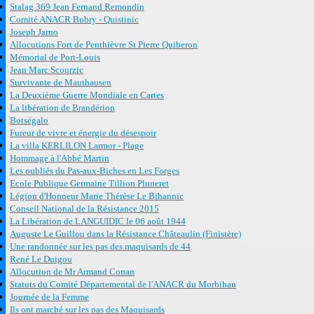
Stalag 369 Jean Fernand Remondin
Comité ANACR Bubry - Quistinic
Joseph Jarno
Allocutions Fort de Penthièvre St Pierre Quiberon
Mémorial de Port-Louis
Jean Marc Scourzic
Survivante de Mauthausen
La Deuxième Guerre Mondiale en Cartes
La libération de Brandérion
Botségalo
Fureur de vivre et énergie du désespoir
La villa KERLILON Larmor - Plage
Hommage à l'Abbé Martin
Les oubliés du Pas-aux-Biches en Les Forges
Ecole Publique Germaine Tillion Pluneret
Légion d'Honneur Marie Thérèse Le Bihannic
Conseil National de la Résistance 2015
La Libération de LANGUIDIC le 06 août 1944
Auguste Le Guillou dans la Résistance Châteaulin (Finistère)
Une randonnée sur les pas des maquisards de 44
René Le Duigou
Allocution de Mr Armand Conan
Statuts du Comité Départemental de l'ANACR du Morbihan
Journée de la Femme
Ils ont marché sur les pas des Maquisards