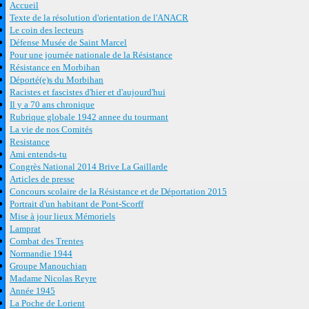
Accueil
Texte de la résolution d'orientation de l'ANACR
Le coin des lecteurs
Défense Musée de Saint Marcel
Pour une journée nationale de la Résistance
Résistance en Morbihan
Déporté(e)s du Morbihan
Racistes et fascistes d'hier et d'aujourd'hui
Il y a 70 ans chronique
Rubrique globale 1942 annee du tourmant
La vie de nos Comités
Resistance
Ami entends-tu
Congrès National 2014 Brive La Gaillarde
Articles de presse
Concours scolaire de la Résistance et de Déportation 2015
Portrait d'un habitant de Pont-Scorff
Mise à jour lieux Mémoriels
Lamprat
Combat des Trentes
Normandie 1944
Groupe Manouchian
Madame Nicolas Reyre
Année 1945
La Poche de Lorient