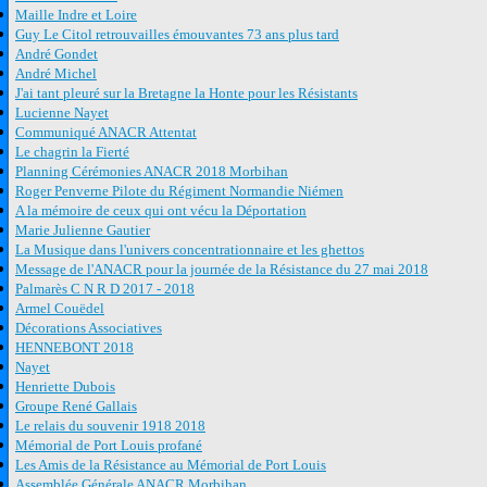
Maille Indre et Loire
Guy Le Citol retrouvailles émouvantes 73 ans plus tard
André Gondet
André Michel
J'ai tant pleuré sur la Bretagne la Honte pour les Résistants
Lucienne Nayet
Communiqué ANACR Attentat
Le chagrin la Fierté
Planning Cérémonies ANACR 2018 Morbihan
Roger Penverne Pilote du Régiment Normandie Niémen
A la mémoire de ceux qui ont vécu la Déportation
Marie Julienne Gautier
La Musique dans l'univers concentrationnaire et les ghettos
Message de l'ANACR pour la journée de la Résistance du 27 mai 2018
Palmarès C N R D 2017 - 2018
Armel Couëdel
Décorations Associatives
HENNEBONT 2018
Nayet
Henriette Dubois
Groupe René Gallais
Le relais du souvenir 1918 2018
Mémorial de Port Louis profané
Les Amis de la Résistance au Mémorial de Port Louis
Assemblée Générale ANACR Morbihan