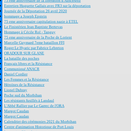
75 eme anniversaire de la libération d'Auschwitz
Entretien Huguette Gallais avec FR3 sur la déportation
Journée de la Déportation 26 avril 2020
hommage a Joseph Epstein
75 eme anniversaire capitulation nazie à ETEL
Le Finistérien Jean Baptiste Bertevas
Hommage à Cécile Rol - Tanguy
75 eme anniversaire de la Poche de Lorient
Marcelle Guymard 7eme bataillon FFI
Roger Le Hyaric par Fabrice Lebreton
ORADOUR SUR GLANE
La bataille des poches
Français libres et la Résistance
Communiqué ANACR
Daniel Cordier
Les Femmes et la Résistance
Héroïnes de la Résistance
Lionel Dubray
Poche sud du Morbihan
Les résistants fusillés à Landaul
L'Abbé Rallier par Le Garrec de l'ORA
Margot Caudan
Margot Caudan
Calendrier des cérémonies 2021 du Morbihan
Centre d'animation Historique de Port Louis