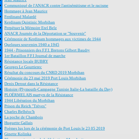
Communiqué de l'ANACR contre l'antisémitisme et le racisme
Hommage à Jean Maurice
Ferdinand Malardé
Kerdinam Quistinic Morbihan
Perpétuer la Mémoire Etel Belz
ANACR Journée de la Déportation se "Souvenir"
Cérémonie de Kerdinam hommages aux victimes de 1944
Quelques souvenirs 1940 a 1945
1944 - Prisonniers des F.F.I. Bretons Gilbert Baudry
1er Bataillon F.F.I Journal de marche
Résistance locale BUBRY
Georges Le Gourrierec
Résultat du concours du CNRD 2019 Morbihan
Cérémonie du 23 mai 2019 Port Louis Morbihan
Denis Derout dans la Résistance
Histoire (Plymouth-Campagne Tunisie Italie-La bataille du Day)
PLOËRMELAIS martyrs de la Résistance
1944 Libération du Morbihan
Prison du Reich "Trèves"
Charles Belbéoc'h
La poche de Chambois
Huguette Gallais
Poèmes lus lors de la cérémonie de Port Louis le 23 05 2019
Ginette Kolinka