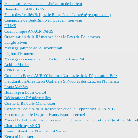
70eme anniversaire de la Libération de Lorient
Hennebont 1939 - 1945
Photo des fusillés Belges de Rosquéo en Lanvénégen (nouveau)
Cérémonie de Beg-Runio en Quéven (nouveau)
FILMS
Communiqué ANACR PARIS
Organisation de la Résistance dans le Pays de Douarnenez
Langlo Elven
Message journée de la Déportation
Légion d'Honneur
Messages cérémonie de la Victoire du 8 mai 1945
Achille Muller
CNRD 2016
Comité du Pays d'AURAY Journée Nationale de la Déportation Belz
Inauguration Allée Léon Quilleré à St Nicolas des Eaux en Pluméliau
Louis Mahéas
Hommage à Louis Cortot
Déclarations Présidentielles
Contre la Barbarie Manchester
Concours Scolaire de la Résistance et de la Déportation 2016-2017
Protocole pour le Drapeau Français sur le cercueil
Marcel Le Pallec dernier survivant de la Chapelle du Cloître en Quistinic Morb
Charles-Henry KERN
Livret Libération d'Hennebont Stèles
Kercand Lanester