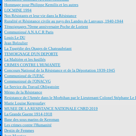
Hommage pour Philippe Kernilis et les autres
LOCMINE 1994
Nos Résistants et leur vie dans la Résistance
Ruralité et Résistance civile au pays des Landes de Lanvaux, 1940-1944
Témoignages 70eme anniversaire Poche de Lorient
Communiqué A.N.A.C.R Paris
Louis Le DU
Jean Brézulier
La Tragédie des Otages de Chateaubriant
TEMOIGNAGE D'UN DEPORTE
La Maltière et les fusillés
CRIMES CONTRE L'HUMANITE
Concours National de la Résistance et de la Déportation 1939-1945
Communiqué de l'UFAC
Communiqué de l'ONACVG
Le Service du Travail Obligatoire
Mémo de la Résistance
Resistance de l'Armée dans le Morbihan par le Lieutenant Colonel Stéphane Le 
Marie Louise Kergourlay
MUSEE DE LA RESISTANCE NATIONALE CNRD 2019
La Grande Guerre 1914-1918
Base des sous marins de Keroman
Les crimes contre l'Humanité
Destin de Femmes
Jean Maurice