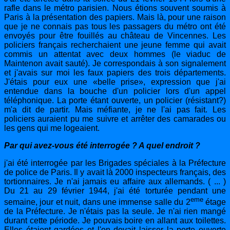
rafle dans le métro parisien. Nous étions souvent soumis à
Paris à la présentation des papiers. Mais là, pour une raison
que je ne connais pas tous les passagers du métro ont été
envoyés pour être fouillés au château de Vincennes. Les
policiers français recherchaient une jeune femme qui avait
commis un attentat avec deux hommes (le viaduc de
Maintenon avait sauté). Je correspondais à son signalement
et j'avais sur moi les faux papiers des trois départements.
J'étais pour eux une «belle prise», expression que j'ai
entendue dans la bouche d'un policier lors d'un appel
téléphonique.
La porte étant ouverte, un policier (résistant?)
m'a dit de partir. Mais méfiante, je ne l'ai pas fait. Les
policiers auraient pu me suivre et arrêter des camarades ou
les gens qui me logeaient.
Par qui avez-vous été interrogée ? A quel endroit ?
j'ai été interrogée par les Brigades spéciales à la Préfecture
de police de Paris. Il y avait là 2000 inspecteurs français, des
tortionnaires. Je n'ai jamais eu affaire aux allemands. ( ... )
Du 21 au 29 février 1944, j'ai été torturée pendant une
eme
semaine, jour et nuit, dans une immense salle du 2
étage
de la Préfecture. Je n'étais pas la seule. Je n'ai rien mangé
durant cette période. Je pouvais boire en allant aux toilettes.
Elles étaient gardées et l'on devait laisser la porte ouverte