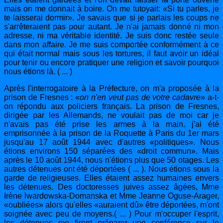
mais on me donnait à boire. On me tutoyait: «Si tu parles, je
te laisserai dormir». Je savais que si je parlais les coups ne
s'arrêteraient pas pour autant.
Je n'ai jamais donné ni mon
adresse, ni ma véritable identité. Je suis donc restée seule
dans mon affaire. Je me suis comportée conformément à ce
qui était normal mais sous les tortures, il faut avoir un idéal
pour tenir ou encore pratiquer une religion et savoir pourquoi
nous étions là. ( ... )
Après l'interrogatoire à la Préfecture, on m'a proposée à la
prison de Fresnes : «
on n'en veut
pas de votre cadavre
» a-t-
on répondu aux policiers français. La prison de Fresnes,
dirigée par les Allemands, ne voulait pas de moi car je
n'avais pas été prise les armes à la main. j'ai été
emprisonnée à la prison de la Roquette à Paris du 1er mars
jusqu'au 17 août 1944 avec d'autres «politiques». Nous
étions environs 150 séparées des «droit commun». Mais
après le 10 août 1944, nous n'étions plus que 50 otages.
Les
autres détenues ont été déportées ( ... ). Nous étions sous la
garde de religieuses. Elles étaient assez humaines envers
les détenues. Des doctoresses juives assez âgées, Mme
Irène lwardowska-Domanska et Mme Jeanne Oguse-Arager,
«oubliées» alors qu'elles «auraient dû» être déportées, m'ont
soignée avec peu de moyens.( ... ) Pour m'occuper l'esprit,
les détenues me firent préparer une conférence sur le