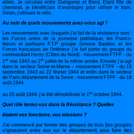
alliés. Je circulais entre Guingamp et Brest. Etant fille de
cheminot, je bénéficiais d'avantages pour utiliser le train.
Sinon, j'utilisais le vélo.
Au sein de quels mouvements avez-vous agi
?
Les mouvements avec lesquels j'ai fait de la résistance sont :
les Forces unies de la jeunesse patriotique, les Francs-
tireurs et partisans F.T.P groupe Simone Bastien, et les
Forces françaises de l'Intérieur. j'ai fait partie du groupe du
commandant Henry (Côtes du Nord) - mouvement FTPF - du
er
er
1
mai 1943 au 1
juillet de la même année. Ensuite j'ai agi
dans le secteur Seine-et-Marne – mouvement FTPF - du 15
septembre 1943 au 22 février 1944 et enfin dans le secteur
de Paris département de la Seine - mouvement FTPF - du 18
août 1944
er
au 25 août 1944. j'ai été démobilisée le 1
octobre 1944.
Quel rôle teniez-vus dans la Résistance ? Quelles
étaient vos fonctions, vos missions ?
J'ai commencé par former des groupes de trois (les groupes
s'ignoraient entre eux sur le département) pour faire des