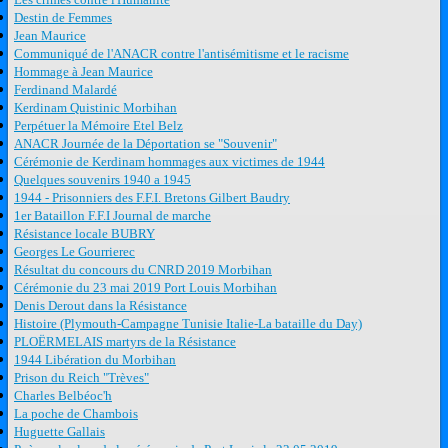
Destin de Femmes
Jean Maurice
Communiqué de l'ANACR contre l'antisémitisme et le racisme
Hommage à Jean Maurice
Ferdinand Malardé
Kerdinam Quistinic Morbihan
Perpétuer la Mémoire Etel Belz
ANACR Journée de la Déportation se "Souvenir"
Cérémonie de Kerdinam hommages aux victimes de 1944
Quelques souvenirs 1940 a 1945
1944 - Prisonniers des F.F.I. Bretons Gilbert Baudry
1er Bataillon F.F.I Journal de marche
Résistance locale BUBRY
Georges Le Gourrierec
Résultat du concours du CNRD 2019 Morbihan
Cérémonie du 23 mai 2019 Port Louis Morbihan
Denis Derout dans la Résistance
Histoire (Plymouth-Campagne Tunisie Italie-La bataille du Day)
PLOËRMELAIS martyrs de la Résistance
1944 Libération du Morbihan
Prison du Reich "Trèves"
Charles Belbéoc'h
La poche de Chambois
Huguette Gallais