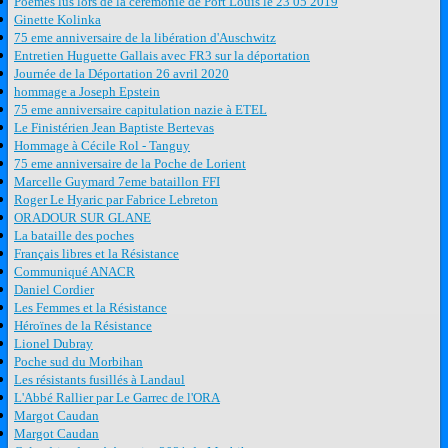
Poèmes lus lors de la cérémonie de Port Louis le 23 05 2019
Ginette Kolinka
75 eme anniversaire de la libération d'Auschwitz
Entretien Huguette Gallais avec FR3 sur la déportation
Journée de la Déportation 26 avril 2020
hommage a Joseph Epstein
75 eme anniversaire capitulation nazie à ETEL
Le Finistérien Jean Baptiste Bertevas
Hommage à Cécile Rol - Tanguy
75 eme anniversaire de la Poche de Lorient
Marcelle Guymard 7eme bataillon FFI
Roger Le Hyaric par Fabrice Lebreton
ORADOUR SUR GLANE
La bataille des poches
Français libres et la Résistance
Communiqué ANACR
Daniel Cordier
Les Femmes et la Résistance
Héroïnes de la Résistance
Lionel Dubray
Poche sud du Morbihan
Les résistants fusillés à Landaul
L'Abbé Rallier par Le Garrec de l'ORA
Margot Caudan
Margot Caudan