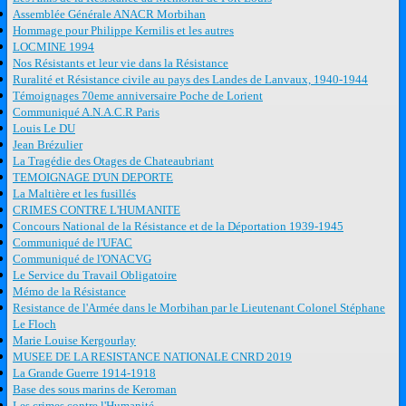
Assemblée Générale ANACR Morbihan
Hommage pour Philippe Kernilis et les autres
LOCMINE 1994
Nos Résistants et leur vie dans la Résistance
Ruralité et Résistance civile au pays des Landes de Lanvaux, 1940-1944
Témoignages 70eme anniversaire Poche de Lorient
Communiqué A.N.A.C.R Paris
Louis Le DU
Jean Brézulier
La Tragédie des Otages de Chateaubriant
TEMOIGNAGE D'UN DEPORTE
La Maltière et les fusillés
CRIMES CONTRE L'HUMANITE
Concours National de la Résistance et de la Déportation 1939-1945
Communiqué de l'UFAC
Communiqué de l'ONACVG
Le Service du Travail Obligatoire
Mémo de la Résistance
Resistance de l'Armée dans le Morbihan par le Lieutenant Colonel Stéphane
Le Floch
Marie Louise Kergourlay
MUSEE DE LA RESISTANCE NATIONALE CNRD 2019
La Grande Guerre 1914-1918
Base des sous marins de Keroman
Les crimes contre l'Humanité