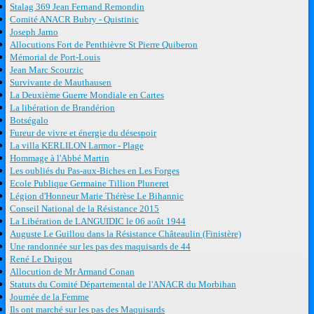
Stalag 369 Jean Fernand Remondin
Comité ANACR Bubry - Quistinic
Joseph Jarno
Allocutions Fort de Penthièvre St Pierre Quiberon
Mémorial de Port-Louis
Jean Marc Scourzic
Survivante de Mauthausen
La Deuxième Guerre Mondiale en Cartes
La libération de Brandérion
Botségalo
Fureur de vivre et énergie du désespoir
La villa KERLILON Larmor - Plage
Hommage à l'Abbé Martin
Les oubliés du Pas-aux-Biches en Les Forges
Ecole Publique Germaine Tillion Pluneret
Légion d'Honneur Marie Thérèse Le Bihannic
Conseil National de la Résistance 2015
La Libération de LANGUIDIC le 06 août 1944
Auguste Le Guillou dans la Résistance Châteaulin (Finistère)
Une randonnée sur les pas des maquisards de 44
René Le Duigou
Allocution de Mr Armand Conan
Statuts du Comité Départemental de l'ANACR du Morbihan
Journée de la Femme
Ils ont marché sur les pas des Maquisards