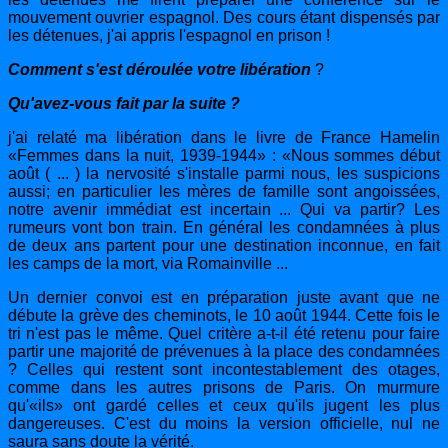
mouvement ouvrier espagnol. Des cours étant dispensés par
les détenues, j'ai appris l'espagnol en prison !
Comment s'est déroulée votre libération
?
Qu'avez-vous fait par la suite ?
j'ai relaté ma libération dans le livre de France Hamelin
«Femmes dans la nuit, 1939-1944» : «Nous sommes début
août ( ... ) la nervosité s'installe parmi nous, les suspicions
aussi; en particulier les mères de famille sont angoissées,
notre avenir immédiat est incertain ... Qui va partir? Les
rumeurs vont bon train. En général les condamnées à plus
de deux ans partent pour une destination inconnue, en fait
les camps de la mort, via Romainville ...
Un dernier convoi est en préparation juste avant que ne
débute la grève des cheminots, le 10 août 1944. Cette fois le
tri n'est pas le même. Quel critère a-t-il été retenu pour faire
partir une majorité de prévenues à la place des condamnées
? Celles qui restent sont incontestablement des otages,
comme dans les autres prisons de Paris. On murmure
qu'«ils» ont gardé celles et ceux qu'ils jugent les plus
dangereuses. C'est du moins la version officielle, nul ne
saura sans doute la vérité.