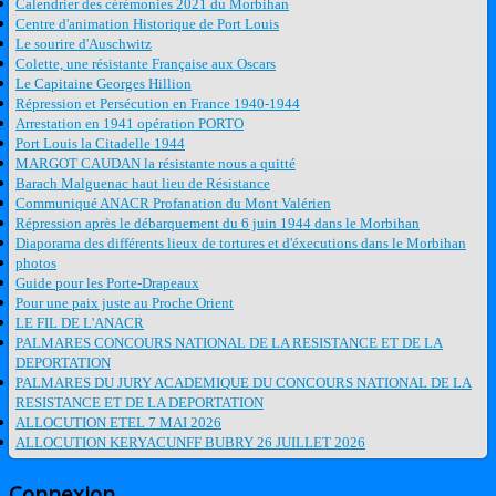
Calendrier des cérémonies 2021 du Morbihan
Centre d'animation Historique de Port Louis
Le sourire d'Auschwitz
Colette, une résistante Française aux Oscars
Le Capitaine Georges Hillion
Répression et Persécution en France 1940-1944
Arrestation en 1941 opération PORTO
Port Louis la Citadelle 1944
MARGOT CAUDAN la résistante nous a quitté
Barach Malguenac haut lieu de Résistance
Communiqué ANACR Profanation du Mont Valérien
Répression après le débarquement du 6 juin 1944 dans le Morbihan
Diaporama des différents lieux de tortures et d'éxecutions dans le Morbihan
photos
Guide pour les Porte-Drapeaux
Pour une paix juste au Proche Orient
LE FIL DE L'ANACR
PALMARES CONCOURS NATIONAL DE LA RESISTANCE ET DE LA
DEPORTATION
PALMARES DU JURY ACADEMIQUE DU CONCOURS NATIONAL DE LA
RESISTANCE ET DE LA DEPORTATION
ALLOCUTION ETEL 7 MAI 2026
ALLOCUTION KERYACUNFF BUBRY 26 JUILLET 2026
Connexion