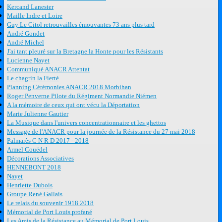
Kercand Lanester
Maille Indre et Loire
Guy Le Citol retrouvailles émouvantes 73 ans plus tard
André Gondet
André Michel
J'ai tant pleuré sur la Bretagne la Honte pour les Résistants
Lucienne Nayet
Communiqué ANACR Attentat
Le chagrin la Fierté
Planning Cérémonies ANACR 2018 Morbihan
Roger Penverne Pilote du Régiment Normandie Niémen
A la mémoire de ceux qui ont vécu la Déportation
Marie Julienne Gautier
La Musique dans l'univers concentrationnaire et les ghettos
Message de l'ANACR pour la journée de la Résistance du 27 mai 2018
Palmarès C N R D 2017 - 2018
Armel Couëdel
Décorations Associatives
HENNEBONT 2018
Nayet
Henriette Dubois
Groupe René Gallais
Le relais du souvenir 1918 2018
Mémorial de Port Louis profané
Les Amis de la Résistance au Mémorial de Port Louis