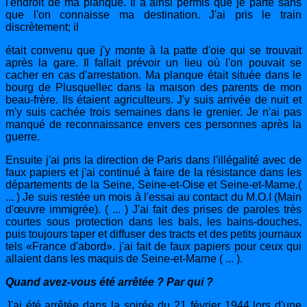
l'endroit de ma planque. Il a ainsi permis que je parte sans
que l'on connaisse ma destination. J'ai pris le train
discrètement; il
était convenu que j'y monte à la patte d'oie qui se trouvait
après la gare. Il fallait prévoir un lieu où l'on pouvait se
cacher en cas d'arrestation. Ma planque était située dans le
bourg de Plusquellec dans la maison des parents de mon
beau-frère. Ils étaient agriculteurs. J'y suis arrivée de nuit et
m'y suis cachée trois semaines dans le grenier. Je n'ai pas
manqué de reconnaissance envers ces personnes après la
guerre.
Ensuite j'ai pris la direction de Paris dans l'illégalité avec de
faux papiers et j'ai continué à faire de la résistance dans les
départements de la Seine, Seine-et-Oise et Seine-et-Marne.(
... ) Je suis restée un mois à l'essai au contact du M.O.I (Main
d'œuvre immigrée). ( ... ) J'ai fait des prises de paroles très
courtes sous protection dans les bals, les bains-douches,
puis toujours taper et diffuser des tracts et des petits journaux
tels «France d'abord».
j'ai fait de faux papiers pour ceux qui
allaient dans les maquis de Seine-et-Marne ( ... ).
Quand avez-vous été arrêtée ? Par qui ?
J'ai été arrêtée dans la soirée du 21 février 1944 lors d'une