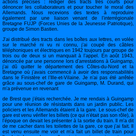
actions précises : rédiger des tracts très courts pour
dénoncer les collaborateurs et pour toucher le moral des
Allemands. Nous recevions des textes à reproduire
également par une liaison venant de l'interrégionale
Bretagne FUJP (Forces Unies de la Jeunesse Patriotique),
groupe de Simon Bastien.
J'ai distribué des tracts dans les boîtes aux lettres, en volée
sur le marché ni vu ni connu, j'ai coupé des câbles
téléphoniques et électriques en 1942 toujours par groupe de
trois ou de deux si un manquait à l'appel. En août 1943,
dénoncée par une personne lors d'arrestations à Guingamp,
j'ai dû quitter le département des Côtes-du-Nord et la
Bretagne où j'avais commencé à avoir des responsabilités
dans le Finistère et l'Ille-et-Vilaine. Je n'ai pas été arrêtée
grâce au sous-chef de gare de Guingamp, M. Durand, qui
m'a prévenue en revenant
de Brest que j'étais recherchée. Je me rendais à Guingamp
pour une réunion de résistants dans un jardin public. Les
policiers et les Allemands étaient à la gare. Le sous-chef de
gare est venu vérifier les billets (ce qui n'était pas son rôle), à
l'époque on devait les présenter à la sortie du train. Il m'a dit
de me cacher dans les toilettes de la gare, ce que j'ai fait. Il
est venu ensuite me voir et m'a fait un billet de train pour