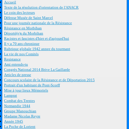
Accueil
Texte de la résolution d'orientation de l'ANACR
Le coin des lecteurs
Défense Musée de Saint Marcel
Pour une journée nationale de la Résistance
Résistance en Morbihan
Déporté(e)s du Morbihan
Racistes et fascistes d'hier et d'aujourd'hui
Il y a 70 ans chronique
Rubrique globale 1942 annee du tourmant
La vie de nos Comités
Resistance
Ami entends-tu
Congrès National 2014 Brive La Gaillarde
Articles de presse
Concours scolaire de la Résistance et de Déportation 2015
Portrait d'un habitant de Pont-Scorff
Mise à jour lieux Mémoriels
Lamprat
Combat des Trentes
Normandie 1944
Groupe Manouchian
Madame Nicolas Reyre
Année 1945
La Poche de Lorient