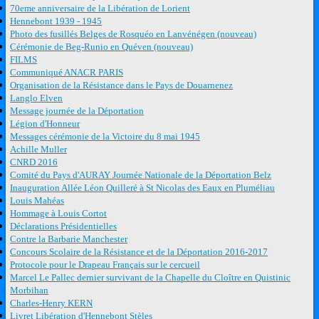
70eme anniversaire de la Libération de Lorient
Hennebont 1939 - 1945
Photo des fusillés Belges de Rosquéo en Lanvénégen (nouveau)
Cérémonie de Beg-Runio en Quéven (nouveau)
FILMS
Communiqué ANACR PARIS
Organisation de la Résistance dans le Pays de Douarnenez
Langlo Elven
Message journée de la Déportation
Légion d'Honneur
Messages cérémonie de la Victoire du 8 mai 1945
Achille Muller
CNRD 2016
Comité du Pays d'AURAY Journée Nationale de la Déportation Belz
Inauguration Allée Léon Quilleré à St Nicolas des Eaux en Pluméliau
Louis Mahéas
Hommage à Louis Cortot
Déclarations Présidentielles
Contre la Barbarie Manchester
Concours Scolaire de la Résistance et de la Déportation 2016-2017
Protocole pour le Drapeau Français sur le cercueil
Marcel Le Pallec dernier survivant de la Chapelle du Cloître en Quistinic
Morbihan
Charles-Henry KERN
Livret Libération d'Hennebont Stèles