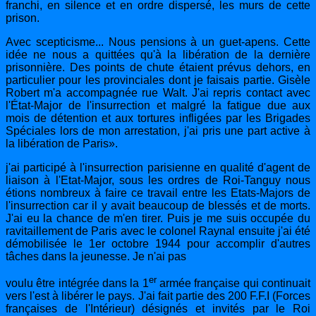
franchi, en silence et en ordre dispersé, les murs de cette
prison.
Avec scepticisme... Nous pensions à un guet-apens. Cette
idée ne nous a quittées qu'à la libération de la dernière
prisonnière. Des points de chute étaient prévus dehors, en
particulier pour les provinciales dont je faisais partie. Gisèle
Robert m'a accompagnée rue Walt. J'ai repris contact avec
l'État-Major de l'insurrection et malgré la fatigue due aux
mois de détention et aux tortures infligées par les Brigades
Spéciales lors de mon arrestation, j'ai pris une part active à
la libération de Paris».
j'ai participé à l'insurrection parisienne en qualité d'agent de
liaison à l'Etat-Major, sous les ordres de Roi-Tanguy nous
étions nombreux à faire ce travail entre les Etats-Majors de
l'insurrection car il y avait beaucoup de blessés et de morts.
J'ai eu la chance de m'en tirer. Puis je me suis occupée du
ravitaillement de Paris avec le colonel Raynal ensuite j'ai été
démobilisée le 1er octobre 1944 pour accomplir d'autres
tâches dans la jeunesse. Je n'ai pas
er
voulu être intégrée dans la 1
armée française qui continuait
vers l'est à libérer le pays.
J'ai fait partie des 200 F.F.I (Forces
françaises de l'Intérieur) désignés et invités par le Roi