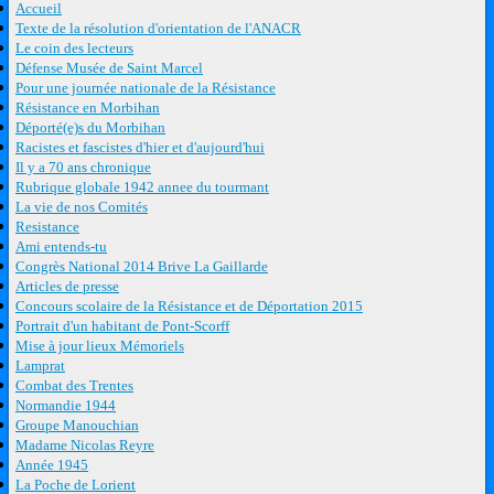
Accueil
Texte de la résolution d'orientation de l'ANACR
Le coin des lecteurs
Défense Musée de Saint Marcel
Pour une journée nationale de la Résistance
Résistance en Morbihan
Déporté(e)s du Morbihan
Racistes et fascistes d'hier et d'aujourd'hui
Il y a 70 ans chronique
Rubrique globale 1942 annee du tourmant
La vie de nos Comités
Resistance
Ami entends-tu
Congrès National 2014 Brive La Gaillarde
Articles de presse
Concours scolaire de la Résistance et de Déportation 2015
Portrait d'un habitant de Pont-Scorff
Mise à jour lieux Mémoriels
Lamprat
Combat des Trentes
Normandie 1944
Groupe Manouchian
Madame Nicolas Reyre
Année 1945
La Poche de Lorient