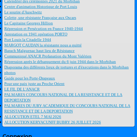
Calendrier des cérémonies 2021 du Morbihan
Centre d'animation Historique de Port Louis
Le sourire d'Auschwitz
Colette, une résistante Française aux Oscars
Le Capitaine Georges Hillion
Répression et Persécution en France 1940-1944
Arrestation en 1941 opération PORTO
Port Louis la Citadelle 1944
MARGOT CAUDAN la résistante nous a quitté
Barach Malguenac haut lieu de Résistance
Communiqué ANACR Profanation du Mont Valérien
Répression après le débarquement du 6 juin 1944 dans le Morbihan
Diaporama des différents lieux de tortures et d'éxecutions dans le Morbihan
photos
Guide pour les Porte-Drapeaux
Pour une paix juste au Proche Orient
LE FIL DE L'ANACR
PALMARES CONCOURS NATIONAL DE LA RESISTANCE ET DE LA
DEPORTATION
PALMARES DU JURY ACADEMIQUE DU CONCOURS NATIONAL DE LA
RESISTANCE ET DE LA DEPORTATION
ALLOCUTION ETEL 7 MAI 2026
ALLOCUTION KERYACUNFF BUBRY 26 JUILLET 2026
Connexion