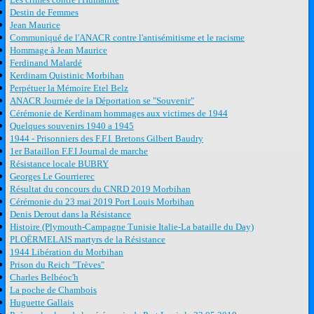
Destin de Femmes
Jean Maurice
Communiqué de l'ANACR contre l'antisémitisme et le racisme
Hommage à Jean Maurice
Ferdinand Malardé
Kerdinam Quistinic Morbihan
Perpétuer la Mémoire Etel Belz
ANACR Journée de la Déportation se "Souvenir"
Cérémonie de Kerdinam hommages aux victimes de 1944
Quelques souvenirs 1940 a 1945
1944 - Prisonniers des F.F.I. Bretons Gilbert Baudry
1er Bataillon F.F.I Journal de marche
Résistance locale BUBRY
Georges Le Gourrierec
Résultat du concours du CNRD 2019 Morbihan
Cérémonie du 23 mai 2019 Port Louis Morbihan
Denis Derout dans la Résistance
Histoire (Plymouth-Campagne Tunisie Italie-La bataille du Day)
PLOËRMELAIS martyrs de la Résistance
1944 Libération du Morbihan
Prison du Reich "Trèves"
Charles Belbéoc'h
La poche de Chambois
Huguette Gallais