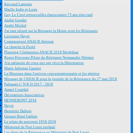
Kercand Lanester
Maille Indre et Loire
Guy Le Citol retrouvailles émouvantes 73 ans plus tard
André Gondet
André Michel
J'ai tant pleuré sur la Bretagne la Honte pour les Résistants
Lucienne Nayet
Communiqué ANACR Attentat
Le chagrin la Fierté
Planning Cérémonies ANACR 2018 Morbihan
Roger Penverne Pilote du Régiment Normandie Niémen
A la mémoire de ceux qui ont vécu la Déportation
Marie Julienne Gautier
La Musique dans l'univers concentrationnaire et les ghettos
Message de l'ANACR pour la journée de la Résistance du 27 mai 2018
Palmarès C N R D 2017 - 2018
Armel Couëdel
Décorations Associatives
HENNEBONT 2018
Nayet
Henriette Dubois
Groupe René Gallais
Le relais du souvenir 1918 2018
Mémorial de Port Louis profané
Les Amis de la Résistance au Mémorial de Port Louis