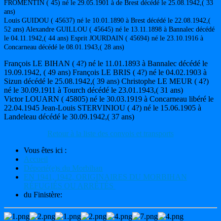
FROMENTIN ( 45) né le 29.05.1901 à de Brest décédé le 25.08.1942,( 33
ans)
Louis GUIDOU ( 45637) né le 10.01.1890 à Brest décédé le 22.08.1942,(
52 ans) Alexandre GUILLOU ( 45645) né le 13.11.1898 à Bannalec décédé
le 04.11.1942,( 44 ans) Esprit JOURDAIN ( 45694) né le 23.10.1916 à
Concarneau décédé le 08.01.1943,( 28 ans)
François LE BIHAN ( 4?) né le 11.01.1893 à Bannalec décédé le
19.09.1942, ( 49 ans) François LE BRIS ( 4?) né le 04.02.1903 à
Sizun décédé le 25.08.1942,( 39 ans) Christophe LE MEUR ( 4?)
né le 30.09.1911 à Tourch décédé le 23.01.1943,( 31 ans)
Victor LOUARN ( 45805) né le 30.03.1919 à Concarneau libéré le
22.04.1945 Jean-Louis STERVINIOU ( 4?) né le 15.06.1905 à
Landeleau décédé le 30.09.1942,( 37 ans)
Retour à la liste des convois et transports
Vous êtes ici :
Accueil
Déporté(e)s du Morbihan
EN 1941, 1942, ORIGINAIRES DU MORBIHAN
RÉFUGIÉS OU ARRÊTÉS
du Finistère: