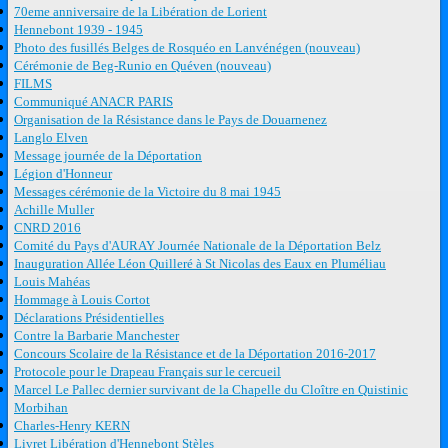
70eme anniversaire de la Libération de Lorient
Hennebont 1939 - 1945
Photo des fusillés Belges de Rosquéo en Lanvénégen (nouveau)
Cérémonie de Beg-Runio en Quéven (nouveau)
FILMS
Communiqué ANACR PARIS
Organisation de la Résistance dans le Pays de Douarnenez
Langlo Elven
Message journée de la Déportation
Légion d'Honneur
Messages cérémonie de la Victoire du 8 mai 1945
Achille Muller
CNRD 2016
Comité du Pays d'AURAY Journée Nationale de la Déportation Belz
Inauguration Allée Léon Quilleré à St Nicolas des Eaux en Pluméliau
Louis Mahéas
Hommage à Louis Cortot
Déclarations Présidentielles
Contre la Barbarie Manchester
Concours Scolaire de la Résistance et de la Déportation 2016-2017
Protocole pour le Drapeau Français sur le cercueil
Marcel Le Pallec dernier survivant de la Chapelle du Cloître en Quistinic
Morbihan
Charles-Henry KERN
Livret Libération d'Hennebont Stèles