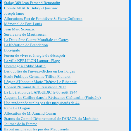
Stalag 369 Jean Fernand Remondin
Comité ANACR Bubry - Quistinic
Joseph Jarno
Allocutions Fort de Penthièvre St Pierre Quiberon
Mémorial de Port-Louis
Jean Marc Scourzic
Survivante de Mauthausen
La Deuxième Guerre Mondiale en Cartes
La libération de Brandérion
Botségalo
Fureur de vivre et énergie du désespoir
La villa KERLILON Larmor - Plage
Hommage à l'Abbé Martin
Les oubliés du Pas-aux-Biches en Les Forges
Ecole Publique Germaine Tillion Pluneret
Légion d'Honneur Marie Thérèse Le Bihannic
Conseil National de la Résistance 2015
La Libération de LANGUIDIC le 06 août 1944
Auguste Le Guillou dans la Résistance Châteaulin (Finistère)
Une randonnée sur les pas des maquisards de 44
René Le Duigou
Allocution de Mr Armand Conan
Statuts du Comité Départemental de l'ANACR du Morbihan
Journée de la Femme
Ils ont marché sur les pas des Maquisards