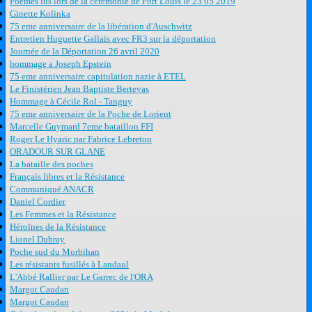
Poèmes lus lors de la cérémonie de Port Louis le 23 05 2019
Ginette Kolinka
75 eme anniversaire de la libération d'Auschwitz
Entretien Huguette Gallais avec FR3 sur la déportation
Journée de la Déportation 26 avril 2020
hommage a Joseph Epstein
75 eme anniversaire capitulation nazie à ETEL
Le Finistérien Jean Baptiste Bertevas
Hommage à Cécile Rol - Tanguy
75 eme anniversaire de la Poche de Lorient
Marcelle Guymard 7eme bataillon FFI
Roger Le Hyaric par Fabrice Lebreton
ORADOUR SUR GLANE
La bataille des poches
Français libres et la Résistance
Communiqué ANACR
Daniel Cordier
Les Femmes et la Résistance
Héroïnes de la Résistance
Lionel Dubray
Poche sud du Morbihan
Les résistants fusillés à Landaul
L'Abbé Rallier par Le Garrec de l'ORA
Margot Caudan
Margot Caudan