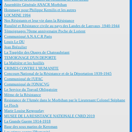
Assemblée Générale ANACR Morbihan
Hommage pour Philippe Kernilis et les autres
LOCMINE 1994
Nos Résistants et leur vie dans la Résistance
Ruralité et Résistance civile au pays des Landes de Lanvaux, 1940-1944
Témoignages 70eme anniversaire Poche de Lorient
Communiqué A.N.A.C.R Paris
Louis Le DU
Jean Brézulier
La Tragédie des Otages de Chateaubriant
TEMOIGNAGE D'UN DEPORTE
La Maltière et les fusillés
CRIMES CONTRE L'HUMANITE
Concours National de la Résistance et de la Déportation 1939-1945
Communiqué de l'UFAC
Communiqué de l'ONACVG
Le Service du Travail Obligatoire
Mémo de la Résistance
Resistance de l'Armée dans le Morbihan par le Lieutenant Colonel Stéphane
Le Floch
Marie Louise Kergourlay
MUSEE DE LA RESISTANCE NATIONALE CNRD 2019
La Grande Guerre 1914-1918
Base des sous marins de Keroman
Les crimes contre l'Humanité