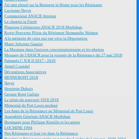
J'ai tant pleuré sur la Bretagne la Honte pour les Résistants
Lucienne Nayet
Communiqué ANACR Attentat
Le chagrin la Fierté
Planning Cérémonies ANACR 2018 Morbihan
Roger Penverne Pilote du Régiment Normandie Niémen
A la mémoire de ceux qui ont vécu la Déportation
Marie Julienne Gautier
La Musique dans l'univers concentrationnaire et les ghettos
Message de l'ANACR pour la journée de la Résistance du 27 mai 2018
Palmarès C N R D 2017 - 2018
Armel Couëdel
Décorations Associatives
HENNEBONT 2018
Nayet
Henriette Dubois
Groupe René Gallais
Le relais du souvenir 1918 2018
Mémorial de Port Louis profané
Les Amis de la Résistance au Mémorial de Port Louis
Assemblée Générale ANACR Morbihan
Hommage pour Philippe Kernilis et les autres
LOCMINE 1994
Nos Résistants et leur vie dans la Résistance
Ruralité et Résistance civile au pays des Landes de Lanvaux, 1940-1944