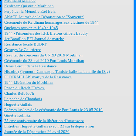
Ferdinand Malardé
Kerdinam Quistinic Morbihan
Perpétuer la Mémoire Etel Belz
ANACR Journée de la Déportation se "Souvenir"
Cérémonie de Kerdinam hommages aux victimes de 1944
Quelques souvenirs 1940 a 1945
1944 - Prisonniers des F.F.I. Bretons Gilbert Baudry
1er Bataillon F.F.I Journal de marche
Résistance locale BUBRY
Georges Le Gourrierec
Résultat du concours du CNRD 2019 Morbihan
Cérémonie du 23 mai 2019 Port Louis Morbihan
Denis Derout dans la Résistance
Histoire (Plymouth-Campagne Tunisie Italie-La bataille du Day)
PLOËRMELAIS martyrs de la Résistance
1944 Libération du Morbihan
Prison du Reich "Trèves"
Charles Belbéoc'h
La poche de Chambois
Huguette Gallais
Poèmes lus lors de la cérémonie de Port Louis le 23 05 2019
Ginette Kolinka
75 eme anniversaire de la libération d'Auschwitz
Entretien Huguette Gallais avec FR3 sur la déportation
Journée de la Déportation 26 avril 2020