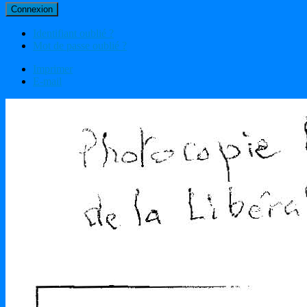
Connexion
Identifiant oublié ?
Mot de passe oublié ?
Imprimer
E-mail