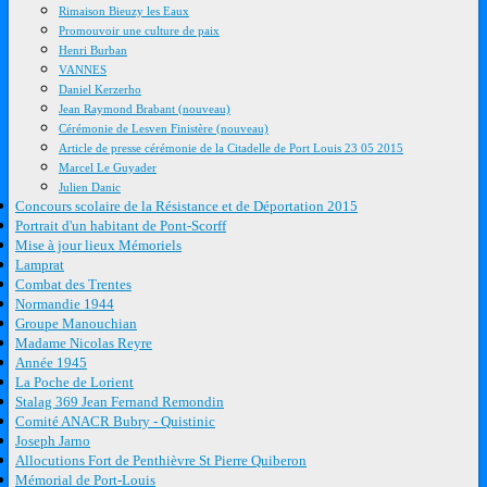
Rimaison Bieuzy les Eaux
Promouvoir une culture de paix
Henri Burban
VANNES
Daniel Kerzerho
Jean Raymond Brabant (nouveau)
Cérémonie de Lesven Finistère (nouveau)
Article de presse cérémonie de la Citadelle de Port Louis 23 05 2015
Marcel Le Guyader
Julien Danic
Concours scolaire de la Résistance et de Déportation 2015
Portrait d'un habitant de Pont-Scorff
Mise à jour lieux Mémoriels
Lamprat
Combat des Trentes
Normandie 1944
Groupe Manouchian
Madame Nicolas Reyre
Année 1945
La Poche de Lorient
Stalag 369 Jean Fernand Remondin
Comité ANACR Bubry - Quistinic
Joseph Jarno
Allocutions Fort de Penthièvre St Pierre Quiberon
Mémorial de Port-Louis