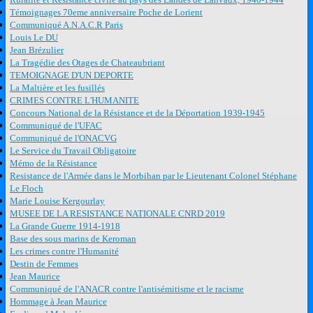
Témoignages 70eme anniversaire Poche de Lorient
Communiqué A.N.A.C.R Paris
Louis Le DU
Jean Brézulier
La Tragédie des Otages de Chateaubriant
TEMOIGNAGE D'UN DEPORTE
La Maltière et les fusillés
CRIMES CONTRE L'HUMANITE
Concours National de la Résistance et de la Déportation 1939-1945
Communiqué de l'UFAC
Communiqué de l'ONACVG
Le Service du Travail Obligatoire
Mémo de la Résistance
Resistance de l'Armée dans le Morbihan par le Lieutenant Colonel Stéphane
Le Floch
Marie Louise Kergourlay
MUSEE DE LA RESISTANCE NATIONALE CNRD 2019
La Grande Guerre 1914-1918
Base des sous marins de Keroman
Les crimes contre l'Humanité
Destin de Femmes
Jean Maurice
Communiqué de l'ANACR contre l'antisémitisme et le racisme
Hommage à Jean Maurice