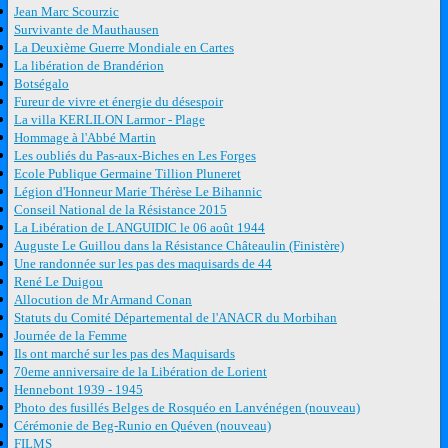
Jean Marc Scourzic
Survivante de Mauthausen
La Deuxième Guerre Mondiale en Cartes
La libération de Brandérion
Botségalo
Fureur de vivre et énergie du désespoir
La villa KERLILON Larmor - Plage
Hommage à l'Abbé Martin
Les oubliés du Pas-aux-Biches en Les Forges
Ecole Publique Germaine Tillion Pluneret
Légion d'Honneur Marie Thérèse Le Bihannic
Conseil National de la Résistance 2015
La Libération de LANGUIDIC le 06 août 1944
Auguste Le Guillou dans la Résistance Châteaulin (Finistère)
Une randonnée sur les pas des maquisards de 44
René Le Duigou
Allocution de Mr Armand Conan
Statuts du Comité Départemental de l'ANACR du Morbihan
Journée de la Femme
Ils ont marché sur les pas des Maquisards
70eme anniversaire de la Libération de Lorient
Hennebont 1939 - 1945
Photo des fusillés Belges de Rosquéo en Lanvénégen (nouveau)
Cérémonie de Beg-Runio en Quéven (nouveau)
FILMS