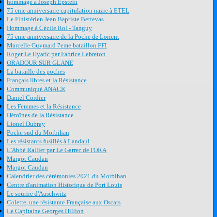
hommage a Joseph Epstein
75 eme anniversaire capitulation nazie à ETEL
Le Finistérien Jean Baptiste Bertevas
Hommage à Cécile Rol - Tanguy
75 eme anniversaire de la Poche de Lorient
Marcelle Guymard 7eme bataillon FFI
Roger Le Hyaric par Fabrice Lebreton
ORADOUR SUR GLANE
La bataille des poches
Français libres et la Résistance
Communiqué ANACR
Daniel Cordier
Les Femmes et la Résistance
Héroïnes de la Résistance
Lionel Dubray
Poche sud du Morbihan
Les résistants fusillés à Landaul
L'Abbé Rallier par Le Garrec de l'ORA
Margot Caudan
Margot Caudan
Calendrier des cérémonies 2021 du Morbihan
Centre d'animation Historique de Port Louis
Le sourire d'Auschwitz
Colette, une résistante Française aux Oscars
Le Capitaine Georges Hillion