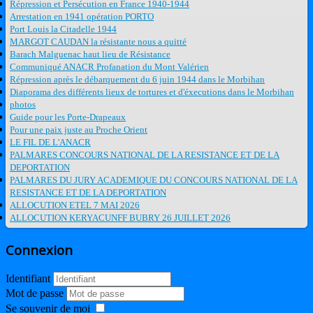
Répression et Persécution en France 1940-1944
Arrestation en 1941 opération PORTO
Port Louis la Citadelle 1944
MARGOT CAUDAN la résistante nous a quitté
Barach Malguenac haut lieu de Résistance
Communiqué ANACR Profanation du Mont Valérien
Répression après le débarquement du 6 juin 1944 dans le Morbihan
Diaporama des différents lieux de tortures et d'éxecutions dans le Morbihan
photos
Guide pour les Porte-Drapeaux
Pour une paix juste au Proche Orient
LE FIL DE L'ANACR
PALMARES CONCOURS NATIONAL DE LA RESISTANCE ET DE LA
DEPORTATION
PALMARES DU JURY ACADEMIQUE DU CONCOURS NATIONAL DE LA
RESISTANCE ET DE LA DEPORTATION
ALLOCUTION ETEL 7 MAI 2026
ALLOCUTION KERYACUNFF BUBRY 26 JUILLET 2026
Connexion
Identifiant
Mot de passe
Se souvenir de moi