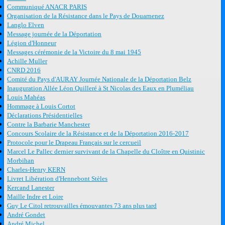
Communiqué ANACR PARIS
Organisation de la Résistance dans le Pays de Douarnenez
Langlo Elven
Message journée de la Déportation
Légion d'Honneur
Messages cérémonie de la Victoire du 8 mai 1945
Achille Muller
CNRD 2016
Comité du Pays d'AURAY Journée Nationale de la Déportation Belz
Inauguration Allée Léon Quilleré à St Nicolas des Eaux en Pluméliau
Louis Mahéas
Hommage à Louis Cortot
Déclarations Présidentielles
Contre la Barbarie Manchester
Concours Scolaire de la Résistance et de la Déportation 2016-2017
Protocole pour le Drapeau Français sur le cercueil
Marcel Le Pallec dernier survivant de la Chapelle du Cloître en Quistinic
Morbihan
Charles-Henry KERN
Livret Libération d'Hennebont Stèles
Kercand Lanester
Maille Indre et Loire
Guy Le Citol retrouvailles émouvantes 73 ans plus tard
André Gondet
André Michel