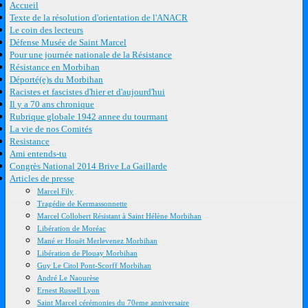
Accueil
Texte de la résolution d'orientation de l'ANACR
Le coin des lecteurs
Défense Musée de Saint Marcel
Pour une journée nationale de la Résistance
Résistance en Morbihan
Déporté(e)s du Morbihan
Racistes et fascistes d'hier et d'aujourd'hui
Il y a 70 ans chronique
Rubrique globale 1942 annee du tourmant
La vie de nos Comités
Resistance
Ami entends-tu
Congrès National 2014 Brive La Gaillarde
Articles de presse
Marcel Fily
Tragédie de Kermassonnette
Marcel Collobert Résistant à Saint Hélène Morbihan
Libération de Moréac
Mané er Houët Merlevenez Morbihan
Libération de Plouay Morbihan
Guy Le Citol Pont-Scorff Morbihan
André Le Naourèse
Ernest Russell Lyon
Saint Marcel cérémonies du 70eme anniversaire