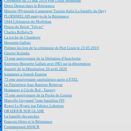
Cérémonie du 23 mai 2019 Port Louis Morbihan
Denis Derout dans la Résistance
Histoire (Plymouth-Campagne Tunisie Italie-La bataille du Day)
PLOËRMELAIS martyrs de la Résistance
1944 Libération du Morbihan
Prison du Reich "Trèves"
Charles Belbéoc'h
La poche de Chambois
Huguette Gallais
Poèmes lus lors de la cérémonie de Port Louis le 23 05 2019
Ginette Kolinka
75 eme anniversaire de la libération d'Auschwitz
Entretien Huguette Gallais avec FR3 sur la déportation
Journée de la Déportation 26 avril 2020
hommage a Joseph Epstein
75 eme anniversaire capitulation nazie à ETEL
Le Finistérien Jean Baptiste Bertevas
Hommage à Cécile Rol - Tanguy
75 eme anniversaire de la Poche de Lorient
Marcelle Guymard 7eme bataillon FFI
Roger Le Hyaric par Fabrice Lebreton
ORADOUR SUR GLANE
La bataille des poches
Français libres et la Résistance
Communiqué ANACR