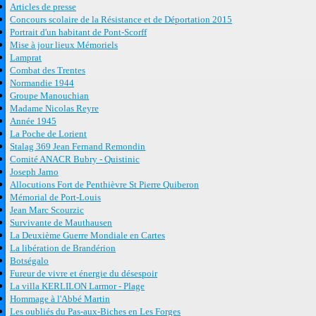
Articles de presse
Concours scolaire de la Résistance et de Déportation 2015
Portrait d'un habitant de Pont-Scorff
Mise à jour lieux Mémoriels
Lamprat
Combat des Trentes
Normandie 1944
Groupe Manouchian
Madame Nicolas Reyre
Année 1945
La Poche de Lorient
Stalag 369 Jean Fernand Remondin
Comité ANACR Bubry - Quistinic
Joseph Jarno
Allocutions Fort de Penthièvre St Pierre Quiberon
Mémorial de Port-Louis
Jean Marc Scourzic
Survivante de Mauthausen
La Deuxième Guerre Mondiale en Cartes
La libération de Brandérion
Botségalo
Fureur de vivre et énergie du désespoir
La villa KERLILON Larmor - Plage
Hommage à l'Abbé Martin
Les oubliés du Pas-aux-Biches en Les Forges