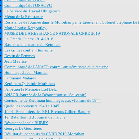
Communiqué de l'ONACVG
Le Service du Travail Obligatoire
Mémo de la Résistance
Resistance de l'Armée dans le Morbihan par le Lieutenant Colonel Stéphane Le 
Marie Louise Kergourlay
MUSEE DE LA RESISTANCE NATIONALE CNRD 2019
La Grande Guerre 1914-1918
Base des sous marins de Keroman
Les crimes contre l'Humanité
Destin de Femmes
Jean Maurice
Communiqué de l'ANACR contre l'antisémitisme et le racisme
Hommage à Jean Maurice
Ferdinand Malardé
Kerdinam Quistinic Morbihan
Perpétuer la Mémoire Etel Belz
ANACR Journée de la Déportation se "Souvenir"
Cérémonie de Kerdinam hommages aux victimes de 1944
Quelques souvenirs 1940 a 1945
1944 - Prisonniers des F.F.I. Bretons Gilbert Baudry
1er Bataillon F.F.I Journal de marche
Résistance locale BUBRY
Georges Le Gourrierec
Résultat du concours du CNRD 2019 Morbihan