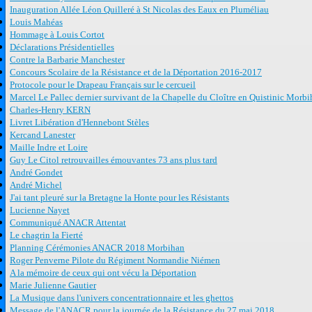
Inauguration Allée Léon Quilleré à St Nicolas des Eaux en Pluméliau
Louis Mahéas
Hommage à Louis Cortot
Déclarations Présidentielles
Contre la Barbarie Manchester
Concours Scolaire de la Résistance et de la Déportation 2016-2017
Protocole pour le Drapeau Français sur le cercueil
Marcel Le Pallec dernier survivant de la Chapelle du Cloître en Quistinic Morb
Charles-Henry KERN
Livret Libération d'Hennebont Stèles
Kercand Lanester
Maille Indre et Loire
Guy Le Citol retrouvailles émouvantes 73 ans plus tard
André Gondet
André Michel
J'ai tant pleuré sur la Bretagne la Honte pour les Résistants
Lucienne Nayet
Communiqué ANACR Attentat
Le chagrin la Fierté
Planning Cérémonies ANACR 2018 Morbihan
Roger Penverne Pilote du Régiment Normandie Niémen
A la mémoire de ceux qui ont vécu la Déportation
Marie Julienne Gautier
La Musique dans l'univers concentrationnaire et les ghettos
Message de l'ANACR pour la journée de la Résistance du 27 mai 2018