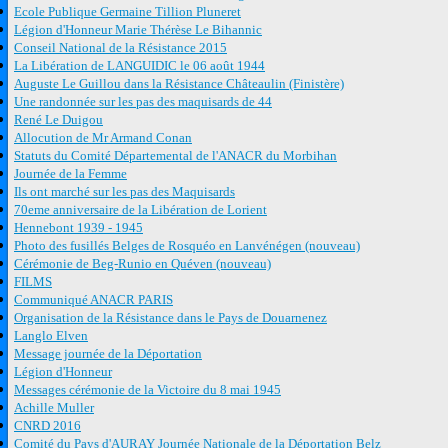
Ecole Publique Germaine Tillion Pluneret
Légion d'Honneur Marie Thérèse Le Bihannic
Conseil National de la Résistance 2015
La Libération de LANGUIDIC le 06 août 1944
Auguste Le Guillou dans la Résistance Châteaulin (Finistère)
Une randonnée sur les pas des maquisards de 44
René Le Duigou
Allocution de Mr Armand Conan
Statuts du Comité Départemental de l'ANACR du Morbihan
Journée de la Femme
Ils ont marché sur les pas des Maquisards
70eme anniversaire de la Libération de Lorient
Hennebont 1939 - 1945
Photo des fusillés Belges de Rosquéo en Lanvénégen (nouveau)
Cérémonie de Beg-Runio en Quéven (nouveau)
FILMS
Communiqué ANACR PARIS
Organisation de la Résistance dans le Pays de Douarnenez
Langlo Elven
Message journée de la Déportation
Légion d'Honneur
Messages cérémonie de la Victoire du 8 mai 1945
Achille Muller
CNRD 2016
Comité du Pays d'AURAY Journée Nationale de la Déportation Belz