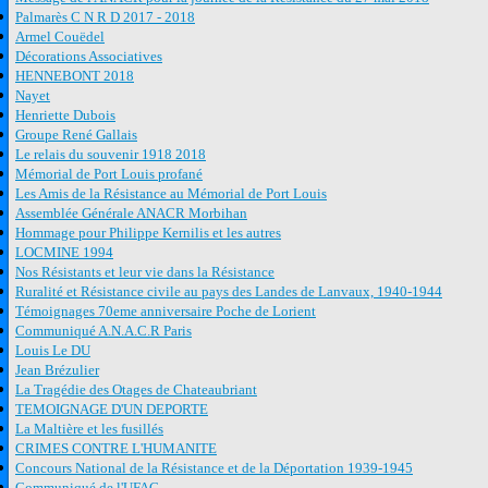
Palmarès C N R D 2017 - 2018
Armel Couëdel
Décorations Associatives
HENNEBONT 2018
Nayet
Henriette Dubois
Groupe René Gallais
Le relais du souvenir 1918 2018
Mémorial de Port Louis profané
Les Amis de la Résistance au Mémorial de Port Louis
Assemblée Générale ANACR Morbihan
Hommage pour Philippe Kernilis et les autres
LOCMINE 1994
Nos Résistants et leur vie dans la Résistance
Ruralité et Résistance civile au pays des Landes de Lanvaux, 1940-1944
Témoignages 70eme anniversaire Poche de Lorient
Communiqué A.N.A.C.R Paris
Louis Le DU
Jean Brézulier
La Tragédie des Otages de Chateaubriant
TEMOIGNAGE D'UN DEPORTE
La Maltière et les fusillés
CRIMES CONTRE L'HUMANITE
Concours National de la Résistance et de la Déportation 1939-1945
Communiqué de l'UFAC