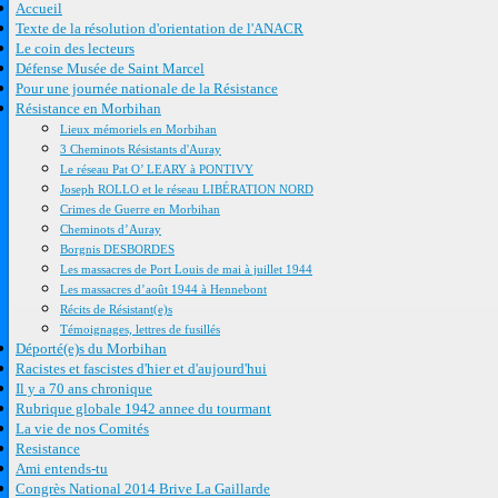
Accueil
Texte de la résolution d'orientation de l'ANACR
Le coin des lecteurs
Défense Musée de Saint Marcel
Pour une journée nationale de la Résistance
Résistance en Morbihan
Lieux mémoriels en Morbihan
3 Cheminots Résistants d'Auray
Le réseau Pat O’ LEARY à PONTIVY
Joseph ROLLO et le réseau LIBÉRATION NORD
Crimes de Guerre en Morbihan
Cheminots d’Auray
Borgnis DESBORDES
Les massacres de Port Louis de mai à juillet 1944
Les massacres d’août 1944 à Hennebont
Récits de Résistant(e)s
Témoignages, lettres de fusillés
Déporté(e)s du Morbihan
Racistes et fascistes d'hier et d'aujourd'hui
Il y a 70 ans chronique
Rubrique globale 1942 annee du tourmant
La vie de nos Comités
Resistance
Ami entends-tu
Congrès National 2014 Brive La Gaillarde