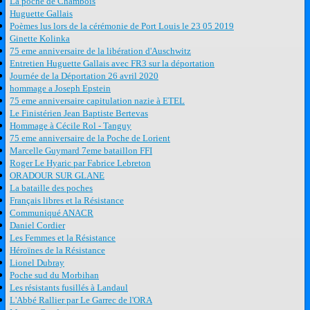
La poche de Chambois
Huguette Gallais
Poèmes lus lors de la cérémonie de Port Louis le 23 05 2019
Ginette Kolinka
75 eme anniversaire de la libération d'Auschwitz
Entretien Huguette Gallais avec FR3 sur la déportation
Journée de la Déportation 26 avril 2020
hommage a Joseph Epstein
75 eme anniversaire capitulation nazie à ETEL
Le Finistérien Jean Baptiste Bertevas
Hommage à Cécile Rol - Tanguy
75 eme anniversaire de la Poche de Lorient
Marcelle Guymard 7eme bataillon FFI
Roger Le Hyaric par Fabrice Lebreton
ORADOUR SUR GLANE
La bataille des poches
Français libres et la Résistance
Communiqué ANACR
Daniel Cordier
Les Femmes et la Résistance
Héroïnes de la Résistance
Lionel Dubray
Poche sud du Morbihan
Les résistants fusillés à Landaul
L'Abbé Rallier par Le Garrec de l'ORA