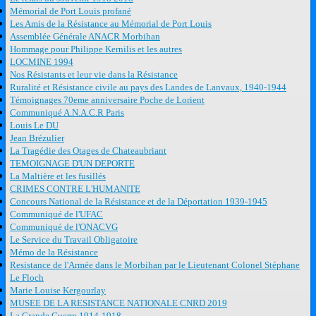
Mémorial de Port Louis profané
Les Amis de la Résistance au Mémorial de Port Louis
Assemblée Générale ANACR Morbihan
Hommage pour Philippe Kernilis et les autres
LOCMINE 1994
Nos Résistants et leur vie dans la Résistance
Ruralité et Résistance civile au pays des Landes de Lanvaux, 1940-1944
Témoignages 70eme anniversaire Poche de Lorient
Communiqué A.N.A.C.R Paris
Louis Le DU
Jean Brézulier
La Tragédie des Otages de Chateaubriant
TEMOIGNAGE D'UN DEPORTE
La Maltière et les fusillés
CRIMES CONTRE L'HUMANITE
Concours National de la Résistance et de la Déportation 1939-1945
Communiqué de l'UFAC
Communiqué de l'ONACVG
Le Service du Travail Obligatoire
Mémo de la Résistance
Resistance de l'Armée dans le Morbihan par le Lieutenant Colonel Stéphane
Le Floch
Marie Louise Kergourlay
MUSEE DE LA RESISTANCE NATIONALE CNRD 2019
La Grande Guerre 1914-1918