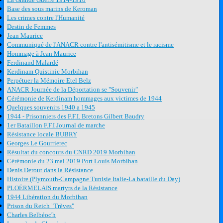
Base des sous marins de Keroman
Les crimes contre l'Humanité
Destin de Femmes
Jean Maurice
Communiqué de l'ANACR contre l'antisémitisme et le racisme
Hommage à Jean Maurice
Ferdinand Malardé
Kerdinam Quistinic Morbihan
Perpétuer la Mémoire Etel Belz
ANACR Journée de la Déportation se "Souvenir"
Cérémonie de Kerdinam hommages aux victimes de 1944
Quelques souvenirs 1940 a 1945
1944 - Prisonniers des F.F.I. Bretons Gilbert Baudry
1er Bataillon F.F.I Journal de marche
Résistance locale BUBRY
Georges Le Gourrierec
Résultat du concours du CNRD 2019 Morbihan
Cérémonie du 23 mai 2019 Port Louis Morbihan
Denis Derout dans la Résistance
Histoire (Plymouth-Campagne Tunisie Italie-La bataille du Day)
PLOËRMELAIS martyrs de la Résistance
1944 Libération du Morbihan
Prison du Reich "Trèves"
Charles Belbéoc'h