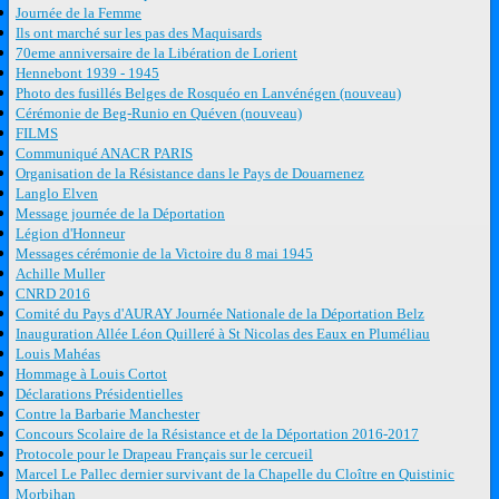
Journée de la Femme
Ils ont marché sur les pas des Maquisards
70eme anniversaire de la Libération de Lorient
Hennebont 1939 - 1945
Photo des fusillés Belges de Rosquéo en Lanvénégen (nouveau)
Cérémonie de Beg-Runio en Quéven (nouveau)
FILMS
Communiqué ANACR PARIS
Organisation de la Résistance dans le Pays de Douarnenez
Langlo Elven
Message journée de la Déportation
Légion d'Honneur
Messages cérémonie de la Victoire du 8 mai 1945
Achille Muller
CNRD 2016
Comité du Pays d'AURAY Journée Nationale de la Déportation Belz
Inauguration Allée Léon Quilleré à St Nicolas des Eaux en Pluméliau
Louis Mahéas
Hommage à Louis Cortot
Déclarations Présidentielles
Contre la Barbarie Manchester
Concours Scolaire de la Résistance et de la Déportation 2016-2017
Protocole pour le Drapeau Français sur le cercueil
Marcel Le Pallec dernier survivant de la Chapelle du Cloître en Quistinic
Morbihan