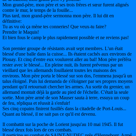
Mon grand-père, mon père et ses trois frères et sœur furent alignés
contre le mur, le temps de la fouille...
Plus tard, mon grand-père sermonna mon père. Il lui dit en
définitive:
Tu as vu où ça mène tes conneries! Que veux-tu faire?
Prendre le Maquis!
Et bien fous le camp le plus rapidement possible et ne reviens pas!
Son premier groupe de résistants avait sept membres. L'un était
blessé d'une balle dans la cuisse... Ils étaient cachés aux environs de
Plouay. Et cinq d'entre eux voulurent aller au bal! Mon père préféra
rester avec le blessé... En pleine nuit, ils furent prévenus par un
vieillard que les allemands fouillaient toutes les maisons des
environs. Mon père porta le blessé sur son dos, l'emmena jusqu'à un
talus éloigné. Puis lui demanda de s'éloigner par ses propres moyens
pendant qu'il retournait chercher les armes. Au sortir du grenier, un
allemand montait déjà la garde au pied de l'échelle. C'était la seule
sortie. Mon père armé de son Mauser sauta à terre, essuya un coup
de feu, répliqua et réussit à s'enfuir!
Ses cinq copains finirent fusillés dans la citadelle de Port-Louis...
Quant au blessé, il ne sait pas ce qu'il est devenu.
Il combattit sur la poche de Lorient jusqu'au 10 mai 1945. Il fut
blessé deux fois lors de ces combats.
Il participa au combat de SAINT-NUDEC près d'Hennebont. Armé