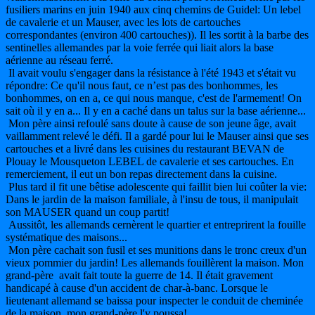
fusiliers marins en juin 1940 aux cinq chemins de Guidel: Un lebel
de cavalerie et un Mauser, avec les lots de cartouches
correspondantes (environ 400 cartouches)). Il les sortit à la barbe des
sentinelles allemandes par la voie ferrée qui liait alors la base
aérienne au réseau ferré.
Il avait voulu s'engager dans la résistance à l'été 1943 et s'était vu
répondre: Ce qu'il nous faut, ce n’est pas des bonhommes, les
bonhommes, on en a, ce qui nous manque, c'est de l'armement! On
sait où il y en a... Il y en a caché dans un talus sur la base aérienne...
Mon père ainsi refoulé sans doute à cause de son jeune âge, avait
vaillamment relevé le défi. Il a gardé pour lui le Mauser ainsi que ses
cartouches et a livré dans les cuisines du restaurant BEVAN de
Plouay le Mousqueton LEBEL de cavalerie et ses cartouches. En
remerciement, il eut un bon repas directement dans la cuisine.
Plus tard il fit une bêtise adolescente qui faillit bien lui coûter la vie:
Dans le jardin de la maison familiale, à l'insu de tous, il manipulait
son MAUSER quand un coup partit!
Aussitôt, les allemands cernèrent le quartier et entreprirent la fouille
systématique des maisons...
Mon père cachait son fusil et ses munitions dans le tronc creux d'un
vieux pommier du jardin! Les allemands fouillèrent la maison. Mon
grand-père avait fait toute la guerre de 14. Il était gravement
handicapé à cause d'un accident de char-à-banc. Lorsque le
lieutenant allemand se baissa pour inspecter le conduit de cheminée
de la maison, mon grand-père l'y poussa!