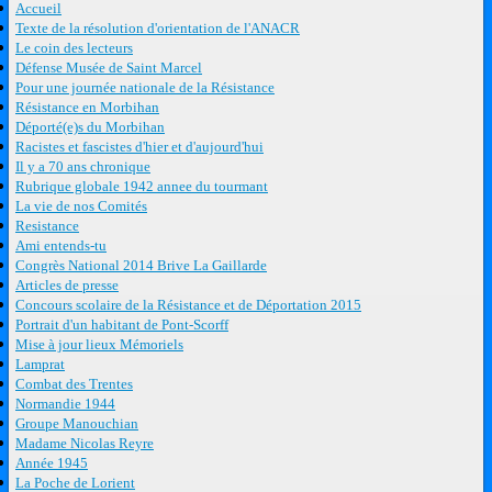
Accueil
Texte de la résolution d'orientation de l'ANACR
Le coin des lecteurs
Défense Musée de Saint Marcel
Pour une journée nationale de la Résistance
Résistance en Morbihan
Déporté(e)s du Morbihan
Racistes et fascistes d'hier et d'aujourd'hui
Il y a 70 ans chronique
Rubrique globale 1942 annee du tourmant
La vie de nos Comités
Resistance
Ami entends-tu
Congrès National 2014 Brive La Gaillarde
Articles de presse
Concours scolaire de la Résistance et de Déportation 2015
Portrait d'un habitant de Pont-Scorff
Mise à jour lieux Mémoriels
Lamprat
Combat des Trentes
Normandie 1944
Groupe Manouchian
Madame Nicolas Reyre
Année 1945
La Poche de Lorient