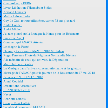
Charles-Henry KERN
Livret Libération d'Hennebont Stèles
Kercand Lanester
Maille Indre et Loire
Guy Le Citol retrouvailles émouvantes 73 ans plus tard
André Gondet
André Michel
J'ai tant pleuré sur la Bretagne la Honte pour les Résistants
Lucienne Nayet
Communiqué ANACR Attentat
Le chagrin la Fierté
Planning Cérémonies ANACR 2018 Morbihan
Roger Penverne Pilote du Régiment Normandie Niémen
A la mémoire de ceux qui ont vécu la Déportation
Marie Julienne Gautier
La Musique dans l'univers concentrationnaire et les ghettos
Message de l'ANACR pour la journée de la Résistance du 27 mai 2018
Palmarès C N R D 2017 - 2018
Armel Couëdel
Décorations Associatives
HENNEBONT 2018
Nayet
Henriette Dubois
Groupe René Gallais
Le relais du souvenir 1918 2018