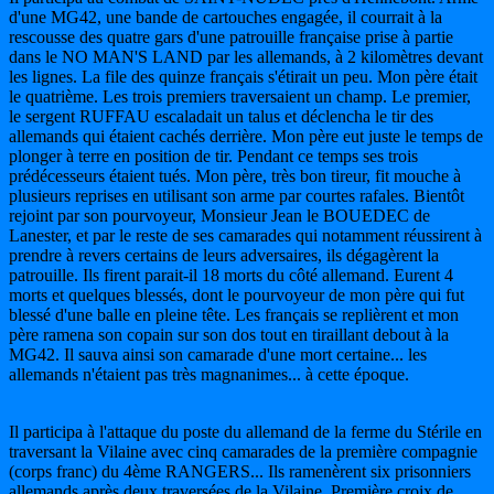
d'une MG42, une bande de cartouches engagée, il courrait à la
rescousse des quatre gars d'une patrouille française prise à partie
dans le NO MAN'S LAND par les allemands, à 2 kilomètres devant
les lignes. La file des quinze français s'étirait un peu. Mon père était
le quatrième. Les trois premiers traversaient un champ. Le premier,
le sergent RUFFAU escaladait un talus et déclencha le tir des
allemands qui étaient cachés derrière. Mon père eut juste le temps de
plonger à terre en position de tir. Pendant ce temps ses trois
prédécesseurs étaient tués. Mon père, très bon tireur, fit mouche à
plusieurs reprises en utilisant son arme par courtes rafales. Bientôt
rejoint par son pourvoyeur, Monsieur Jean le BOUEDEC de
Lanester, et par le reste de ses camarades qui notamment réussirent à
prendre à revers certains de leurs adversaires, ils dégagèrent la
patrouille. Ils firent parait-il 18 morts du côté allemand. Eurent 4
morts et quelques blessés, dont le pourvoyeur de mon père qui fut
blessé d'une balle en pleine tête. Les français se replièrent et mon
père ramena son copain sur son dos tout en tiraillant debout à la
MG42. Il sauva ainsi son camarade d'une mort certaine... les
allemands n'étaient pas très magnanimes... à cette époque.
Il participa à l'attaque du poste du allemand de la ferme du Stérile en
traversant la Vilaine avec cinq camarades de la première compagnie
(corps franc) du 4ème RANGERS... Ils ramenèrent six prisonniers
allemands après deux traversées de la Vilaine. Première croix de