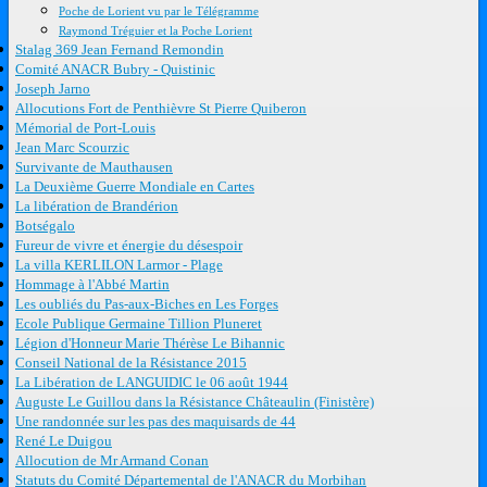
Poche de Lorient vu par le Télégramme
Raymond Tréguier et la Poche Lorient
Stalag 369 Jean Fernand Remondin
Comité ANACR Bubry - Quistinic
Joseph Jarno
Allocutions Fort de Penthièvre St Pierre Quiberon
Mémorial de Port-Louis
Jean Marc Scourzic
Survivante de Mauthausen
La Deuxième Guerre Mondiale en Cartes
La libération de Brandérion
Botségalo
Fureur de vivre et énergie du désespoir
La villa KERLILON Larmor - Plage
Hommage à l'Abbé Martin
Les oubliés du Pas-aux-Biches en Les Forges
Ecole Publique Germaine Tillion Pluneret
Légion d'Honneur Marie Thérèse Le Bihannic
Conseil National de la Résistance 2015
La Libération de LANGUIDIC le 06 août 1944
Auguste Le Guillou dans la Résistance Châteaulin (Finistère)
Une randonnée sur les pas des maquisards de 44
René Le Duigou
Allocution de Mr Armand Conan
Statuts du Comité Départemental de l'ANACR du Morbihan