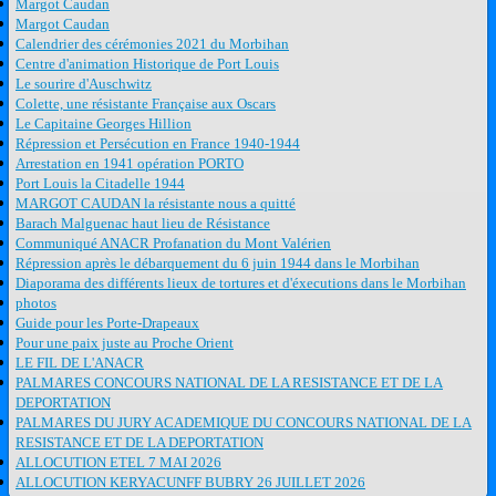
Margot Caudan
Margot Caudan
Calendrier des cérémonies 2021 du Morbihan
Centre d'animation Historique de Port Louis
Le sourire d'Auschwitz
Colette, une résistante Française aux Oscars
Le Capitaine Georges Hillion
Répression et Persécution en France 1940-1944
Arrestation en 1941 opération PORTO
Port Louis la Citadelle 1944
MARGOT CAUDAN la résistante nous a quitté
Barach Malguenac haut lieu de Résistance
Communiqué ANACR Profanation du Mont Valérien
Répression après le débarquement du 6 juin 1944 dans le Morbihan
Diaporama des différents lieux de tortures et d'éxecutions dans le Morbihan
photos
Guide pour les Porte-Drapeaux
Pour une paix juste au Proche Orient
LE FIL DE L'ANACR
PALMARES CONCOURS NATIONAL DE LA RESISTANCE ET DE LA
DEPORTATION
PALMARES DU JURY ACADEMIQUE DU CONCOURS NATIONAL DE LA
RESISTANCE ET DE LA DEPORTATION
ALLOCUTION ETEL 7 MAI 2026
ALLOCUTION KERYACUNFF BUBRY 26 JUILLET 2026