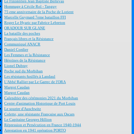
Le Finistérien Jean Baptiste Bertevas
Hommage à Cécile Rol - Tanguy
75 eme anniversaire de la Poche de Lorient
Marcelle Guymard 7eme bataillon FFI
Roger Le Hyaric par Fabrice Lebreton
ORADOUR SUR GLANE
La bataille des poches
Français libres et la Résistance
Communiqué ANACR
Daniel Cordier
Les Femmes et la Résistance
Héroïnes de la Résistance
Lionel Dubray
Poche sud du Morbihan
Les résistants fusillés à Landaul
L'Abbé Rallier par Le Garrec de l'ORA
Margot Caudan
Margot Caudan
Calendrier des cérémonies 2021 du Morbihan
Centre d'animation Historique de Port Louis
Le sourire d'Auschwitz
Colette, une résistante Française aux Oscars
Le Capitaine Georges Hillion
Répression et Persécution en France 1940-1944
Arrestation en 1941 opération PORTO