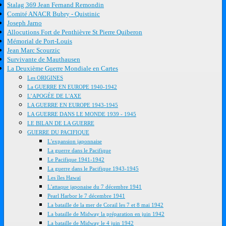
Stalag 369 Jean Fernand Remondin
Comité ANACR Bubry - Quistinic
Joseph Jarno
Allocutions Fort de Penthièvre St Pierre Quiberon
Mémorial de Port-Louis
Jean Marc Scourzic
Survivante de Mauthausen
La Deuxième Guerre Mondiale en Cartes
Les ORIGINES
La GUERRE EN EUROPE 1940-1942
L’APOGÉE DE L'AXE
LA GUERRE EN EUROPE 1943-1945
LA GUERRE DANS LE MONDE 1939 - 1945
LE BILAN DE LA GUERRE
GUERRE DU PACIFIQUE
L'expansion japonnaise
La guerre dans le Pacifique
Le Pacifique 1941-1942
La guerre dans le Pacifique 1943-1945
Les îles Hawaï
L'attaque japonaise du 7 décembre 1941
Pearl Harbor le 7 décembre 1941
La bataille de la mer de Corail les 7 et 8 mai 1942
La bataille de Midway la préparation en juin 1942
La bataille de Midway le 4 juin 1942