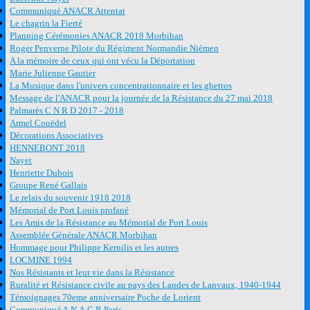
Communiqué ANACR Attentat
Le chagrin la Fierté
Planning Cérémonies ANACR 2018 Morbihan
Roger Penverne Pilote du Régiment Normandie Niémen
A la mémoire de ceux qui ont vécu la Déportation
Marie Julienne Gautier
La Musique dans l'univers concentrationnaire et les ghettos
Message de l'ANACR pour la journée de la Résistance du 27 mai 2018
Palmarès C N R D 2017 - 2018
Armel Couëdel
Décorations Associatives
HENNEBONT 2018
Nayet
Henriette Dubois
Groupe René Gallais
Le relais du souvenir 1918 2018
Mémorial de Port Louis profané
Les Amis de la Résistance au Mémorial de Port Louis
Assemblée Générale ANACR Morbihan
Hommage pour Philippe Kernilis et les autres
LOCMINE 1994
Nos Résistants et leur vie dans la Résistance
Ruralité et Résistance civile au pays des Landes de Lanvaux, 1940-1944
Témoignages 70eme anniversaire Poche de Lorient
Communiqué A.N.A.C.R Paris