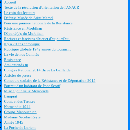
Accueil
Texte de la résolution d'orientation de l'ANACR
Le coin des lecteurs
Défense Musée de Saint Marcel
Pour une journée nationale de la Résistance
Résistance en Morbihan
Déporté(e)s du Morbihan
Racistes et fascistes d'hier et d'aujourd'hui
Il y a 70 ans chronique
Rubrique globale 1942 annee du tourmant
La vie de nos Comités
Resistance
Ami entends-tu
Congrès National 2014 Brive La Gaillarde
Articles de presse
Concours scolaire de la Résistance et de Déportation 2015
Portrait d'un habitant de Pont-Scorff
Mise à jour lieux Mémoriels
Lamprat
Combat des Trentes
Normandie 1944
Groupe Manouchian
Madame Nicolas Reyre
Année 1945
La Poche de Lorient