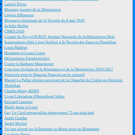
Langlo Elven
Message journée de la Déportation
Légion d'Honneur
Messages cérémonie de la Victoire du 8 mai 1945
Achille Muller
CNRD 2016
Comité du Pays d'AURAY Journée Nationale de la Déportation Belz
Inauguration Allée Léon Quilleré à St Nicolas des Eaux en Pluméliau
Louis Mahéas
Hommage à Louis Cortot
Déclarations Présidentielles
Contre la Barbarie Manchester
Concours Scolaire de la Résistance et de la Déportation 2016-2017
Protocole pour le Drapeau Français sur le cercueil
Marcel Le Pallec dernier survivant de la Chapelle du Cloître en Quistinic
Morbihan
Charles-Henry KERN
Livret Libération d'Hennebont Stèles
Kercand Lanester
Maille Indre et Loire
Guy Le Citol retrouvailles émouvantes 73 ans plus tard
André Gondet
André Michel
J'ai tant pleuré sur la Bretagne la Honte pour les Résistants
Lucienne Nayet