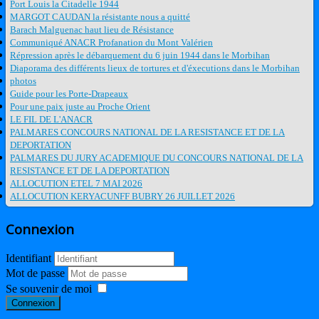
Port Louis la Citadelle 1944
MARGOT CAUDAN la résistante nous a quitté
Barach Malguenac haut lieu de Résistance
Communiqué ANACR Profanation du Mont Valérien
Répression après le débarquement du 6 juin 1944 dans le Morbihan
Diaporama des différents lieux de tortures et d'éxecutions dans le Morbihan
photos
Guide pour les Porte-Drapeaux
Pour une paix juste au Proche Orient
LE FIL DE L'ANACR
PALMARES CONCOURS NATIONAL DE LA RESISTANCE ET DE LA
DEPORTATION
PALMARES DU JURY ACADEMIQUE DU CONCOURS NATIONAL DE LA
RESISTANCE ET DE LA DEPORTATION
ALLOCUTION ETEL 7 MAI 2026
ALLOCUTION KERYACUNFF BUBRY 26 JUILLET 2026
Connexion
Identifiant
Mot de passe
Se souvenir de moi
Connexion