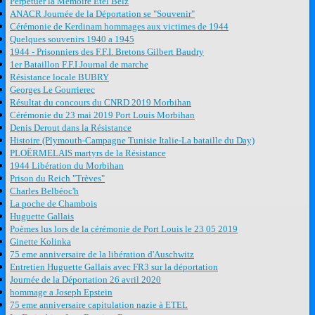
Perpétuer la Mémoire Etel Belz
ANACR Journée de la Déportation se "Souvenir"
Cérémonie de Kerdinam hommages aux victimes de 1944
Quelques souvenirs 1940 a 1945
1944 - Prisonniers des F.F.I. Bretons Gilbert Baudry
1er Bataillon F.F.I Journal de marche
Résistance locale BUBRY
Georges Le Gourrierec
Résultat du concours du CNRD 2019 Morbihan
Cérémonie du 23 mai 2019 Port Louis Morbihan
Denis Derout dans la Résistance
Histoire (Plymouth-Campagne Tunisie Italie-La bataille du Day)
PLOËRMELAIS martyrs de la Résistance
1944 Libération du Morbihan
Prison du Reich "Trèves"
Charles Belbéoc'h
La poche de Chambois
Huguette Gallais
Poèmes lus lors de la cérémonie de Port Louis le 23 05 2019
Ginette Kolinka
75 eme anniversaire de la libération d'Auschwitz
Entretien Huguette Gallais avec FR3 sur la déportation
Journée de la Déportation 26 avril 2020
hommage a Joseph Epstein
75 eme anniversaire capitulation nazie à ETEL