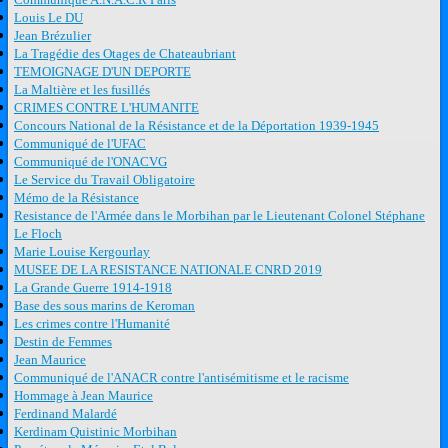
Louis Le DU
Jean Brézulier
La Tragédie des Otages de Chateaubriant
TEMOIGNAGE D'UN DEPORTE
La Maltière et les fusillés
CRIMES CONTRE L'HUMANITE
Concours National de la Résistance et de la Déportation 1939-1945
Communiqué de l'UFAC
Communiqué de l'ONACVG
Le Service du Travail Obligatoire
Mémo de la Résistance
Resistance de l'Armée dans le Morbihan par le Lieutenant Colonel Stéphane
Le Floch
Marie Louise Kergourlay
MUSEE DE LA RESISTANCE NATIONALE CNRD 2019
La Grande Guerre 1914-1918
Base des sous marins de Keroman
Les crimes contre l'Humanité
Destin de Femmes
Jean Maurice
Communiqué de l'ANACR contre l'antisémitisme et le racisme
Hommage à Jean Maurice
Ferdinand Malardé
Kerdinam Quistinic Morbihan