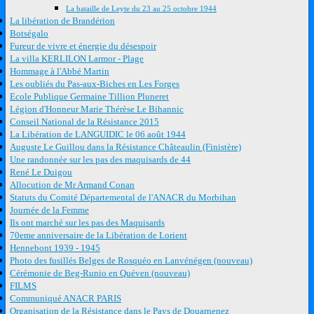
La bataille de Leyte du 23 au 25 octobre 1944
La libération de Brandérion
Botségalo
Fureur de vivre et énergie du désespoir
La villa KERLILON Larmor - Plage
Hommage à l'Abbé Martin
Les oubliés du Pas-aux-Biches en Les Forges
Ecole Publique Germaine Tillion Pluneret
Légion d'Honneur Marie Thérèse Le Bihannic
Conseil National de la Résistance 2015
La Libération de LANGUIDIC le 06 août 1944
Auguste Le Guillou dans la Résistance Châteaulin (Finistère)
Une randonnée sur les pas des maquisards de 44
René Le Duigou
Allocution de Mr Armand Conan
Statuts du Comité Départemental de l'ANACR du Morbihan
Journée de la Femme
Ils ont marché sur les pas des Maquisards
70eme anniversaire de la Libération de Lorient
Hennebont 1939 - 1945
Photo des fusillés Belges de Rosquéo en Lanvénégen (nouveau)
Cérémonie de Beg-Runio en Quéven (nouveau)
FILMS
Communiqué ANACR PARIS
Organisation de la Résistance dans le Pays de Douarnenez