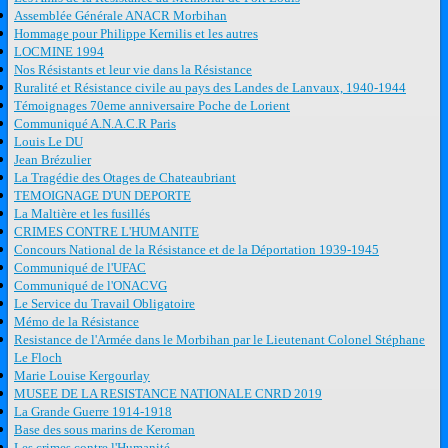
Assemblée Générale ANACR Morbihan
Hommage pour Philippe Kernilis et les autres
LOCMINE 1994
Nos Résistants et leur vie dans la Résistance
Ruralité et Résistance civile au pays des Landes de Lanvaux, 1940-1944
Témoignages 70eme anniversaire Poche de Lorient
Communiqué A.N.A.C.R Paris
Louis Le DU
Jean Brézulier
La Tragédie des Otages de Chateaubriant
TEMOIGNAGE D'UN DEPORTE
La Maltière et les fusillés
CRIMES CONTRE L'HUMANITE
Concours National de la Résistance et de la Déportation 1939-1945
Communiqué de l'UFAC
Communiqué de l'ONACVG
Le Service du Travail Obligatoire
Mémo de la Résistance
Resistance de l'Armée dans le Morbihan par le Lieutenant Colonel Stéphane
Le Floch
Marie Louise Kergourlay
MUSEE DE LA RESISTANCE NATIONALE CNRD 2019
La Grande Guerre 1914-1918
Base des sous marins de Keroman
Les crimes contre l'Humanité