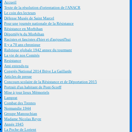
Accueil
Texte de la résolution d'orientation de l'ANACR
Le coin des lecteurs
Défense Musée de Saint Marcel
Pour une journée nationale de la Résistance
Résistance en Morbihan
Déporté(e)s du Morbihan
Racistes et fascistes d'hier et d'aujourd'hui
Il y a 70 ans chronique
Rubrique globale 1942 annee du tourmant
La vie de nos Comités
Resistance
Ami entends-tu
Congrès National 2014 Brive La Gaillarde
Articles de presse
Concours scolaire de la Résistance et de Déportation 2015
Portrait d'un habitant de Pont-Scorff
Mise à jour lieux Mémoriels
Lamprat
Combat des Trentes
Normandie 1944
Groupe Manouchian
Madame Nicolas Reyre
Année 1945
La Poche de Lorient