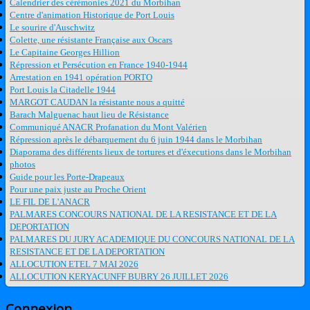
Calendrier des cérémonies 2021 du Morbihan
Centre d'animation Historique de Port Louis
Le sourire d'Auschwitz
Colette, une résistante Française aux Oscars
Le Capitaine Georges Hillion
Répression et Persécution en France 1940-1944
Arrestation en 1941 opération PORTO
Port Louis la Citadelle 1944
MARGOT CAUDAN la résistante nous a quitté
Barach Malguenac haut lieu de Résistance
Communiqué ANACR Profanation du Mont Valérien
Répression après le débarquement du 6 juin 1944 dans le Morbihan
Diaporama des différents lieux de tortures et d'éxecutions dans le Morbihan
photos
Guide pour les Porte-Drapeaux
Pour une paix juste au Proche Orient
LE FIL DE L'ANACR
PALMARES CONCOURS NATIONAL DE LA RESISTANCE ET DE LA
DEPORTATION
PALMARES DU JURY ACADEMIQUE DU CONCOURS NATIONAL DE LA
RESISTANCE ET DE LA DEPORTATION
ALLOCUTION ETEL 7 MAI 2026
ALLOCUTION KERYACUNFF BUBRY 26 JUILLET 2026
Connexion