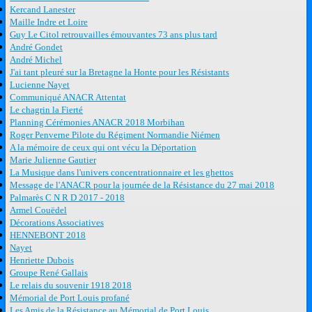
Kercand Lanester
Maille Indre et Loire
Guy Le Citol retrouvailles émouvantes 73 ans plus tard
André Gondet
André Michel
J'ai tant pleuré sur la Bretagne la Honte pour les Résistants
Lucienne Nayet
Communiqué ANACR Attentat
Le chagrin la Fierté
Planning Cérémonies ANACR 2018 Morbihan
Roger Penverne Pilote du Régiment Normandie Niémen
A la mémoire de ceux qui ont vécu la Déportation
Marie Julienne Gautier
La Musique dans l'univers concentrationnaire et les ghettos
Message de l'ANACR pour la journée de la Résistance du 27 mai 2018
Palmarès C N R D 2017 - 2018
Armel Couëdel
Décorations Associatives
HENNEBONT 2018
Nayet
Henriette Dubois
Groupe René Gallais
Le relais du souvenir 1918 2018
Mémorial de Port Louis profané
Les Amis de la Résistance au Mémorial de Port Louis