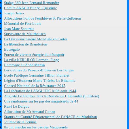
Stalag 369 Jean Fernand Remondin
Comité ANACR Bubry - Quistinic
Joseph Jarno
Allocutions Fort de Penthièvre St Pierre Quiberon
Mémorial de Port-Louis
Jean Marc Scourzic
Survivante de Mauthausen
La Deuxième Guerre Mondiale en Cartes
La libération de Brandérion
Botségalo
Fureur de vivre et énergie du désespoir
La villa KERLILON Larmor - Plage
Hommage à l'Abbé Martin
Les oubliés du Pas-aux-Biches en Les Forges
Ecole Publique Germaine Tillion Pluneret
Légion d'Honneur Marie Thérèse Le Bihannic
Conseil National de la Résistance 2015
La Libération de LANGUIDIC le 06 août 1944
Auguste Le Guillou dans la Résistance Châteaulin (Finistère)
Une randonnée sur les pas des maquisards de 44
René Le Duigou
Allocution de Mr Armand Conan
Statuts du Comité Départemental de l'ANACR du Morbihan
Journée de la Femme
Ils ont marché sur les pas des Maquisards