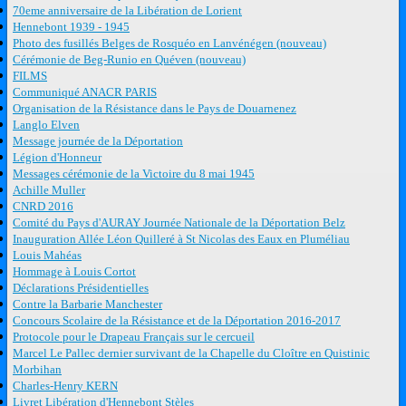
70eme anniversaire de la Libération de Lorient
Hennebont 1939 - 1945
Photo des fusillés Belges de Rosquéo en Lanvénégen (nouveau)
Cérémonie de Beg-Runio en Quéven (nouveau)
FILMS
Communiqué ANACR PARIS
Organisation de la Résistance dans le Pays de Douarnenez
Langlo Elven
Message journée de la Déportation
Légion d'Honneur
Messages cérémonie de la Victoire du 8 mai 1945
Achille Muller
CNRD 2016
Comité du Pays d'AURAY Journée Nationale de la Déportation Belz
Inauguration Allée Léon Quilleré à St Nicolas des Eaux en Pluméliau
Louis Mahéas
Hommage à Louis Cortot
Déclarations Présidentielles
Contre la Barbarie Manchester
Concours Scolaire de la Résistance et de la Déportation 2016-2017
Protocole pour le Drapeau Français sur le cercueil
Marcel Le Pallec dernier survivant de la Chapelle du Cloître en Quistinic
Morbihan
Charles-Henry KERN
Livret Libération d'Hennebont Stèles