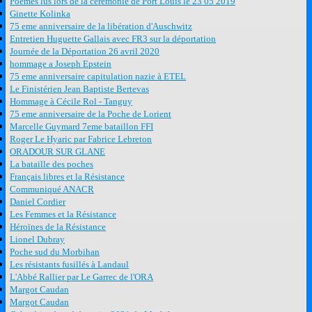
Poèmes lus lors de la cérémonie de Port Louis le 23 05 2019
Ginette Kolinka
75 eme anniversaire de la libération d'Auschwitz
Entretien Huguette Gallais avec FR3 sur la déportation
Journée de la Déportation 26 avril 2020
hommage a Joseph Epstein
75 eme anniversaire capitulation nazie à ETEL
Le Finistérien Jean Baptiste Bertevas
Hommage à Cécile Rol - Tanguy
75 eme anniversaire de la Poche de Lorient
Marcelle Guymard 7eme bataillon FFI
Roger Le Hyaric par Fabrice Lebreton
ORADOUR SUR GLANE
La bataille des poches
Français libres et la Résistance
Communiqué ANACR
Daniel Cordier
Les Femmes et la Résistance
Héroïnes de la Résistance
Lionel Dubray
Poche sud du Morbihan
Les résistants fusillés à Landaul
L'Abbé Rallier par Le Garrec de l'ORA
Margot Caudan
Margot Caudan