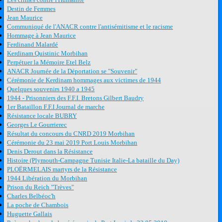
Destin de Femmes
Jean Maurice
Communiqué de l'ANACR contre l'antisémitisme et le racisme
Hommage à Jean Maurice
Ferdinand Malardé
Kerdinam Quistinic Morbihan
Perpétuer la Mémoire Etel Belz
ANACR Journée de la Déportation se "Souvenir"
Cérémonie de Kerdinam hommages aux victimes de 1944
Quelques souvenirs 1940 a 1945
1944 - Prisonniers des F.F.I. Bretons Gilbert Baudry
1er Bataillon F.F.I Journal de marche
Résistance locale BUBRY
Georges Le Gourrierec
Résultat du concours du CNRD 2019 Morbihan
Cérémonie du 23 mai 2019 Port Louis Morbihan
Denis Derout dans la Résistance
Histoire (Plymouth-Campagne Tunisie Italie-La bataille du Day)
PLOËRMELAIS martyrs de la Résistance
1944 Libération du Morbihan
Prison du Reich "Trèves"
Charles Belbéoc'h
La poche de Chambois
Huguette Gallais