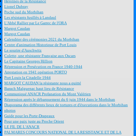
Héroïnes de la Résistance
Lionel Dubray
Poche sud du Morbihan
Les résistants fusillés à Landaul
L'Abbé Rallier par Le Garrec de l'ORA
Margot Caudan
Margot Caudan
Calendrier des cérémonies 2021 du Morbihan
Centre d'animation Historique de Port Louis
Le sourire d'Auschwitz
Colette, une résistante Française aux Oscars
Le Capitaine Georges Hillion
Répression et Persécution en France 1940-1944
Arrestation en 1941 opération PORTO
Port Louis la Citadelle 1944
MARGOT CAUDAN la résistante nous a quitté
Barach Malguenac haut lieu de Résistance
Communiqué ANACR Profanation du Mont Valérien
Répression après le débarquement du 6 juin 1944 dans le Morbihan
Diaporama des différents lieux de tortures et d'éxecutions dans le Morbihan
photos
Guide pour les Porte-Drapeaux
Pour une paix juste au Proche Orient
LE FIL DE L'ANACR
PALMARES CONCOURS NATIONAL DE LA RESISTANCE ET DE LA