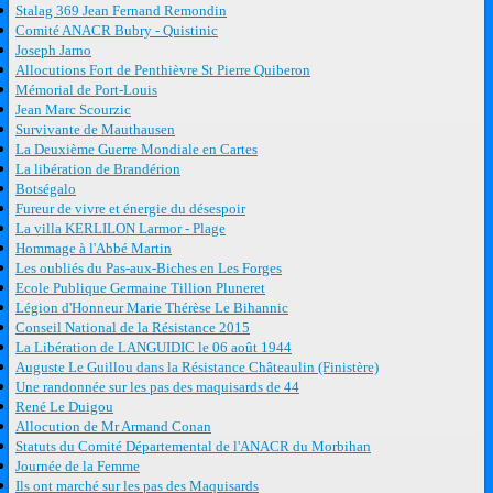
Stalag 369 Jean Fernand Remondin
Comité ANACR Bubry - Quistinic
Joseph Jarno
Allocutions Fort de Penthièvre St Pierre Quiberon
Mémorial de Port-Louis
Jean Marc Scourzic
Survivante de Mauthausen
La Deuxième Guerre Mondiale en Cartes
La libération de Brandérion
Botségalo
Fureur de vivre et énergie du désespoir
La villa KERLILON Larmor - Plage
Hommage à l'Abbé Martin
Les oubliés du Pas-aux-Biches en Les Forges
Ecole Publique Germaine Tillion Pluneret
Légion d'Honneur Marie Thérèse Le Bihannic
Conseil National de la Résistance 2015
La Libération de LANGUIDIC le 06 août 1944
Auguste Le Guillou dans la Résistance Châteaulin (Finistère)
Une randonnée sur les pas des maquisards de 44
René Le Duigou
Allocution de Mr Armand Conan
Statuts du Comité Départemental de l'ANACR du Morbihan
Journée de la Femme
Ils ont marché sur les pas des Maquisards