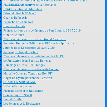
Histoire (Plymouth-Campagne Tunisie Italie-La bataille du Day)
PLOËRMELAIS martyrs de la Résistance
1944 Libération du Morbihan
Prison du Reich "Trèves"
Charles Belbéoc'h
La poche de Chambois
Huguette Gallais
Poèmes lus lors de la cérémonie de Port Louis le 23 05 2019
Ginette Kolinka
75 eme anniversaire de la libération d'Auschwitz
Entretien Huguette Gallais avec FR3 sur la déportation
Journée de la Déportation 26 avril 2020
hommage a Joseph Epstein
75 eme anniversaire capitulation nazie à ETEL
Le Finistérien Jean Baptiste Bertevas
Hommage à Cécile Rol - Tanguy
75 eme anniversaire de la Poche de Lorient
Marcelle Guymard 7eme bataillon FFI
Roger Le Hyaric par Fabrice Lebreton
ORADOUR SUR GLANE
La bataille des poches
Français libres et la Résistance
Communiqué ANACR
Daniel Cordier
Les Femmes et la Résistance