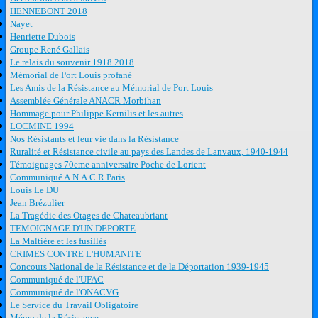
HENNEBONT 2018
Nayet
Henriette Dubois
Groupe René Gallais
Le relais du souvenir 1918 2018
Mémorial de Port Louis profané
Les Amis de la Résistance au Mémorial de Port Louis
Assemblée Générale ANACR Morbihan
Hommage pour Philippe Kernilis et les autres
LOCMINE 1994
Nos Résistants et leur vie dans la Résistance
Ruralité et Résistance civile au pays des Landes de Lanvaux, 1940-1944
Témoignages 70eme anniversaire Poche de Lorient
Communiqué A.N.A.C.R Paris
Louis Le DU
Jean Brézulier
La Tragédie des Otages de Chateaubriant
TEMOIGNAGE D'UN DEPORTE
La Maltière et les fusillés
CRIMES CONTRE L'HUMANITE
Concours National de la Résistance et de la Déportation 1939-1945
Communiqué de l'UFAC
Communiqué de l'ONACVG
Le Service du Travail Obligatoire
Mémo de la Résistance