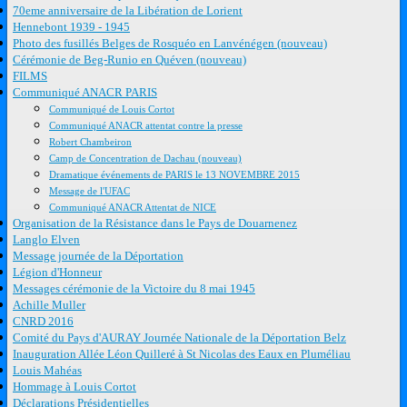
70eme anniversaire de la Libération de Lorient
Hennebont 1939 - 1945
Photo des fusillés Belges de Rosquéo en Lanvénégen (nouveau)
Cérémonie de Beg-Runio en Quéven (nouveau)
FILMS
Communiqué ANACR PARIS
Communiqué de Louis Cortot
Communiqué ANACR attentat contre la presse
Robert Chambeiron
Camp de Concentration de Dachau (nouveau)
Dramatique événements de PARIS le 13 NOVEMBRE 2015
Message de l'UFAC
Communiqué ANACR Attentat de NICE
Organisation de la Résistance dans le Pays de Douarnenez
Langlo Elven
Message journée de la Déportation
Légion d'Honneur
Messages cérémonie de la Victoire du 8 mai 1945
Achille Muller
CNRD 2016
Comité du Pays d'AURAY Journée Nationale de la Déportation Belz
Inauguration Allée Léon Quilleré à St Nicolas des Eaux en Pluméliau
Louis Mahéas
Hommage à Louis Cortot
Déclarations Présidentielles