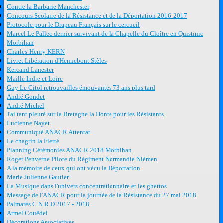
Contre la Barbarie Manchester
Concours Scolaire de la Résistance et de la Déportation 2016-2017
Protocole pour le Drapeau Français sur le cercueil
Marcel Le Pallec dernier survivant de la Chapelle du Cloître en Quistinic
Morbihan
Charles-Henry KERN
Livret Libération d'Hennebont Stèles
Kercand Lanester
Maille Indre et Loire
Guy Le Citol retrouvailles émouvantes 73 ans plus tard
André Gondet
André Michel
J'ai tant pleuré sur la Bretagne la Honte pour les Résistants
Lucienne Nayet
Communiqué ANACR Attentat
Le chagrin la Fierté
Planning Cérémonies ANACR 2018 Morbihan
Roger Penverne Pilote du Régiment Normandie Niémen
A la mémoire de ceux qui ont vécu la Déportation
Marie Julienne Gautier
La Musique dans l'univers concentrationnaire et les ghettos
Message de l'ANACR pour la journée de la Résistance du 27 mai 2018
Palmarès C N R D 2017 - 2018
Armel Couëdel
Décorations Associatives