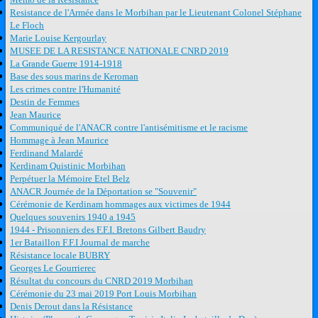
Resistance de l'Armée dans le Morbihan par le Lieutenant Colonel Stéphane
Le Floch
Marie Louise Kergourlay
MUSEE DE LA RESISTANCE NATIONALE CNRD 2019
La Grande Guerre 1914-1918
Base des sous marins de Keroman
Les crimes contre l'Humanité
Destin de Femmes
Jean Maurice
Communiqué de l'ANACR contre l'antisémitisme et le racisme
Hommage à Jean Maurice
Ferdinand Malardé
Kerdinam Quistinic Morbihan
Perpétuer la Mémoire Etel Belz
ANACR Journée de la Déportation se "Souvenir"
Cérémonie de Kerdinam hommages aux victimes de 1944
Quelques souvenirs 1940 a 1945
1944 - Prisonniers des F.F.I. Bretons Gilbert Baudry
1er Bataillon F.F.I Journal de marche
Résistance locale BUBRY
Georges Le Gourrierec
Résultat du concours du CNRD 2019 Morbihan
Cérémonie du 23 mai 2019 Port Louis Morbihan
Denis Derout dans la Résistance