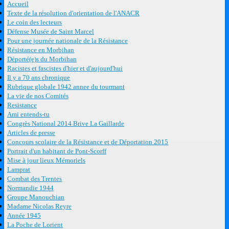
Accueil
Texte de la résolution d'orientation de l'ANACR
Le coin des lecteurs
Défense Musée de Saint Marcel
Pour une journée nationale de la Résistance
Résistance en Morbihan
Déporté(e)s du Morbihan
Racistes et fascistes d'hier et d'aujourd'hui
Il y a 70 ans chronique
Rubrique globale 1942 annee du tourmant
La vie de nos Comités
Resistance
Ami entends-tu
Congrès National 2014 Brive La Gaillarde
Articles de presse
Concours scolaire de la Résistance et de Déportation 2015
Portrait d'un habitant de Pont-Scorff
Mise à jour lieux Mémoriels
Lamprat
Combat des Trentes
Normandie 1944
Groupe Manouchian
Madame Nicolas Reyre
Année 1945
La Poche de Lorient