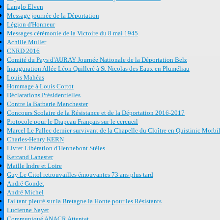
Langlo Elven
Message journée de la Déportation
Légion d'Honneur
Messages cérémonie de la Victoire du 8 mai 1945
Achille Muller
CNRD 2016
Comité du Pays d'AURAY Journée Nationale de la Déportation Belz
Inauguration Allée Léon Quilleré à St Nicolas des Eaux en Pluméliau
Louis Mahéas
Hommage à Louis Cortot
Déclarations Présidentielles
Contre la Barbarie Manchester
Concours Scolaire de la Résistance et de la Déportation 2016-2017
Protocole pour le Drapeau Français sur le cercueil
Marcel Le Pallec dernier survivant de la Chapelle du Cloître en Quistinic Morb
Charles-Henry KERN
Livret Libération d'Hennebont Stèles
Kercand Lanester
Maille Indre et Loire
Guy Le Citol retrouvailles émouvantes 73 ans plus tard
André Gondet
André Michel
J'ai tant pleuré sur la Bretagne la Honte pour les Résistants
Lucienne Nayet
Communiqué ANACR Attentat