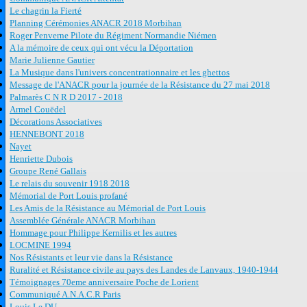
Le chagrin la Fierté
Planning Cérémonies ANACR 2018 Morbihan
Roger Penverne Pilote du Régiment Normandie Niémen
A la mémoire de ceux qui ont vécu la Déportation
Marie Julienne Gautier
La Musique dans l'univers concentrationnaire et les ghettos
Message de l'ANACR pour la journée de la Résistance du 27 mai 2018
Palmarès C N R D 2017 - 2018
Armel Couëdel
Décorations Associatives
HENNEBONT 2018
Nayet
Henriette Dubois
Groupe René Gallais
Le relais du souvenir 1918 2018
Mémorial de Port Louis profané
Les Amis de la Résistance au Mémorial de Port Louis
Assemblée Générale ANACR Morbihan
Hommage pour Philippe Kernilis et les autres
LOCMINE 1994
Nos Résistants et leur vie dans la Résistance
Ruralité et Résistance civile au pays des Landes de Lanvaux, 1940-1944
Témoignages 70eme anniversaire Poche de Lorient
Communiqué A.N.A.C.R Paris
Louis Le DU