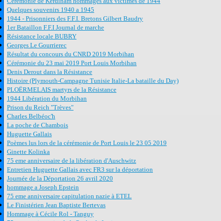
Cérémonie de Kerdinam hommages aux victimes de 1944
Quelques souvenirs 1940 a 1945
1944 - Prisonniers des F.F.I. Bretons Gilbert Baudry
1er Bataillon F.F.I Journal de marche
Résistance locale BUBRY
Georges Le Gourrierec
Résultat du concours du CNRD 2019 Morbihan
Cérémonie du 23 mai 2019 Port Louis Morbihan
Denis Derout dans la Résistance
Histoire (Plymouth-Campagne Tunisie Italie-La bataille du Day)
PLOËRMELAIS martyrs de la Résistance
1944 Libération du Morbihan
Prison du Reich "Trèves"
Charles Belbéoc'h
La poche de Chambois
Huguette Gallais
Poèmes lus lors de la cérémonie de Port Louis le 23 05 2019
Ginette Kolinka
75 eme anniversaire de la libération d'Auschwitz
Entretien Huguette Gallais avec FR3 sur la déportation
Journée de la Déportation 26 avril 2020
hommage a Joseph Epstein
75 eme anniversaire capitulation nazie à ETEL
Le Finistérien Jean Baptiste Bertevas
Hommage à Cécile Rol - Tanguy