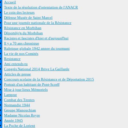
Accueil
Texte de la résolution d'orientation de l'ANACR
Le coin des lecteurs
Défense Musée de Saint Marcel
Pour une journée nationale de la Résistance
Résistance en Morbihan
Déporté(e)s du Morbihan
Racistes et fascistes d'hier et d'aujourd'hui
Il y a 70 ans chronique
Rubrique globale 1942 annee du tourmant
La vie de nos Comités
Resistance
Ami entends-tu
Congrès National 2014 Brive La Gaillarde
Articles de presse
Concours scolaire de la Résistance et de Déportation 2015
Portrait d'un habitant de Pont-Scorff
Mise à jour lieux Mémoriels
Lamprat
Combat des Trentes
Normandie 1944
Groupe Manouchian
Madame Nicolas Reyre
Année 1945
La Poche de Lorient