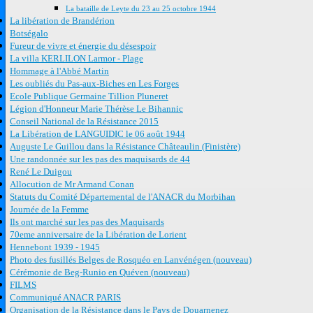
La bataille de Leyte du 23 au 25 octobre 1944
La libération de Brandérion
Botségalo
Fureur de vivre et énergie du désespoir
La villa KERLILON Larmor - Plage
Hommage à l'Abbé Martin
Les oubliés du Pas-aux-Biches en Les Forges
Ecole Publique Germaine Tillion Pluneret
Légion d'Honneur Marie Thérèse Le Bihannic
Conseil National de la Résistance 2015
La Libération de LANGUIDIC le 06 août 1944
Auguste Le Guillou dans la Résistance Châteaulin (Finistère)
Une randonnée sur les pas des maquisards de 44
René Le Duigou
Allocution de Mr Armand Conan
Statuts du Comité Départemental de l'ANACR du Morbihan
Journée de la Femme
Ils ont marché sur les pas des Maquisards
70eme anniversaire de la Libération de Lorient
Hennebont 1939 - 1945
Photo des fusillés Belges de Rosquéo en Lanvénégen (nouveau)
Cérémonie de Beg-Runio en Quéven (nouveau)
FILMS
Communiqué ANACR PARIS
Organisation de la Résistance dans le Pays de Douarnenez