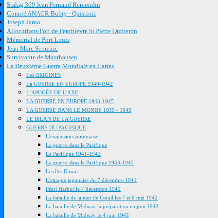
Stalag 369 Jean Fernand Remondin
Comité ANACR Bubry - Quistinic
Joseph Jarno
Allocutions Fort de Penthièvre St Pierre Quiberon
Mémorial de Port-Louis
Jean Marc Scourzic
Survivante de Mauthausen
La Deuxième Guerre Mondiale en Cartes
Les ORIGINES
La GUERRE EN EUROPE 1940-1942
L’APOGÉE DE L'AXE
LA GUERRE EN EUROPE 1943-1945
LA GUERRE DANS LE MONDE 1939 - 1945
LE BILAN DE LA GUERRE
GUERRE DU PACIFIQUE
L'expansion japonnaise
La guerre dans le Pacifique
Le Pacifique 1941-1942
La guerre dans le Pacifique 1943-1945
Les îles Hawaï
L'attaque japonaise du 7 décembre 1941
Pearl Harbor le 7 décembre 1941
La bataille de la mer de Corail les 7 et 8 mai 1942
La bataille de Midway la préparation en juin 1942
La bataille de Midway le 4 juin 1942