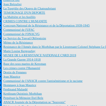
Jean Brézulier
La Tragédie des Otages de Chateaubriant
TEMOIGNAGE D'UN DEPORTE
La Maltière et les fusillés
CRIMES CONTRE L'HUMANITE
Concours National de la Résistance et de la Déportation 1939-1945
Communiqué de l'UFAC
Communiqué de l'ONACVG
Le Service du Travail Obligatoire
Mémo de la Résistance
Resistance de l'Armée dans le Morbihan par le Lieutenant Colonel Stéphane Le 
Marie Louise Kergourlay
MUSEE DE LA RESISTANCE NATIONALE CNRD 2019
La Grande Guerre 1914-1918
Base des sous marins de Keroman
Les crimes contre l'Humanité
Destin de Femmes
Jean Maurice
Communiqué de l'ANACR contre l'antisémitisme et le racisme
Hommage à Jean Maurice
Ferdinand Malardé
Kerdinam Quistinic Morbihan
Perpétuer la Mémoire Etel Belz
ANACR Journée de la Déportation se "Souvenir"