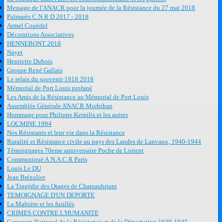
Message de l'ANACR pour la journée de la Résistance du 27 mai 2018
Palmarès C N R D 2017 - 2018
Armel Couëdel
Décorations Associatives
HENNEBONT 2018
Nayet
Henriette Dubois
Groupe René Gallais
Le relais du souvenir 1918 2018
Mémorial de Port Louis profané
Les Amis de la Résistance au Mémorial de Port Louis
Assemblée Générale ANACR Morbihan
Hommage pour Philippe Kernilis et les autres
LOCMINE 1994
Nos Résistants et leur vie dans la Résistance
Ruralité et Résistance civile au pays des Landes de Lanvaux, 1940-1944
Témoignages 70eme anniversaire Poche de Lorient
Communiqué A.N.A.C.R Paris
Louis Le DU
Jean Brézulier
La Tragédie des Otages de Chateaubriant
TEMOIGNAGE D'UN DEPORTE
La Maltière et les fusillés
CRIMES CONTRE L'HUMANITE
Concours National de la Résistance et de la Déportation 1939-1945