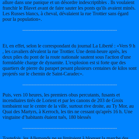
allure dans une panique et un désordre indescriptibles . Ils voulaient
franchir le Blavet avant de faire sauter les ponts qu'ils avaient minés.
Les Russes blancs, à cheval, dévalaient la rue Trottier sans égard
pour la population».
-------------------------------------------------------------
Et, en effet, selon le correspondant du journal La Liberté : «Vers 9 h
, les cavaliers dévalent la rue Trottier. Une demi-heure après, les
deux piles du pont de la route nationale sautent sous l'action d'une
formidable charge de dynamite. L'explosion est si forte que des
quartiers de pierre du parapet pesant plusieurs centaines de kilos sont
projetés sur le chemin de Saint-Caradec».
-------------------------------------------------------------
Puis, vers 10 heures, les premiers obus percutants, fusants et
incendiaires tirés de Lorient et par les canons de 203 de Groix
tombaient sur le centre de la ville, surtout rive droite, au Ty Mor, au
Quai des Martyrs, à Kerroch, les tirs ne cessant qu'après 16 h. Une
vingtaine d’habitants étaient tués, 180 blessés
-------------------------------------------------------------
Toutefois, les Allemands ne se limitaient à bloquer la marche des