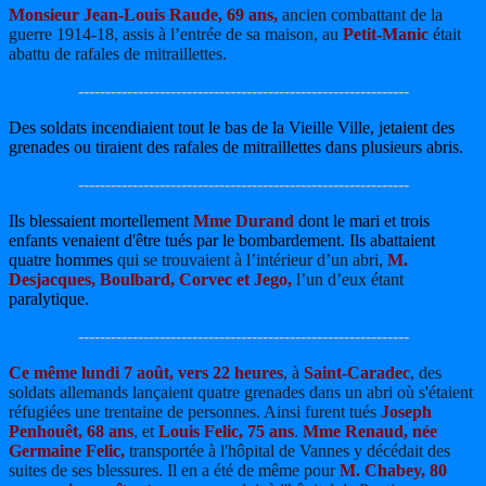
Monsieur Jean-Louis Raude, 69 ans,
ancien combattant de la
guerre 1914-18, assis à l’entrée de sa maison, au
Petit-Manic
était
abattu de rafales de mitraillettes.
-------------------------------------------------------------
Des soldats incendiaient tout le bas de la Vieille Ville, jetaient des
grenades ou tiraient des rafales de mitraillettes dans plusieurs abris.
-------------------------------------------------------------
Ils blessaient mortellement
Mme Durand
dont le mari et trois
enfants venaient d'être tués par le bombardement. Ils abattaient
quatre hommes
qui se trouvaient à l’intérieur d’un abri,
M.
Desjacques, Boulbard, Corvec et Jego,
l’un d’eux étant
paralytique.
-------------------------------------------------------------
Ce même lundi 7 août, vers 22 heures
, à
Saint-Caradec
, des
soldats allemands lançaient quatre grenades dans un abri où s'étaient
réfugiées une trentaine de personnes. Ainsi furent tués
Joseph
Penhouêt, 68 ans
, et
Louis Felic, 75 ans
.
Mme Renaud, née
Germaine Felic,
transportée à l'hôpital de Vannes y décédait des
suites de ses blessures. Il en a été de même pour
M. Chabey, 80