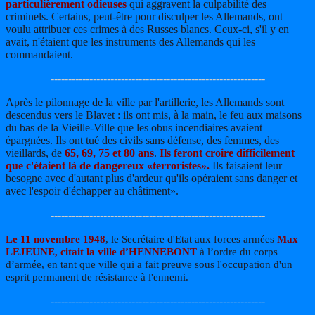
particulièrement odieuses
qui aggravent la culpabilité des
criminels. Certains, peut-être pour disculper les Allemands, ont
voulu attribuer ces crimes à des Russes blancs. Ceux-ci, s'il y en
avait, n'étaient que les instruments des Allemands qui les
commandaient.
-------------------------------------------------------------
Après le pilonnage de la ville par l'artillerie, les Allemands sont
descendus vers le Blavet : ils ont mis, à la main, le feu aux maisons
du bas de la Vieille-Ville que les obus incendiaires avaient
épargnées. Ils ont tué des civils sans défense, des femmes, des
vieillards, de
65, 69, 75 et 80 ans
.
Ils feront croire difficilement
que c'étaient là de dangereux «terroristes».
Ils faisaient leur
besogne avec d'autant plus d'ardeur qu'ils opéraient sans danger et
avec l'espoir d'échapper au châtiment».
-------------------------------------------------------------
Le 11 novembre 1948
, le Secrétaire d'Etat aux forces armées
Max
LEJEUNE, citait la ville d’HENNEBONT
à l’ordre du corps
d’armée, en tant que ville qui a fait preuve sous l'occupation d'un
esprit permanent de résistance à l'ennemi.
-------------------------------------------------------------