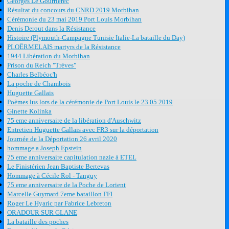
Georges Le Gourrierec
Résultat du concours du CNRD 2019 Morbihan
Cérémonie du 23 mai 2019 Port Louis Morbihan
Denis Derout dans la Résistance
Histoire (Plymouth-Campagne Tunisie Italie-La bataille du Day)
PLOËRMELAIS martyrs de la Résistance
1944 Libération du Morbihan
Prison du Reich "Trèves"
Charles Belbéoc'h
La poche de Chambois
Huguette Gallais
Poèmes lus lors de la cérémonie de Port Louis le 23 05 2019
Ginette Kolinka
75 eme anniversaire de la libération d'Auschwitz
Entretien Huguette Gallais avec FR3 sur la déportation
Journée de la Déportation 26 avril 2020
hommage a Joseph Epstein
75 eme anniversaire capitulation nazie à ETEL
Le Finistérien Jean Baptiste Bertevas
Hommage à Cécile Rol - Tanguy
75 eme anniversaire de la Poche de Lorient
Marcelle Guymard 7eme bataillon FFI
Roger Le Hyaric par Fabrice Lebreton
ORADOUR SUR GLANE
La bataille des poches