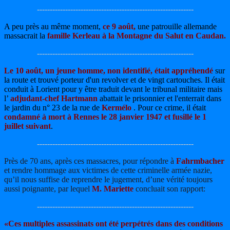
-------------------------------------------------------------
A peu près au même moment,
ce 9 août,
une patrouille allemande
massacrait la
famille Kerleau à la Montagne du Salut en Caudan.
-------------------------------------------------------------
Le 10 août, un jeune homme, non identifié, était appréhendé
sur
la route et trouvé porteur d'un revolver et de vingt cartouches. Il était
conduit à Lorient pour y être traduit devant le tribunal militaire mais
l’
adjudant-chef Hartmann
abattait le prisonnier et l'enterrait dans
le jardin du n° 23 de la rue de
Kermélo
. Pour ce crime, il était
condamné à mort à Rennes le 28 janvier 1947 et fusillé le 1
juillet suivant
.
-------------------------------------------------------------
Près de 70 ans, après ces massacres, pour répondre à
Fahrmbacher
et rendre hommage aux victimes de cette criminelle armée nazie,
qu’il nous suffise de reprendre le jugement, d’une vérité toujours
aussi poignante, par lequel
M. Mariette
concluait son rapport:
-------------------------------------------------------------
«Ces multiples assassinats ont été perpétrés dans des conditions