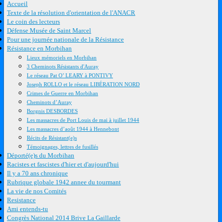
Accueil
Texte de la résolution d'orientation de l'ANACR
Le coin des lecteurs
Défense Musée de Saint Marcel
Pour une journée nationale de la Résistance
Résistance en Morbihan
Lieux mémoriels en Morbihan
3 Cheminots Résistants d'Auray
Le réseau Pat O’ LEARY à PONTIVY
Joseph ROLLO et le réseau LIBÉRATION NORD
Crimes de Guerre en Morbihan
Cheminots d’Auray
Borgnis DESBORDES
Les massacres de Port Louis de mai à juillet 1944
Les massacres d’août 1944 à Hennebont
Récits de Résistant(e)s
Témoignages, lettres de fusillés
Déporté(e)s du Morbihan
Racistes et fascistes d'hier et d'aujourd'hui
Il y a 70 ans chronique
Rubrique globale 1942 annee du tourmant
La vie de nos Comités
Resistance
Ami entends-tu
Congrès National 2014 Brive La Gaillarde