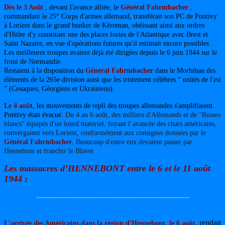
Dès le 3 Aoû
t , devant l'avance alliée, le
Général Fahrmbacher
,
commandant le 25° Corps d'armée allemand, transférait son PC de Pontivy
à Lorient
dans le grand bunker de Kéroman
, obéissant ainsi aux ordres
d'Hitler d'y constituer une des places fortes de l'Atlantique avec Brest et
Saint Nazaire, en vue d'opérations futures qu'il estimait encore possibles .
Les meilleures troupes avaient déjà été dirigées depuis le 6 juin 1944 sur le
front de Normandie.
Restaient à la disposition du
Général Fahrmbacher
dans le Morbihan des
éléments
de
la 265e division ainsi que les tristement célèbres “ unités de l'est
” (Cosaques, Géorgiens et Ukrainiens).
Le 4 août
, les mouvements de repli des troupes allemandes s'amplifiaient.
Pontivy était évacué.
Du 4 au 6 août, des milliers d'Allemands et de “Russes
blancs” équipés d'un lourd matériel, fuyant l’avancée des chars américains,
convergaient vers Lorient, conformément aux consignes données par le
Général Fahrmbacher
. Beaucoup d'entre eux devaient passer par
Hennebont et franchir le Blavet .
Les massacres d’HENNEBONT entre le 6 et le 11 août
1944 :
-------------------------------------------------------------
rendait
L'arrivée des Américains dans la région d'Hennebont, le 6 août,