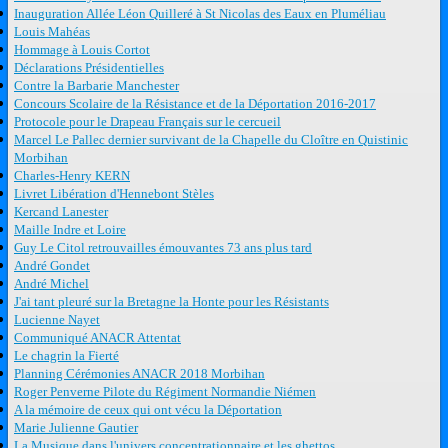
Inauguration Allée Léon Quilleré à St Nicolas des Eaux en Pluméliau
Louis Mahéas
Hommage à Louis Cortot
Déclarations Présidentielles
Contre la Barbarie Manchester
Concours Scolaire de la Résistance et de la Déportation 2016-2017
Protocole pour le Drapeau Français sur le cercueil
Marcel Le Pallec dernier survivant de la Chapelle du Cloître en Quistinic
Morbihan
Charles-Henry KERN
Livret Libération d'Hennebont Stèles
Kercand Lanester
Maille Indre et Loire
Guy Le Citol retrouvailles émouvantes 73 ans plus tard
André Gondet
André Michel
J'ai tant pleuré sur la Bretagne la Honte pour les Résistants
Lucienne Nayet
Communiqué ANACR Attentat
Le chagrin la Fierté
Planning Cérémonies ANACR 2018 Morbihan
Roger Penverne Pilote du Régiment Normandie Niémen
A la mémoire de ceux qui ont vécu la Déportation
Marie Julienne Gautier
La Musique dans l'univers concentrationnaire et les ghettos