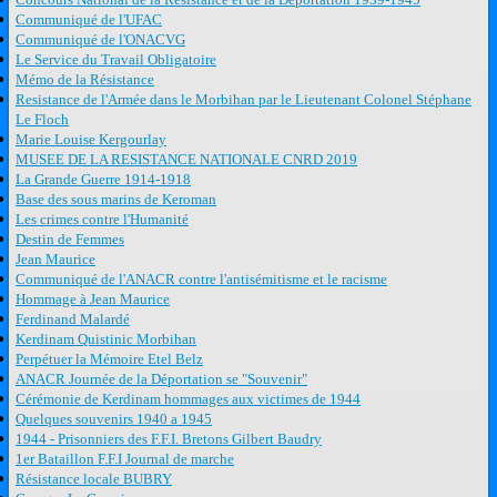
Communiqué de l'UFAC
Communiqué de l'ONACVG
Le Service du Travail Obligatoire
Mémo de la Résistance
Resistance de l'Armée dans le Morbihan par le Lieutenant Colonel Stéphane
Le Floch
Marie Louise Kergourlay
MUSEE DE LA RESISTANCE NATIONALE CNRD 2019
La Grande Guerre 1914-1918
Base des sous marins de Keroman
Les crimes contre l'Humanité
Destin de Femmes
Jean Maurice
Communiqué de l'ANACR contre l'antisémitisme et le racisme
Hommage à Jean Maurice
Ferdinand Malardé
Kerdinam Quistinic Morbihan
Perpétuer la Mémoire Etel Belz
ANACR Journée de la Déportation se "Souvenir"
Cérémonie de Kerdinam hommages aux victimes de 1944
Quelques souvenirs 1940 a 1945
1944 - Prisonniers des F.F.I. Bretons Gilbert Baudry
1er Bataillon F.F.I Journal de marche
Résistance locale BUBRY