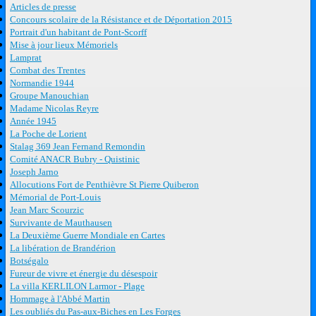
Articles de presse
Concours scolaire de la Résistance et de Déportation 2015
Portrait d'un habitant de Pont-Scorff
Mise à jour lieux Mémoriels
Lamprat
Combat des Trentes
Normandie 1944
Groupe Manouchian
Madame Nicolas Reyre
Année 1945
La Poche de Lorient
Stalag 369 Jean Fernand Remondin
Comité ANACR Bubry - Quistinic
Joseph Jarno
Allocutions Fort de Penthièvre St Pierre Quiberon
Mémorial de Port-Louis
Jean Marc Scourzic
Survivante de Mauthausen
La Deuxième Guerre Mondiale en Cartes
La libération de Brandérion
Botségalo
Fureur de vivre et énergie du désespoir
La villa KERLILON Larmor - Plage
Hommage à l'Abbé Martin
Les oubliés du Pas-aux-Biches en Les Forges