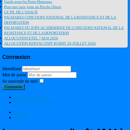
Guide pour les Porte-Drapeaux
Pour une paix juste au Proche Orient
LE FIL DE L'ANACR
PALMARES CONCOURS NATIONAL DE LA RESISTANCE ET DE LA
DEPORTATION
PALMARES DU JURY ACADEMIQUE DU CONCOURS NATIONAL DE LA
RESISTANCE ET DE LA DEPORTATION
ALLOCUTION ETEL 7 MAI 2026
ALLOCUTION KERYACUNFF BUBRY 26 JUILLET 2026
Connexion
Identifiant
Mot de passe
Se souvenir de moi
Connexion
Identifiant oublié ?
Mot de passe oublié ?
Imprimer
E-mail