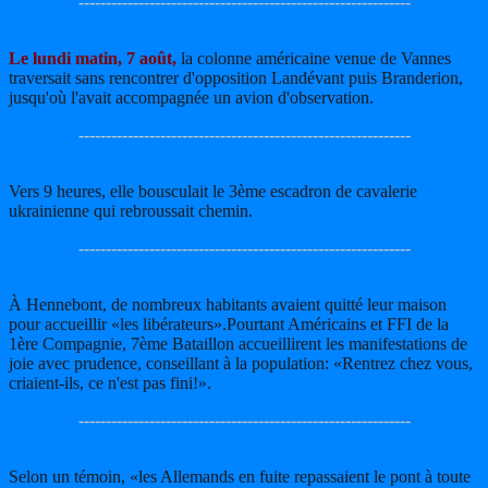
-------------------------------------------------------------
Le lundi matin, 7 août,
la colonne américaine venue de Vannes
traversait sans rencontrer d'opposition Landévant puis Branderion,
jusqu'où l'avait accompagnée un avion d'observation.
-------------------------------------------------------------
Vers 9 heures, elle bousculait le 3ème escadron de cavalerie
ukrainienne qui rebroussait chemin.
-------------------------------------------------------------
À Hennebont, de nombreux habitants avaient quitté leur maison
pour accueillir «les libérateurs».Pourtant Américains et FFI de la
1ère Compagnie, 7ème Bataillon accueillirent les manifestations de
joie avec prudence, conseillant à la population: «Rentrez chez vous,
criaient-ils, ce n'est pas fini!».
-------------------------------------------------------------
Selon un témoin, «les Allemands en fuite repassaient le pont à toute