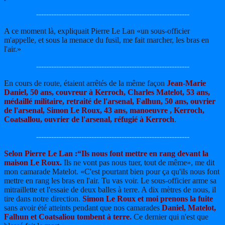
-------------------------------------------------------------
A ce moment là, expliquait Pierre Le Lan «un sous-officier
m'appelle, et sous la menace du fusil, me fait marcher, les bras en
l'air.»
-------------------------------------------------------------
En cours de route, étaient arrêtés de la même façon
Jean-Marie
Daniel, 50 ans, couvreur à Kerroch, Charles Matelot, 53 ans,
médaillé militaire, retraité de l'arsenal, Falhun, 50 ans, ouvrier
de l'arsenal, Simon Le Roux, 43 ans, manoeuvre , Kerroch,
Coatsallou, ouvrier de l'arsenal, réfugié à Kerroch
.
-------------------------------------------------------------
Selon Pierre Le Lan :“Ils nous font mettre en rang devant la
maison Le Roux.
Ils ne vont pas nous tuer, tout de même», me dit
mon camarade Matelot. «C'est pourtant bien pour ça qu'ils nous font
mettre en rang les bras en l'air. Tu vas voir. Le sous-officier arme sa
mitraillette et l'essaie de deux balles à terre. A dix mètres de nous, il
tire dans notre direction.
Simon Le Roux et moi prenons la fuite
sans avoir été atteints pendant que nos camarades
Daniel, Matelot,
Falhun et Coatsaliou tombent à terre.
Ce dernier qui n'est que