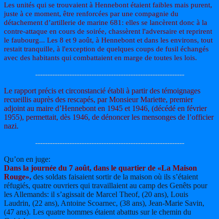
Les unités qui se trouvaient à Hennebont étaient faibles mais purent,
juste à ce moment, être renforcées par une compagnie du
détachement d’artillerie de marine 681: elles se lancèrent donc à la
contre-attaque en cours de soirée, chassèrent l'adversaire et reprirent
le faubourg... Les 8 et 9 août, à Hennebont et dans les environs, tout
restait tranquille, à l'exception de quelques coups de fusil échangés
avec des habitants qui combattaient en marge de toutes les lois.
-------------------------------------------------------------
Le rapport précis et circonstancié établi à partir des témoignages
recueillis auprès des rescapés, par Monsieur Mariette, premier
adjoint au maire d’Hennebont en 1945 et 1946, (décédé en février
1955), permettait, dès 1946, de dénoncer les mensonges de l’officier
nazi.
-------------------------------------------------------------
Qu’on en juge:
Dans la journée du 7 août, dans le quartier de «La Maison
Rouge»,
des soldats faisaient sortir de la maison où ils s’étaient
réfugiés, quatre ouvriers qui travaillaient au camp des Genêts pour
les Allemands: il s’agissait de Marcel Theof, (20 ans), Louis
Laudrin, (22 ans), Antoine Scoarnec, (38 ans), Jean-Marie Savin,
(47 ans). Les quatre hommes étaient abattus sur le chemin du