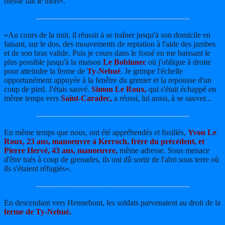
blessé fait le mort».
-------------------------------------------------------------
«Au cours de la nuit, il réussit à se traîner jusqu'à son domicile en
faisant, sur le dos, des mouvements de reptation à l'aide des jambes
et de son bras valide. Puis je cours dans le fossé en me baissant le
plus possible jusqu'à la maison
Le Bobinnec
où j'oblique à droite
pour atteindre la ferme de
Ty-Nehué
. Je grimpe l'échelle
opportunément appuyée à la fenêtre du grenier et la repousse d'un
coup de pied. J'étais sauvé.
Simon Le Roux,
qui s'était échappé en
même temps vers
Saint-Caradec,
a réussi, lui aussi, à se sauver...
-------------------------------------------------------------
En même temps que nous, ont été appréhendés et fusillés,
Yvon Le
Roux, 23 ans, manoeuvre à Kerroch, frère du précédent, et
Pierre Hervé, 43 ans, manoeuvre,
même adresse. Sous menace
d'être tués à coup de grenades, ils ont dû sortir de l'abri sous terre où
ils s'étaient réfugiés».
-------------------------------------------------------------
En descendant vers Hennebont, les soldats parvenaient au droit de la
ferme de Ty-Nehué.