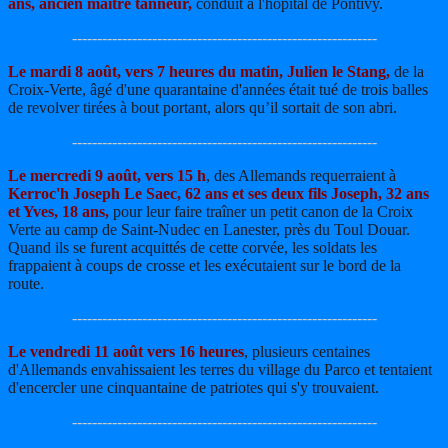
ans, ancien maître tanneur,
conduit à l'hôpital de Pontivy.
-------------------------------------------------------------
Le mardi 8 août, vers 7 heures du matin, Julien le Stang,
de la
Croix-Verte, âgé d'une quarantaine d'années était tué de trois balles
de revolver tirées à bout portant, alors qu’il sortait de son abri.
-------------------------------------------------------------
Le mercredi 9 août, vers 15 h
, des Allemands requerraient à
Kerroc'h Joseph Le Saec, 62 ans et ses deux fils Joseph, 32 ans
et Yves, 18 ans,
pour leur faire traîner un petit canon de la Croix
Verte au camp de Saint-Nudec en Lanester, près du Toul Douar.
Quand ils se furent acquittés de cette corvée, les soldats les
frappaient à coups de crosse et les exécutaient sur le bord de la
route.
-------------------------------------------------------------
Le vendredi 11 août vers 16 heures
, plusieurs centaines
d'Allemands envahissaient les terres du village du Parco et tentaient
d'encercler une cinquantaine de patriotes qui s'y trouvaient.
-------------------------------------------------------------