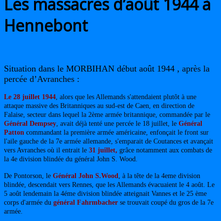
Les massacres d’août 1944 à
Hennebont
Situation dans le MORBIHAN début août 1944 ,
après la
percée d’Avranches
:
Le 28 juillet 1944
, alors que les Allemands s'attendaient plutôt à une
attaque massive des Britanniques au sud-est
de
Caen, en direction de
Falaise, secteur dans lequel la 2ème armée britannique, commandée par le
Général Dempsey
, avait déjà tenté une percée le 18 juillet, le
Général
Patton
commandant la première armée américaine, enfonçait le front sur
l'aile gauche de la 7
e
armée allemande, s'emparait de Coutances et avançait
vers Avranches où il entrait le
31 juillet,
grâce notamment aux combats de
la 4e
division blindée du général John S. Wood
.
De Pontorson, le
Général John S.Wood
, à la tête de la
4e
me division
blindée, descendait vers Rennes, que les Allemands évacuaient le 4 août. Le
5 août lendemain la 4éme division blindée atteignait Vannes et le 25 ème
corps d'armée du
général Fahrmbacher
se trouvait coupé du gros de la 7e
armée.