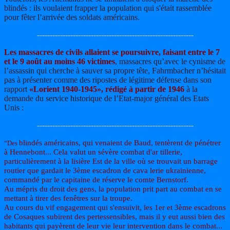
blindés : ils voulaient frapper la population qui s'était rassemblée
pour fêter l’arrivée des soldats américains.
-------------------------------------------------------------
Les massacres de civils allaient se poursuivre, faisant entre le 7
et le 9 août au moins 46 victimes
, massacres qu’avec le cynisme de
l’assassin qui cherche à sauver sa propre tête, Fahrmbacher n’hésitait
pas à présenter comme des ripostes de légitime défense dans son
rapport
«Lorient 1940-1945», rédigé à partir de 1946
à la
demande du service historique de l’Etat-major général des Etats
Unis :
-------------------------------------------------------------
blindés américains, qui venaient de Baud, tentèrent de pénétrer
“Des
à Hennebont... Cela valut un sévère combat d'ar tillerie,
particulièrement à la lisière Est de la ville où se trouvait un barrage
routier que gardait le 3ème escadron de cava lerie ukrainienne,
commandé par le capitaine de réserve le comte Bernstorf.
Au mépris du droit des gens, la population prit part au combat en se
mettant à tirer des fenêtres sur la troupe.
Au cours du vif engagement qui s'ensuivit, les 1er et 3ème escadrons
de Cosaques subirent des pertes
sensibles, mais il y eut aussi bien des
habitants qui payèrent de leur vie leur intervention dans le combat...