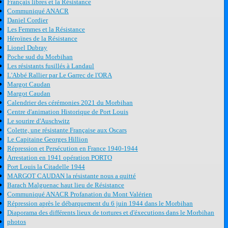
Français libres et la Résistance
Communiqué ANACR
Daniel Cordier
Les Femmes et la Résistance
Héroïnes de la Résistance
Lionel Dubray
Poche sud du Morbihan
Les résistants fusillés à Landaul
L'Abbé Rallier par Le Garrec de l'ORA
Margot Caudan
Margot Caudan
Calendrier des cérémonies 2021 du Morbihan
Centre d'animation Historique de Port Louis
Le sourire d'Auschwitz
Colette, une résistante Française aux Oscars
Le Capitaine Georges Hillion
Répression et Persécution en France 1940-1944
Arrestation en 1941 opération PORTO
Port Louis la Citadelle 1944
MARGOT CAUDAN la résistante nous a quitté
Barach Malguenac haut lieu de Résistance
Communiqué ANACR Profanation du Mont Valérien
Répression après le débarquement du 6 juin 1944 dans le Morbihan
Diaporama des différents lieux de tortures et d'éxecutions dans le Morbihan
photos