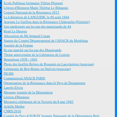
Ecole Publique Germaine Tillion Pluneret
Légion d'Honneur Marie Thérèse Le Bihannic
Conseil National de la Résistance 2015
La Libération de LANGUIDIC le 06 août 1944
Auguste Le Guillou dans la Résistance Châteaulin (Finistère)
Une randonnée sur les pas des maquisards de 44
René Le Duigou
Allocution de Mr Armand Conan
Statuts du Comité Départemental de l'ANACR du Morbihan
Journée de la Femme
Ils ont marché sur les pas des Maquisards
70eme anniversaire de la Libération de Lorient
Hennebont 1939 - 1945
Photo des fusillés Belges de Rosquéo en Lanvénégen (nouveau)
Cérémonie de Beg-Runio en Quéven (nouveau)
FILMS
Communiqué ANACR PARIS
Organisation de la Résistance dans le Pays de Douarnenez
Langlo Elven
Message journée de la Déportation
Légion d'Honneur
Messages cérémonie de la Victoire du 8 mai 1945
Achille Muller
CNRD 2016
Comité du Pays d'AURAY Journée Nationale de la Déportation Belz