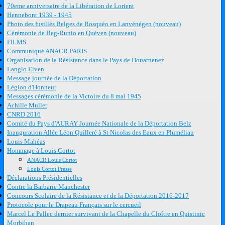
70eme anniversaire de la Libération de Lorient
Hennebont 1939 - 1945
Photo des fusillés Belges de Rosquéo en Lanvénégen (nouveau)
Cérémonie de Beg-Runio en Quéven (nouveau)
FILMS
Communiqué ANACR PARIS
Organisation de la Résistance dans le Pays de Douarnenez
Langlo Elven
Message journée de la Déportation
Légion d'Honneur
Messages cérémonie de la Victoire du 8 mai 1945
Achille Muller
CNRD 2016
Comité du Pays d'AURAY Journée Nationale de la Déportation Belz
Inauguration Allée Léon Quilleré à St Nicolas des Eaux en Pluméliau
Louis Mahéas
Hommage à Louis Cortot
ANACR Louis Cortot
Louis Cortot Presse
Déclarations Présidentielles
Contre la Barbarie Manchester
Concours Scolaire de la Résistance et de la Déportation 2016-2017
Protocole pour le Drapeau Français sur le cercueil
Marcel Le Pallec dernier survivant de la Chapelle du Cloître en Quistinic
Morbihan