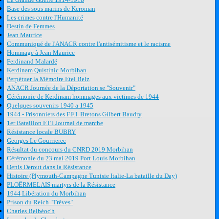
Base des sous marins de Keroman
Les crimes contre l'Humanité
Destin de Femmes
Jean Maurice
Communiqué de l'ANACR contre l'antisémitisme et le racisme
Hommage à Jean Maurice
Ferdinand Malardé
Kerdinam Quistinic Morbihan
Perpétuer la Mémoire Etel Belz
ANACR Journée de la Déportation se "Souvenir"
Cérémonie de Kerdinam hommages aux victimes de 1944
Quelques souvenirs 1940 a 1945
1944 - Prisonniers des F.F.I. Bretons Gilbert Baudry
1er Bataillon F.F.I Journal de marche
Résistance locale BUBRY
Georges Le Gourrierec
Résultat du concours du CNRD 2019 Morbihan
Cérémonie du 23 mai 2019 Port Louis Morbihan
Denis Derout dans la Résistance
Histoire (Plymouth-Campagne Tunisie Italie-La bataille du Day)
PLOËRMELAIS martyrs de la Résistance
1944 Libération du Morbihan
Prison du Reich "Trèves"
Charles Belbéoc'h