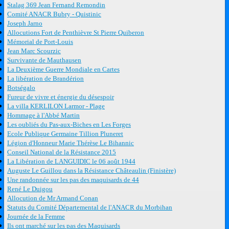
Stalag 369 Jean Fernand Remondin
Comité ANACR Bubry - Quistinic
Joseph Jarno
Allocutions Fort de Penthièvre St Pierre Quiberon
Mémorial de Port-Louis
Jean Marc Scourzic
Survivante de Mauthausen
La Deuxième Guerre Mondiale en Cartes
La libération de Brandérion
Botségalo
Fureur de vivre et énergie du désespoir
La villa KERLILON Larmor - Plage
Hommage à l'Abbé Martin
Les oubliés du Pas-aux-Biches en Les Forges
Ecole Publique Germaine Tillion Pluneret
Légion d'Honneur Marie Thérèse Le Bihannic
Conseil National de la Résistance 2015
La Libération de LANGUIDIC le 06 août 1944
Auguste Le Guillou dans la Résistance Châteaulin (Finistère)
Une randonnée sur les pas des maquisards de 44
René Le Duigou
Allocution de Mr Armand Conan
Statuts du Comité Départemental de l'ANACR du Morbihan
Journée de la Femme
Ils ont marché sur les pas des Maquisards