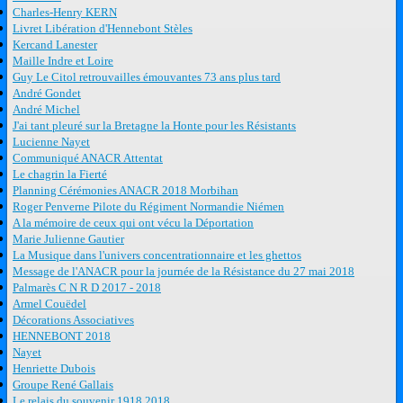
Charles-Henry KERN
Livret Libération d'Hennebont Stèles
Kercand Lanester
Maille Indre et Loire
Guy Le Citol retrouvailles émouvantes 73 ans plus tard
André Gondet
André Michel
J'ai tant pleuré sur la Bretagne la Honte pour les Résistants
Lucienne Nayet
Communiqué ANACR Attentat
Le chagrin la Fierté
Planning Cérémonies ANACR 2018 Morbihan
Roger Penverne Pilote du Régiment Normandie Niémen
A la mémoire de ceux qui ont vécu la Déportation
Marie Julienne Gautier
La Musique dans l'univers concentrationnaire et les ghettos
Message de l'ANACR pour la journée de la Résistance du 27 mai 2018
Palmarès C N R D 2017 - 2018
Armel Couëdel
Décorations Associatives
HENNEBONT 2018
Nayet
Henriette Dubois
Groupe René Gallais
Le relais du souvenir 1918 2018