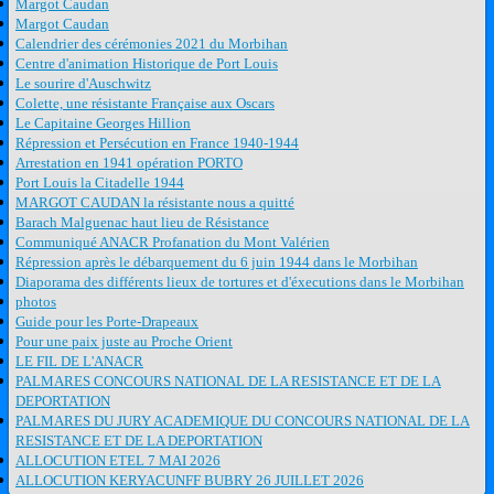
Margot Caudan
Margot Caudan
Calendrier des cérémonies 2021 du Morbihan
Centre d'animation Historique de Port Louis
Le sourire d'Auschwitz
Colette, une résistante Française aux Oscars
Le Capitaine Georges Hillion
Répression et Persécution en France 1940-1944
Arrestation en 1941 opération PORTO
Port Louis la Citadelle 1944
MARGOT CAUDAN la résistante nous a quitté
Barach Malguenac haut lieu de Résistance
Communiqué ANACR Profanation du Mont Valérien
Répression après le débarquement du 6 juin 1944 dans le Morbihan
Diaporama des différents lieux de tortures et d'éxecutions dans le Morbihan
photos
Guide pour les Porte-Drapeaux
Pour une paix juste au Proche Orient
LE FIL DE L'ANACR
PALMARES CONCOURS NATIONAL DE LA RESISTANCE ET DE LA
DEPORTATION
PALMARES DU JURY ACADEMIQUE DU CONCOURS NATIONAL DE LA
RESISTANCE ET DE LA DEPORTATION
ALLOCUTION ETEL 7 MAI 2026
ALLOCUTION KERYACUNFF BUBRY 26 JUILLET 2026