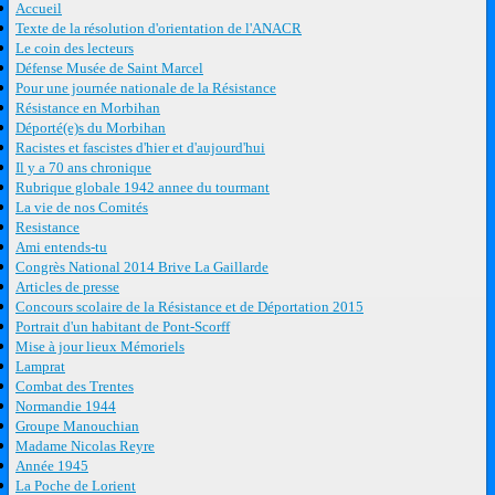
Accueil
Texte de la résolution d'orientation de l'ANACR
Le coin des lecteurs
Défense Musée de Saint Marcel
Pour une journée nationale de la Résistance
Résistance en Morbihan
Déporté(e)s du Morbihan
Racistes et fascistes d'hier et d'aujourd'hui
Il y a 70 ans chronique
Rubrique globale 1942 annee du tourmant
La vie de nos Comités
Resistance
Ami entends-tu
Congrès National 2014 Brive La Gaillarde
Articles de presse
Concours scolaire de la Résistance et de Déportation 2015
Portrait d'un habitant de Pont-Scorff
Mise à jour lieux Mémoriels
Lamprat
Combat des Trentes
Normandie 1944
Groupe Manouchian
Madame Nicolas Reyre
Année 1945
La Poche de Lorient