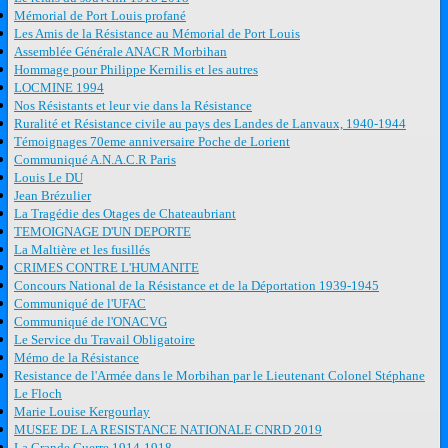
Mémorial de Port Louis profané
Les Amis de la Résistance au Mémorial de Port Louis
Assemblée Générale ANACR Morbihan
Hommage pour Philippe Kernilis et les autres
LOCMINE 1994
Nos Résistants et leur vie dans la Résistance
Ruralité et Résistance civile au pays des Landes de Lanvaux, 1940-1944
Témoignages 70eme anniversaire Poche de Lorient
Communiqué A.N.A.C.R Paris
Louis Le DU
Jean Brézulier
La Tragédie des Otages de Chateaubriant
TEMOIGNAGE D'UN DEPORTE
La Maltière et les fusillés
CRIMES CONTRE L'HUMANITE
Concours National de la Résistance et de la Déportation 1939-1945
Communiqué de l'UFAC
Communiqué de l'ONACVG
Le Service du Travail Obligatoire
Mémo de la Résistance
Resistance de l'Armée dans le Morbihan par le Lieutenant Colonel Stéphane
Le Floch
Marie Louise Kergourlay
MUSEE DE LA RESISTANCE NATIONALE CNRD 2019
La Grande Guerre 1914-1918