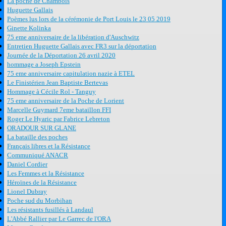
La poche de Chambois
Huguette Gallais
Poèmes lus lors de la cérémonie de Port Louis le 23 05 2019
Ginette Kolinka
75 eme anniversaire de la libération d'Auschwitz
Entretien Huguette Gallais avec FR3 sur la déportation
Journée de la Déportation 26 avril 2020
hommage a Joseph Epstein
75 eme anniversaire capitulation nazie à ETEL
Le Finistérien Jean Baptiste Bertevas
Hommage à Cécile Rol - Tanguy
75 eme anniversaire de la Poche de Lorient
Marcelle Guymard 7eme bataillon FFI
Roger Le Hyaric par Fabrice Lebreton
ORADOUR SUR GLANE
La bataille des poches
Français libres et la Résistance
Communiqué ANACR
Daniel Cordier
Les Femmes et la Résistance
Héroïnes de la Résistance
Lionel Dubray
Poche sud du Morbihan
Les résistants fusillés à Landaul
L'Abbé Rallier par Le Garrec de l'ORA