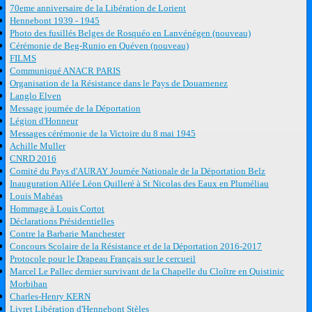
70eme anniversaire de la Libération de Lorient
Hennebont 1939 - 1945
Photo des fusillés Belges de Rosquéo en Lanvénégen (nouveau)
Cérémonie de Beg-Runio en Quéven (nouveau)
FILMS
Communiqué ANACR PARIS
Organisation de la Résistance dans le Pays de Douarnenez
Langlo Elven
Message journée de la Déportation
Légion d'Honneur
Messages cérémonie de la Victoire du 8 mai 1945
Achille Muller
CNRD 2016
Comité du Pays d'AURAY Journée Nationale de la Déportation Belz
Inauguration Allée Léon Quilleré à St Nicolas des Eaux en Pluméliau
Louis Mahéas
Hommage à Louis Cortot
Déclarations Présidentielles
Contre la Barbarie Manchester
Concours Scolaire de la Résistance et de la Déportation 2016-2017
Protocole pour le Drapeau Français sur le cercueil
Marcel Le Pallec dernier survivant de la Chapelle du Cloître en Quistinic
Morbihan
Charles-Henry KERN
Livret Libération d'Hennebont Stèles