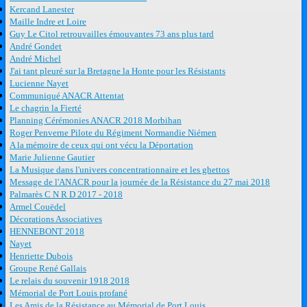
Kercand Lanester
Maille Indre et Loire
Guy Le Citol retrouvailles émouvantes 73 ans plus tard
André Gondet
André Michel
J'ai tant pleuré sur la Bretagne la Honte pour les Résistants
Lucienne Nayet
Communiqué ANACR Attentat
Le chagrin la Fierté
Planning Cérémonies ANACR 2018 Morbihan
Roger Penverne Pilote du Régiment Normandie Niémen
A la mémoire de ceux qui ont vécu la Déportation
Marie Julienne Gautier
La Musique dans l'univers concentrationnaire et les ghettos
Message de l'ANACR pour la journée de la Résistance du 27 mai 2018
Palmarès C N R D 2017 - 2018
Armel Couëdel
Décorations Associatives
HENNEBONT 2018
Nayet
Henriette Dubois
Groupe René Gallais
Le relais du souvenir 1918 2018
Mémorial de Port Louis profané
Les Amis de la Résistance au Mémorial de Port Louis