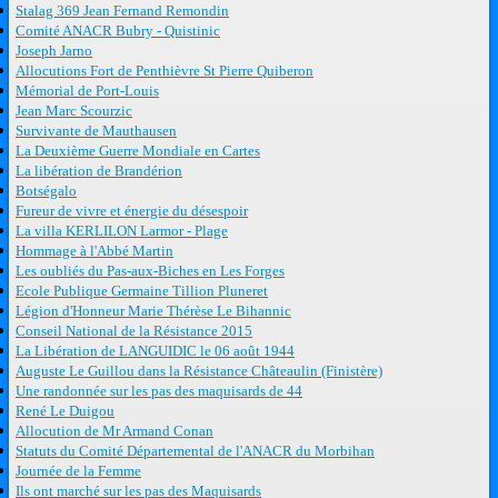
Stalag 369 Jean Fernand Remondin
Comité ANACR Bubry - Quistinic
Joseph Jarno
Allocutions Fort de Penthièvre St Pierre Quiberon
Mémorial de Port-Louis
Jean Marc Scourzic
Survivante de Mauthausen
La Deuxième Guerre Mondiale en Cartes
La libération de Brandérion
Botségalo
Fureur de vivre et énergie du désespoir
La villa KERLILON Larmor - Plage
Hommage à l'Abbé Martin
Les oubliés du Pas-aux-Biches en Les Forges
Ecole Publique Germaine Tillion Pluneret
Légion d'Honneur Marie Thérèse Le Bihannic
Conseil National de la Résistance 2015
La Libération de LANGUIDIC le 06 août 1944
Auguste Le Guillou dans la Résistance Châteaulin (Finistère)
Une randonnée sur les pas des maquisards de 44
René Le Duigou
Allocution de Mr Armand Conan
Statuts du Comité Départemental de l'ANACR du Morbihan
Journée de la Femme
Ils ont marché sur les pas des Maquisards