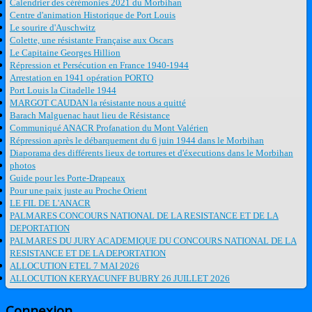
Calendrier des cérémonies 2021 du Morbihan
Centre d'animation Historique de Port Louis
Le sourire d'Auschwitz
Colette, une résistante Française aux Oscars
Le Capitaine Georges Hillion
Répression et Persécution en France 1940-1944
Arrestation en 1941 opération PORTO
Port Louis la Citadelle 1944
MARGOT CAUDAN la résistante nous a quitté
Barach Malguenac haut lieu de Résistance
Communiqué ANACR Profanation du Mont Valérien
Répression après le débarquement du 6 juin 1944 dans le Morbihan
Diaporama des différents lieux de tortures et d'éxecutions dans le Morbihan
photos
Guide pour les Porte-Drapeaux
Pour une paix juste au Proche Orient
LE FIL DE L'ANACR
PALMARES CONCOURS NATIONAL DE LA RESISTANCE ET DE LA
DEPORTATION
PALMARES DU JURY ACADEMIQUE DU CONCOURS NATIONAL DE LA
RESISTANCE ET DE LA DEPORTATION
ALLOCUTION ETEL 7 MAI 2026
ALLOCUTION KERYACUNFF BUBRY 26 JUILLET 2026
Connexion