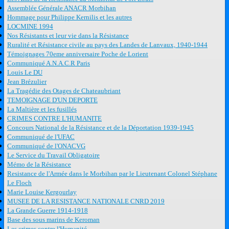
Assemblée Générale ANACR Morbihan
Hommage pour Philippe Kernilis et les autres
LOCMINE 1994
Nos Résistants et leur vie dans la Résistance
Ruralité et Résistance civile au pays des Landes de Lanvaux, 1940-1944
Témoignages 70eme anniversaire Poche de Lorient
Communiqué A.N.A.C.R Paris
Louis Le DU
Jean Brézulier
La Tragédie des Otages de Chateaubriant
TEMOIGNAGE D'UN DEPORTE
La Maltière et les fusillés
CRIMES CONTRE L'HUMANITE
Concours National de la Résistance et de la Déportation 1939-1945
Communiqué de l'UFAC
Communiqué de l'ONACVG
Le Service du Travail Obligatoire
Mémo de la Résistance
Resistance de l'Armée dans le Morbihan par le Lieutenant Colonel Stéphane
Le Floch
Marie Louise Kergourlay
MUSEE DE LA RESISTANCE NATIONALE CNRD 2019
La Grande Guerre 1914-1918
Base des sous marins de Keroman
Les crimes contre l'Humanité