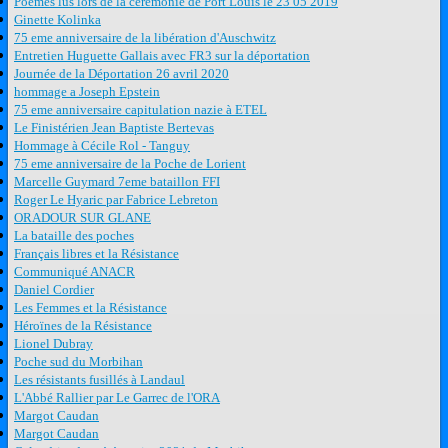
Poèmes lus lors de la cérémonie de Port Louis le 23 05 2019
Ginette Kolinka
75 eme anniversaire de la libération d'Auschwitz
Entretien Huguette Gallais avec FR3 sur la déportation
Journée de la Déportation 26 avril 2020
hommage a Joseph Epstein
75 eme anniversaire capitulation nazie à ETEL
Le Finistérien Jean Baptiste Bertevas
Hommage à Cécile Rol - Tanguy
75 eme anniversaire de la Poche de Lorient
Marcelle Guymard 7eme bataillon FFI
Roger Le Hyaric par Fabrice Lebreton
ORADOUR SUR GLANE
La bataille des poches
Français libres et la Résistance
Communiqué ANACR
Daniel Cordier
Les Femmes et la Résistance
Héroïnes de la Résistance
Lionel Dubray
Poche sud du Morbihan
Les résistants fusillés à Landaul
L'Abbé Rallier par Le Garrec de l'ORA
Margot Caudan
Margot Caudan