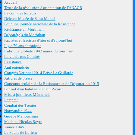
Accueil
Texte de la résolution d'orientation de l'ANACR
Le coin des lecteurs
Défense Musée de Saint Marcel
Pour une journée nationale de la Résistance
Résistance en Morbihan
Déporté(e)s du Morbihan
Racistes et fascistes d'hier et d'aujourd'hui
Il y a 70 ans chronique
Rubrique globale 1942 annee du tourmant
La vie de nos Comités
Resistance
Ami entends-tu
Congrès National 2014 Brive La Gaillarde
Articles de presse
Concours scolaire de la Résistance et de Déportation 2015
Portrait d'un habitant de Pont-Scorff
Mise à jour lieux Mémoriels
Lamprat
Combat des Trentes
Normandie 1944
Groupe Manouchian
Madame Nicolas Reyre
Année 1945
La Poche de Lorient