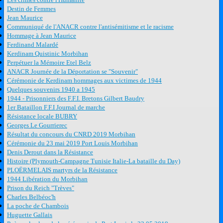
Destin de Femmes
Jean Maurice
Communiqué de l'ANACR contre l'antisémitisme et le racisme
Hommage à Jean Maurice
Ferdinand Malardé
Kerdinam Quistinic Morbihan
Perpétuer la Mémoire Etel Belz
ANACR Journée de la Déportation se "Souvenir"
Cérémonie de Kerdinam hommages aux victimes de 1944
Quelques souvenirs 1940 a 1945
1944 - Prisonniers des F.F.I. Bretons Gilbert Baudry
1er Bataillon F.F.I Journal de marche
Résistance locale BUBRY
Georges Le Gourrierec
Résultat du concours du CNRD 2019 Morbihan
Cérémonie du 23 mai 2019 Port Louis Morbihan
Denis Derout dans la Résistance
Histoire (Plymouth-Campagne Tunisie Italie-La bataille du Day)
PLOËRMELAIS martyrs de la Résistance
1944 Libération du Morbihan
Prison du Reich "Trèves"
Charles Belbéoc'h
La poche de Chambois
Huguette Gallais