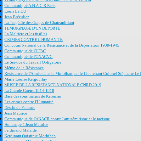
Communiqué A.N.A.C.R Paris
Louis Le DU
Jean Brézulier
La Tragédie des Otages de Chateaubriant
TEMOIGNAGE D'UN DEPORTE
La Maltière et les fusillés
CRIMES CONTRE L'HUMANITE
Concours National de la Résistance et de la Déportation 1939-1945
Communiqué de l'UFAC
Communiqué de l'ONACVG
Le Service du Travail Obligatoire
Mémo de la Résistance
Resistance de l'Armée dans le Morbihan par le Lieutenant Colonel Stéphane Le 
Marie Louise Kergourlay
MUSEE DE LA RESISTANCE NATIONALE CNRD 2019
La Grande Guerre 1914-1918
Base des sous marins de Keroman
Les crimes contre l'Humanité
Destin de Femmes
Jean Maurice
Communiqué de l'ANACR contre l'antisémitisme et le racisme
Hommage à Jean Maurice
Ferdinand Malardé
Kerdinam Quistinic Morbihan