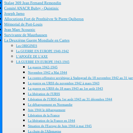
Stalag 369 Jean Fernand Remondin
Comité ANACR Bubry - Quistinic
Joseph Jarno
Allocutions Fort de Penthièvre St Pierre Quiberon
Mémorial de Port-Louis
Jean Marc Scourzic
Survivante de Mauthausen
La Deuxième Guerre Mondiale en Cartes
Les ORIGINES
La GUERRE EN EUROPE 1940-1942
L’APOGÉE DE L'AXE
LA GUERRE EN EUROPE 1943-1945
La guerre 1942-1945
Novembre 1942 a Mai 1944
La contre-offensive soviétique à Stalingrad du 18 novembre 1942 au 31 jan
La guerre en URSS du novembre 1942 à mars 1943
La guerre en URSS du 18 mars 1943 au 1er août 1943
La libération de l'URSS
Libération de l'URSS du 1er août 1943 au 31 décembre 1944
Le débarquement en Normandie
Juin 1944 le débarquement
Libération de la France
La libération de la France en 1944
Situation de l'Europe de Juin 1944 à mai 1945
La chute de l'Allemagne