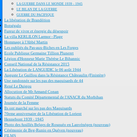
LA GUERRE DANS LE MONDE 1939 - 1945
LE BILAN DE LA GUERRE
GUERRE DU PACIFIQUE
La libération de Brandérion
Botségalo
Fureur de vivre et énergie du désespoir
La villa KERLILON Larmor - Plage
Hommage à l'Abbé Martin
Les oubliés du Pas-aux-Biches en Les Forges
Ecole Publique Germaine Tillion Pluneret
Légion d'Honneur Marie Thérèse Le Bihannic
Conseil National de la Résistance 2015
La Libération de LANGUIDIC le 06 août 1944
Auguste Le Guillou dans la Résistance Châteaulin (Finistère)
Une randonnée sur les pas des maquisards de 44
René Le Duigou
Allocution de Mr Armand Conan
Statuts du Comité Départemental de l'ANACR du Morbihan
Journée de la Femme
Ils ont marché sur les pas des Maquisards
70eme anniversaire de la Libération de Lorient
Hennebont 1939 - 1945
Photo des fusillés Belges de Rosquéo en Lanvénégen (nouveau)
Cérémonie de Beg-Runio en Quéven (nouveau)
FILMS