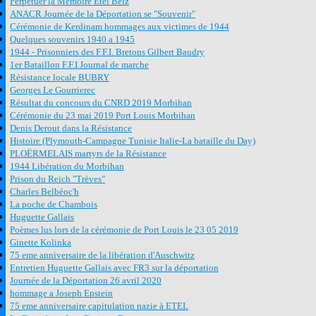
Perpétuer la Mémoire Etel Belz
ANACR Journée de la Déportation se "Souvenir"
Cérémonie de Kerdinam hommages aux victimes de 1944
Quelques souvenirs 1940 a 1945
1944 - Prisonniers des F.F.I. Bretons Gilbert Baudry
1er Bataillon F.F.I Journal de marche
Résistance locale BUBRY
Georges Le Gourrierec
Résultat du concours du CNRD 2019 Morbihan
Cérémonie du 23 mai 2019 Port Louis Morbihan
Denis Derout dans la Résistance
Histoire (Plymouth-Campagne Tunisie Italie-La bataille du Day)
PLOËRMELAIS martyrs de la Résistance
1944 Libération du Morbihan
Prison du Reich "Trèves"
Charles Belbéoc'h
La poche de Chambois
Huguette Gallais
Poèmes lus lors de la cérémonie de Port Louis le 23 05 2019
Ginette Kolinka
75 eme anniversaire de la libération d'Auschwitz
Entretien Huguette Gallais avec FR3 sur la déportation
Journée de la Déportation 26 avril 2020
hommage a Joseph Epstein
75 eme anniversaire capitulation nazie à ETEL