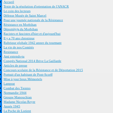
Accueil
Texte de la résolution d'orientation de l'ANACR
Le coin des lecteurs
Défense Musée de Saint Marcel
Pour une journée nationale de la Résistance
Résistance en Morbihan
Déporté(e)s du Morbihan
Racistes et fascistes d'hier et d'aujourd'hui
Il y a 70 ans chronique
Rubrique globale 1942 annee du tourmant
La vie de nos Comités
Resistance
Ami entends-tu
Congrès National 2014 Brive La Gaillarde
Articles de presse
Concours scolaire de la Résistance et de Déportation 2015
Portrait d'un habitant de Pont-Scorff
Mise à jour lieux Mémoriels
Lamprat
Combat des Trentes
Normandie 1944
Groupe Manouchian
Madame Nicolas Reyre
Année 1945
La Poche de Lorient