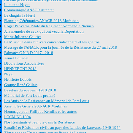
Lucienne Nayet
Communiqué ANACR Attentat
Le chagrin la Fierté
Planning Cérémonies ANACR 2018 Morbihan
Roger Penverne Pilote du Régiment Normandie Niémen
A la mémoire de ceux qui ont vécu la Déportation
Marie Julienne Gautier
La Musique dans l'univers concentrationnaire et les ghettos
Message de l'ANACR pour la journée de la Résistance du 27 mai 2018
Palmarès C N R D 2017 - 2018
Armel Couëdel
Décorations Associatives
HENNEBONT 2018
Nayet
Henriette Dubois
Groupe René Gallais
Le relais du souvenir 1918 2018
Mémorial de Port Louis profané
Les Amis de la Résistance au Mémorial de Port Louis
Assemblée Générale ANACR Morbihan
Hommage pour Philippe Kernilis et les autres
LOCMINE 1994
Nos Résistants et leur vie dans la Résistance
Ruralité et Résistance civile au pays des Landes de Lanvaux, 1940-1944
Témoignages 70eme anniversaire Poche de Lorient