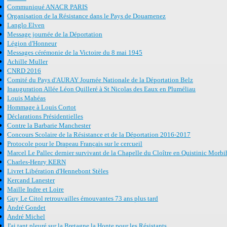
Communiqué ANACR PARIS
Organisation de la Résistance dans le Pays de Douarnenez
Langlo Elven
Message journée de la Déportation
Légion d'Honneur
Messages cérémonie de la Victoire du 8 mai 1945
Achille Muller
CNRD 2016
Comité du Pays d'AURAY Journée Nationale de la Déportation Belz
Inauguration Allée Léon Quilleré à St Nicolas des Eaux en Pluméliau
Louis Mahéas
Hommage à Louis Cortot
Déclarations Présidentielles
Contre la Barbarie Manchester
Concours Scolaire de la Résistance et de la Déportation 2016-2017
Protocole pour le Drapeau Français sur le cercueil
Marcel Le Pallec dernier survivant de la Chapelle du Cloître en Quistinic Morb
Charles-Henry KERN
Livret Libération d'Hennebont Stèles
Kercand Lanester
Maille Indre et Loire
Guy Le Citol retrouvailles émouvantes 73 ans plus tard
André Gondet
André Michel
J'ai tant pleuré sur la Bretagne la Honte pour les Résistants