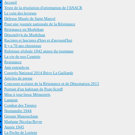
Accueil
Texte de la résolution d'orientation de l'ANACR
Le coin des lecteurs
Défense Musée de Saint Marcel
Pour une journée nationale de la Résistance
Résistance en Morbihan
Déporté(e)s du Morbihan
Racistes et fascistes d'hier et d'aujourd'hui
Il y a 70 ans chronique
Rubrique globale 1942 annee du tourmant
La vie de nos Comités
Resistance
Ami entends-tu
Congrès National 2014 Brive La Gaillarde
Articles de presse
Concours scolaire de la Résistance et de Déportation 2015
Portrait d'un habitant de Pont-Scorff
Mise à jour lieux Mémoriels
Lamprat
Combat des Trentes
Normandie 1944
Groupe Manouchian
Madame Nicolas Reyre
Année 1945
La Poche de Lorient