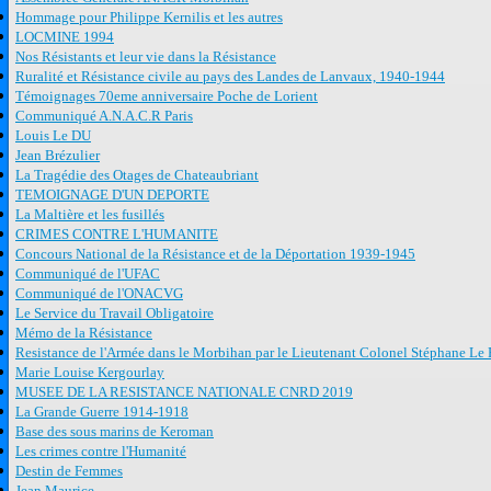
Hommage pour Philippe Kernilis et les autres
LOCMINE 1994
Nos Résistants et leur vie dans la Résistance
Ruralité et Résistance civile au pays des Landes de Lanvaux, 1940-1944
Témoignages 70eme anniversaire Poche de Lorient
Communiqué A.N.A.C.R Paris
Louis Le DU
Jean Brézulier
La Tragédie des Otages de Chateaubriant
TEMOIGNAGE D'UN DEPORTE
La Maltière et les fusillés
CRIMES CONTRE L'HUMANITE
Concours National de la Résistance et de la Déportation 1939-1945
Communiqué de l'UFAC
Communiqué de l'ONACVG
Le Service du Travail Obligatoire
Mémo de la Résistance
Resistance de l'Armée dans le Morbihan par le Lieutenant Colonel Stéphane Le 
Marie Louise Kergourlay
MUSEE DE LA RESISTANCE NATIONALE CNRD 2019
La Grande Guerre 1914-1918
Base des sous marins de Keroman
Les crimes contre l'Humanité
Destin de Femmes
Jean Maurice