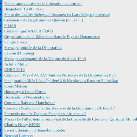
70eme anniversaire de la Libération de Lorient
Hennebont 1939 - 1945
Photo des fusillés Belges de Rosquéo en Lanvénégen (nouveau)
Cérémonie de Beg-Runio en Quéven (nouveau)
FILMS
Communiqué ANACR PARIS
Organisation de la Résistance dans le Pays de Douarnenez
Langlo Elven
Message journée de la Déportation
Légion d'Honneur
Messages cérémonie de la Victoire du 8 mai 1945
Achille Muller
CNRD 2016
Comité du Pays d'AURAY Journée Nationale de la Déportation Belz
Inauguration Allée Léon Quilleré à St Nicolas des Eaux en Pluméliau
Louis Mahéas
Hommage à Louis Cortot
Déclarations Présidentielles
Contre la Barbarie Manchester
Concours Scolaire de la Résistance et de la Déportation 2016-2017
Protocole pour le Drapeau Français sur le cercueil
Marcel Le Pallec dernier survivant de la Chapelle du Cloître en Quistinic Morb
Charles-Henry KERN
Livret Libération d'Hennebont Stèles
Kercand Lanester