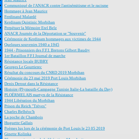
Communiqué de l'ANACR contre l'antisémitisme et le racisme
Hommage à Jean Maurice
Ferdinand Malardé
Kerdinam Quistinic Morbihan
Perpétuer la Mémoire Etel Belz
ANACR Journée de la Déportation se "Souvenir"
Cérémonie de Kerdinam hommages aux victimes de 1944
Quelques souvenirs 1940 a 1945
1944 - Prisonniers des F.F.I. Bretons Gilbert Baudry
1er Bataillon F.F.I Journal de marche
Résistance locale BUBRY
Georges Le Gourrierec
Résultat du concours du CNRD 2019 Morbihan
Cérémonie du 23 mai 2019 Port Louis Morbihan
Denis Derout dans la Résistance
Histoire (Plymouth-Campagne Tunisie Italie-La bataille du Day)
PLOËRMELAIS martyrs de la Résistance
1944 Libération du Morbihan
Prison du Reich "Trèves"
Charles Belbéoc'h
La poche de Chambois
Huguette Gallais
Poèmes lus lors de la cérémonie de Port Louis le 23 05 2019
Ginette Kolinka