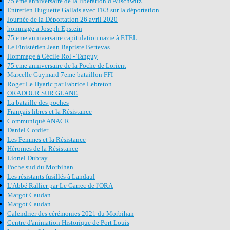
75 eme anniversaire de la libération d'Auschwitz
Entretien Huguette Gallais avec FR3 sur la déportation
Journée de la Déportation 26 avril 2020
hommage a Joseph Epstein
75 eme anniversaire capitulation nazie à ETEL
Le Finistérien Jean Baptiste Bertevas
Hommage à Cécile Rol - Tanguy
75 eme anniversaire de la Poche de Lorient
Marcelle Guymard 7eme bataillon FFI
Roger Le Hyaric par Fabrice Lebreton
ORADOUR SUR GLANE
La bataille des poches
Français libres et la Résistance
Communiqué ANACR
Daniel Cordier
Les Femmes et la Résistance
Héroïnes de la Résistance
Lionel Dubray
Poche sud du Morbihan
Les résistants fusillés à Landaul
L'Abbé Rallier par Le Garrec de l'ORA
Margot Caudan
Margot Caudan
Calendrier des cérémonies 2021 du Morbihan
Centre d'animation Historique de Port Louis