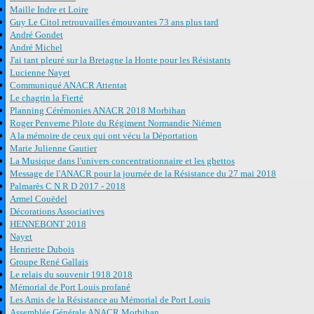
Maille Indre et Loire
Guy Le Citol retrouvailles émouvantes 73 ans plus tard
André Gondet
André Michel
J'ai tant pleuré sur la Bretagne la Honte pour les Résistants
Lucienne Nayet
Communiqué ANACR Attentat
Le chagrin la Fierté
Planning Cérémonies ANACR 2018 Morbihan
Roger Penverne Pilote du Régiment Normandie Niémen
A la mémoire de ceux qui ont vécu la Déportation
Marie Julienne Gautier
La Musique dans l'univers concentrationnaire et les ghettos
Message de l'ANACR pour la journée de la Résistance du 27 mai 2018
Palmarès C N R D 2017 - 2018
Armel Couëdel
Décorations Associatives
HENNEBONT 2018
Nayet
Henriette Dubois
Groupe René Gallais
Le relais du souvenir 1918 2018
Mémorial de Port Louis profané
Les Amis de la Résistance au Mémorial de Port Louis
Assemblée Générale ANACR Morbihan