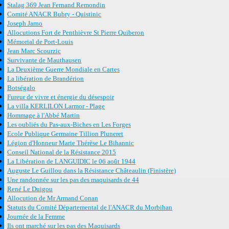
Stalag 369 Jean Fernand Remondin
Comité ANACR Bubry - Quistinic
Joseph Jarno
Allocutions Fort de Penthièvre St Pierre Quiberon
Mémorial de Port-Louis
Jean Marc Scourzic
Survivante de Mauthausen
La Deuxième Guerre Mondiale en Cartes
La libération de Brandérion
Botségalo
Fureur de vivre et énergie du désespoir
La villa KERLILON Larmor - Plage
Hommage à l'Abbé Martin
Les oubliés du Pas-aux-Biches en Les Forges
Ecole Publique Germaine Tillion Pluneret
Légion d'Honneur Marie Thérèse Le Bihannic
Conseil National de la Résistance 2015
La Libération de LANGUIDIC le 06 août 1944
Auguste Le Guillou dans la Résistance Châteaulin (Finistère)
Une randonnée sur les pas des maquisards de 44
René Le Duigou
Allocution de Mr Armand Conan
Statuts du Comité Départemental de l'ANACR du Morbihan
Journée de la Femme
Ils ont marché sur les pas des Maquisards