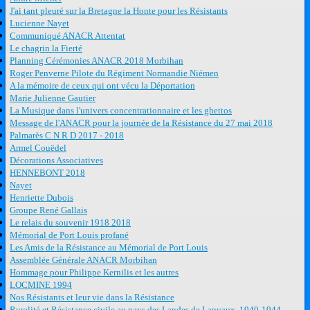
J'ai tant pleuré sur la Bretagne la Honte pour les Résistants
Lucienne Nayet
Communiqué ANACR Attentat
Le chagrin la Fierté
Planning Cérémonies ANACR 2018 Morbihan
Roger Penverne Pilote du Régiment Normandie Niémen
A la mémoire de ceux qui ont vécu la Déportation
Marie Julienne Gautier
La Musique dans l'univers concentrationnaire et les ghettos
Message de l'ANACR pour la journée de la Résistance du 27 mai 2018
Palmarès C N R D 2017 - 2018
Armel Couëdel
Décorations Associatives
HENNEBONT 2018
Nayet
Henriette Dubois
Groupe René Gallais
Le relais du souvenir 1918 2018
Mémorial de Port Louis profané
Les Amis de la Résistance au Mémorial de Port Louis
Assemblée Générale ANACR Morbihan
Hommage pour Philippe Kernilis et les autres
LOCMINE 1994
Nos Résistants et leur vie dans la Résistance
Ruralité et Résistance civile au pays des Landes de Lanvaux, 1940-1944