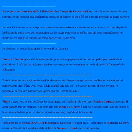
-------------------------------------------------------------
-------------------------------------------------------------
En ce jour anniversaire de la Libération des Camps de Concentration
, il est de notre devoir de nous
souvenir et de rappeler aux générations actuelles et futures ce qu’a été cet horrible moment de notre histoire.
-------------------------------------------------------------
Je tiens ici à remercier et à exprimer toute notre reconnaissance à toutes celles et à tous ceux qui depuis la
libération de notre pays de l’occupation par les nazis pour tout ce qu’ils ont fait pour commémorer les
morts de ces camps et surtout de témoigner ce qu’ils ont vécu.
-------------------------------------------------------------
Je voudrais ici rendre hommage à notre ami et camarade
-------------------------------------------------------------
Pierre Le Garrec
qui vient de nous quitter pour son engagement et son action politique, syndicale et
patriotique. Il n’a jamais ménagé sa peine, son temps et son énergie pour tenir allumée la flamme de la
Résistance.
-------------------------------------------------------------
Il était de toutes nos cérémonies sauf évidemment ces derniers temps où ses problèmes de santé ne lui
permettaient plus d’être avec nous. Mais malgré cela dès qu’il se sentait mieux, il nous revenait et
plaisantait même des nombreuses opérations qu’il avait dû subir.
-------------------------------------------------------------
Pierre
a reçu, lors de ses obsèques les hommages qu’il méritait de mon ami
Eugène Crépeau
avec qui il
avait partagé tant de combats. On peut dire que
Pierre Le Garrec
à qui nous devons tant, aura été jusqu’au
bout un combattant pour la liberté, la justice sociale, l’égalité et la fraternité.
-------------------------------------------------------------
Président de la section ANACR d’Hennebont-Lochrist
, il a reçu aussi l’hommage de
Katerine Le Port
,
nouvelle Présidente Départementale et fille de
Simone Le Port,
ancienne déportée.