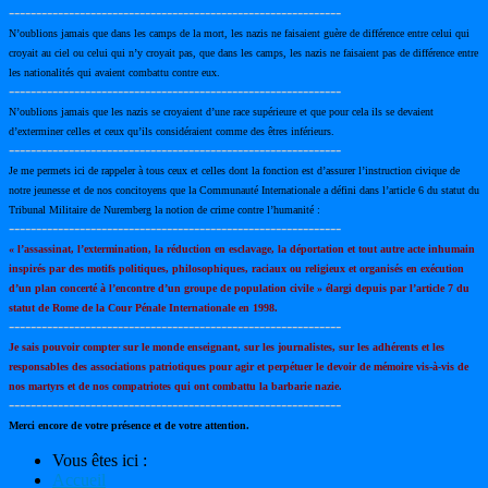
-------------------------------------------------------------
N’oublions jamais que dans les camps de la mort, les nazis ne faisaient guère de différence entre celui qui
croyait au ciel ou celui qui n’y croyait pas, que dans les camps, les nazis ne faisaient pas de différence entre
les nationalités qui avaient combattu contre eux.
-------------------------------------------------------------
N’oublions jamais que les nazis se croyaient d’une race supérieure et que pour cela ils se devaient
d’exterminer celles et ceux qu’ils considéraient comme des êtres inférieurs.
-------------------------------------------------------------
Je me permets ici de rappeler à tous ceux et celles dont la fonction est d’assurer l’instruction civique de
notre jeunesse et de nos concitoyens que la Communauté Internationale a défini dans l’article 6 du statut du
Tribunal Militaire de Nuremberg la notion de crime contre l’humanité :
-------------------------------------------------------------
« l’assassinat, l’extermination, la réduction en esclavage, la déportation et tout autre acte inhumain
inspirés par des motifs politiques, philosophiques, raciaux ou religieux et organisés en exécution
d’un plan concerté à l’encontre d’un groupe de population civile » élargi depuis par l’article 7 du
statut de Rome de la Cour Pénale Internationale en 1998.
-------------------------------------------------------------
Je sais pouvoir compter sur le monde enseignant, sur les journalistes, sur les adhérents et les
responsables des associations patriotiques pour agir et perpétuer le devoir de mémoire vis-à-vis de
nos martyrs et de nos compatriotes qui ont combattu la barbarie nazie.
-------------------------------------------------------------
Merci encore de votre présence et de votre attention.
Vous êtes ici :
Accueil