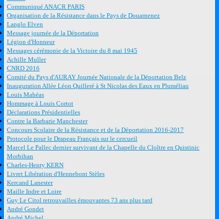
Communiqué ANACR PARIS
Organisation de la Résistance dans le Pays de Douarnenez
Langlo Elven
Message journée de la Déportation
Légion d'Honneur
Messages cérémonie de la Victoire du 8 mai 1945
Achille Muller
CNRD 2016
Comité du Pays d'AURAY Journée Nationale de la Déportation Belz
Inauguration Allée Léon Quilleré à St Nicolas des Eaux en Pluméliau
Louis Mahéas
Hommage à Louis Cortot
Déclarations Présidentielles
Contre la Barbarie Manchester
Concours Scolaire de la Résistance et de la Déportation 2016-2017
Protocole pour le Drapeau Français sur le cercueil
Marcel Le Pallec dernier survivant de la Chapelle du Cloître en Quistinic
Morbihan
Charles-Henry KERN
Livret Libération d'Hennebont Stèles
Kercand Lanester
Maille Indre et Loire
Guy Le Citol retrouvailles émouvantes 73 ans plus tard
André Gondet
André Michel