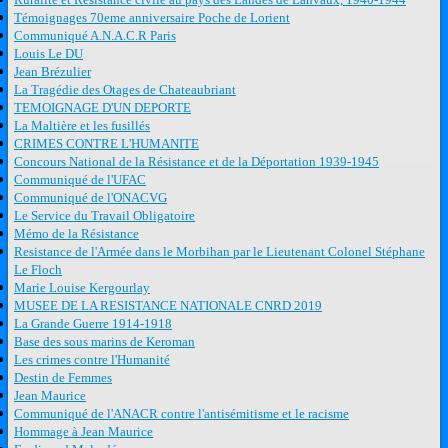
Témoignages 70eme anniversaire Poche de Lorient
Communiqué A.N.A.C.R Paris
Louis Le DU
Jean Brézulier
La Tragédie des Otages de Chateaubriant
TEMOIGNAGE D'UN DEPORTE
La Maltière et les fusillés
CRIMES CONTRE L'HUMANITE
Concours National de la Résistance et de la Déportation 1939-1945
Communiqué de l'UFAC
Communiqué de l'ONACVG
Le Service du Travail Obligatoire
Mémo de la Résistance
Resistance de l'Armée dans le Morbihan par le Lieutenant Colonel Stéphane
Le Floch
Marie Louise Kergourlay
MUSEE DE LA RESISTANCE NATIONALE CNRD 2019
La Grande Guerre 1914-1918
Base des sous marins de Keroman
Les crimes contre l'Humanité
Destin de Femmes
Jean Maurice
Communiqué de l'ANACR contre l'antisémitisme et le racisme
Hommage à Jean Maurice