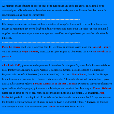
-------------------------------------------------------------
Au moment où les témoins de cette époque nous quittent les uns après les autres, elle a tenu à nous
communiquer la liste de tous les hennebontaises et hennebontais, morts et disparus dans les camps de
concentration où au cours de leur transfert.
-------------------------------------------------------------
Elle évoque aussi les circonstances de leur arrestation et lorsqu’on les connaît celles de leur disparition.
Devant ce Monument aux Morts érigé en mémoire de tous nos morts pour la France j’ai tenu ce matin à
rappeler ces événements et permettre ainsi que leurs sacrifices ne disparaissent pas dans les oubliettes de
l’histoire.
-------------------------------------------------------------
Pierre Le Garrec
avait tenu à s’engager dans la Résistance en reconnaissance à son ami
Vincent Gahinet
.
Voici ce que disait
Roger Le Roux
, professeur au Lycée Dupuy de Lôme dans son livre
« le Morbihan en
guerre »
:
-------------------------------------------------------------
« Le 4 juin 1943
, quatre camarades prennent à Hennebont le train pour Bayonne. Le 9, ils sont arrêtés au
poste-frontière de Dancharia (Basses-Pyrénées). Interrogés à Cambo, ils sont conduits à la prison de
Bayonne puis ramenés à Bordeaux (caserne Xaintrailles). L’un deux,
Pierre Ezvan
, dont la famille a pu
faire intervenir une personnalité en bonnes relations aves les Allemands, obtient vite sa libération et passe
dans la Résistance du Médoc.
Fernand Lestrehan et Vincent Gahinet
s’évadent du convoi de déportation
après le départ de Compiègne, grâce à une scie laissée par un cheminot dans leur wagon.
Vincent Gahinet
blessé par un coup de feu est seul repris (il mourra au moment de la Libération). Le quatrième,
Jean
Madec
fait partie du convoi qui suit. Exaspérés par les évasions du premier train, les S.S. qui ont entassé
les déportés à cent par wagon, les obligent en gare de Laon à se déshabiller tous. A l’arrivée, on trouvera
soixante-quatre morts dans un même wagon.
Madec
reviendra de Buchenwald ».
-------------------------------------------------------------