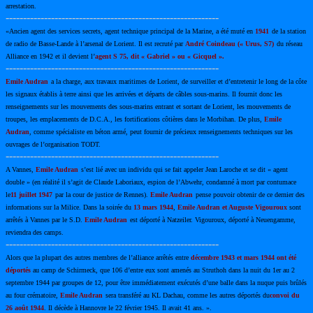
arrestation.
-------------------------------------------------------------
«Ancien agent des services secrets, agent technique principal de la Marine, a été muté en
1941
de la station
de radio de Basse-Lande à l’arsenal de Lorient. Il est recruté par
André Coindeau (« Urus, S7)
du réseau
Alliance en 1942 et il devient l’
agent S 75, dit « Gabriel » ou « Gicquel ».
-------------------------------------------------------------
Emile Audran
a la charge, aux travaux maritimes de Lorient, de surveiller et d’entretenir le long de la côte
les signaux établis à terre ainsi que les arrivées et départs de câbles sous-marins. Il fournit donc les
renseignements sur les mouvements des sous-marins entrant et sortant de Lorient, les mouvements de
troupes, les emplacements de D.C.A., les fortifications côtières dans le Morbihan. De plus,
Emile
Audran
, comme spécialiste en béton armé, peut fournir de précieux renseignements techniques sur les
ouvrages de l’organisation TODT.
-------------------------------------------------------------
A Vannes,
Emile Audran
s’est lié avec un individu qui se fait appeler Jean Laroche et se dit « agent
double » (en réalité il s’agit de Claude Laboriaux, espion de l’Abwehr, condamné à mort par contumace
le
11 juillet 1947
par la cour de justice de Rennes).
Emile Audran
pense pouvoir obtenir de ce dernier des
informations sur la Milice. Dans la soirée du
13 mars 1944
,
Emile Audran et Auguste Vigouroux
sont
arrêtés à Vannes par le S.D.
Emile Audran
est déporté à Natzeiler. Vigouroux, déporté à Neuengamme,
reviendra des camps.
-------------------------------------------------------------
Alors que la plupart des autres membres de l’alliance arrêtés entre
décembre 1943 et mars 1944 ont été
déportés
au camp de Schirmeck, que 106 d’entre eux sont amenés au Struthoh dans la nuit du 1er au 2
septembre 1944 par groupes de 12, pour être immédiatement exécutés d’une balle dans la nuque puis brûlés
au four crématoire,
Emile Audran
sera transféré au KL Dachau, comme les autres déportés du
convoi du
26 août 1944
. Il décède à Hannovre le 22 février 1945. Il avait 41 ans. ».