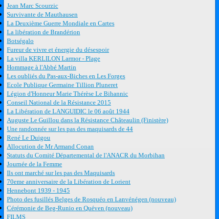
Jean Marc Scourzic
Survivante de Mauthausen
La Deuxième Guerre Mondiale en Cartes
La libération de Brandérion
Botségalo
Fureur de vivre et énergie du désespoir
La villa KERLILON Larmor - Plage
Hommage à l'Abbé Martin
Les oubliés du Pas-aux-Biches en Les Forges
Ecole Publique Germaine Tillion Pluneret
Légion d'Honneur Marie Thérèse Le Bihannic
Conseil National de la Résistance 2015
La Libération de LANGUIDIC le 06 août 1944
Auguste Le Guillou dans la Résistance Châteaulin (Finistère)
Une randonnée sur les pas des maquisards de 44
René Le Duigou
Allocution de Mr Armand Conan
Statuts du Comité Départemental de l'ANACR du Morbihan
Journée de la Femme
Ils ont marché sur les pas des Maquisards
70eme anniversaire de la Libération de Lorient
Hennebont 1939 - 1945
Photo des fusillés Belges de Rosquéo en Lanvénégen (nouveau)
Cérémonie de Beg-Runio en Quéven (nouveau)
FILMS