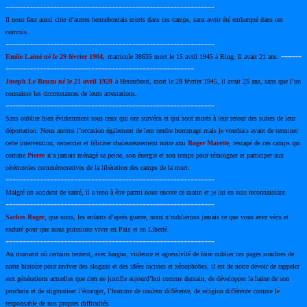
-------------------------------------------------------------
Il nous faut aussi citer d’autres hennebontais morts dans ces camps, sans avoir été embarqué dans ces
convois.
-------------------------------------------------------------
------
Emile Lainé né le 29 février 1904,
matricule 38635 mort le 15 avril 1945 à Ring. Il avait 21 ans.
-------------------------------------------------------
Joseph Le Rouzo né le 21 avril 1920
à Hennebont, mort le 28 février 1945, il avait 25 ans, sans que l’on
connaisse les circonstances de leurs arrestations.
-------------------------------------------------------------
Sans oublier bien évidemment tous ceux qui ont survécu et qui sont morts à leur retour des suites de leur
déportation. Nous aurons l’occasion également de leur rendre hommage mais je voudrais avant de terminer
cette intervention, remercier et féliciter chaleureusement notre ami
Roger Marette
, rescapé de ces camps qui
comme
Pierre
n’a jamais ménagé sa peine, son énergie et son temps pour témoigner et participer aux
cérémonies commémoratives de la libération des camps de la mort.
-------------------------------------------------------------
Malgré un accident de santé, il a tenu à être parmi nous encore ce matin et je lui en suis reconnaissant.
-------------------------------------------------------------
Saches Roger
, que nous, les enfants d’après guerre, nous n’oublierons jamais ce que vous avez vécu et
enduré pour que nous puissions vivre en Paix et en Liberté.
-------------------------------------------------------------
Au moment où certains tentent, avec hargne, violence et agressivité de faire oublier ces pages sombres de
notre histoire pour raviver des slogans et des idées racistes et xénophobes, il est de notre devoir de rappeler
aux générations actuelles que rien ne justifie aujourd’hui comme demain, de développer la haine de son
prochain et de stigmatiser l’étranger, l’homme de couleur différente, de religion différente comme le
responsable de nos propres difficultés.