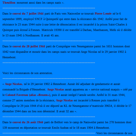
Theuillon
mourront aussi dans les camps nazis ».
-------------------------------------------------------------
Dans le
convoi du 7 juillet 1944
parti de Paris vers Natzweiler se trouvait
Pierre Lemée
né le 6
septembre 1899, employé SNCF à Quimperlé qui entre dans la résistance dès 1942. Arrêté pour fait de
résistance le 23 mars 1944 suite à une lettre de dénonciation il est incarcéré à la prison Saint-Charles à
Quimper puis écroué à Fresnes. Matricule 19390 il est transféré à Dachau, Mauthausen, Melk où il décède
le 13 mars 1945 à Nordhausen. Il avait 45 ans.
-------------------------------------------------------------
Dans le
convoi du 28 juillet 1944
parti de Compiègne vers Neuengamme parmi les 1651 hommes dont
1042 vont disparaître et mourir dans les camps nazis se trouvait Ange Nicolas né le 29 janvier 1902 à
Hennebont.
-------------------------------------------------------------
Voici les circonstances de son arrestation.
-------------------------------------------------------------
«
Ange Nicolas,
né le 29 janvier 1902 à Hennebont. Aurait été adjudant de gendarmerie et aurait
commandé la Brigade d’Hennebont.
Ange Nicolas
aurait appartenu au « service national maquis » créé par
le
Colonel Favereau (alias «Brozen»)
, puis il aurait intégré l’armée secrète. Arrêté le 31 mars 1944,
comme 27 autres membres de la résistance,
Ange Nicolas
est incarcéré à Rennes puis transféré à
Compiègne le 29 juin 1944 d’où il est déporté au KL de Neuengamme n°matricule 39654, il décède le 17
décembre 1944 dans un lieu non déterminé. Il avait 32 ans ».
-------------------------------------------------------------
Dans le
convoi du 26 août 1944
parti de Belfort vers le camp de Natzweiler parmi les 278 hommes dont
139 mourront en déportation se trouvait Emile Audran né le 18 mars 1904 à Hennebont.
-------------------------------------------------------------
Voici les circonstances de son