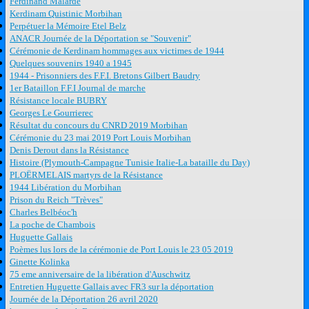
Ferdinand Malardé
Kerdinam Quistinic Morbihan
Perpétuer la Mémoire Etel Belz
ANACR Journée de la Déportation se "Souvenir"
Cérémonie de Kerdinam hommages aux victimes de 1944
Quelques souvenirs 1940 a 1945
1944 - Prisonniers des F.F.I. Bretons Gilbert Baudry
1er Bataillon F.F.I Journal de marche
Résistance locale BUBRY
Georges Le Gourrierec
Résultat du concours du CNRD 2019 Morbihan
Cérémonie du 23 mai 2019 Port Louis Morbihan
Denis Derout dans la Résistance
Histoire (Plymouth-Campagne Tunisie Italie-La bataille du Day)
PLOËRMELAIS martyrs de la Résistance
1944 Libération du Morbihan
Prison du Reich "Trèves"
Charles Belbéoc'h
La poche de Chambois
Huguette Gallais
Poèmes lus lors de la cérémonie de Port Louis le 23 05 2019
Ginette Kolinka
75 eme anniversaire de la libération d'Auschwitz
Entretien Huguette Gallais avec FR3 sur la déportation
Journée de la Déportation 26 avril 2020