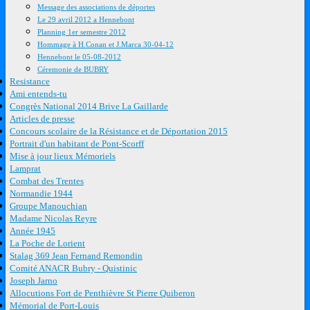
Message des associations de déportes
Le 29 avril 2012 a Hennebont
Planning 1er semestre 2012
Hommage à H.Conan et J.Marca 30-04-12
Hennebont le 05-08-2012
Céremonie de BUBRY
Resistance
Ami entends-tu
Congrès National 2014 Brive La Gaillarde
Articles de presse
Concours scolaire de la Résistance et de Déportation 2015
Portrait d'un habitant de Pont-Scorff
Mise à jour lieux Mémoriels
Lamprat
Combat des Trentes
Normandie 1944
Groupe Manouchian
Madame Nicolas Reyre
Année 1945
La Poche de Lorient
Stalag 369 Jean Fernand Remondin
Comité ANACR Bubry - Quistinic
Joseph Jarno
Allocutions Fort de Penthièvre St Pierre Quiberon
Mémorial de Port-Louis