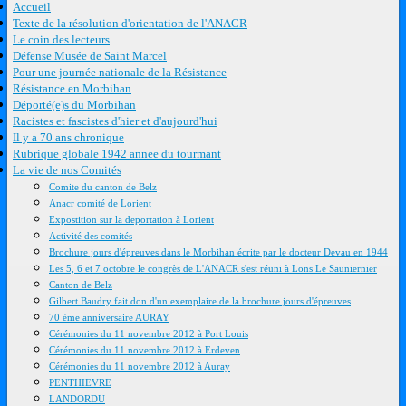
Accueil
Texte de la résolution d'orientation de l'ANACR
Le coin des lecteurs
Défense Musée de Saint Marcel
Pour une journée nationale de la Résistance
Résistance en Morbihan
Déporté(e)s du Morbihan
Racistes et fascistes d'hier et d'aujourd'hui
Il y a 70 ans chronique
Rubrique globale 1942 annee du tourmant
La vie de nos Comités
Comite du canton de Belz
Anacr comité de Lorient
Expostition sur la deportation à Lorient
Activité des comités
Brochure jours d'épreuves dans le Morbihan écrite par le docteur Devau en 1944
Les 5, 6 et 7 octobre le congrès de L'ANACR s'est réuni à Lons Le Sauniernier
Canton de Belz
Gilbert Baudry fait don d'un exemplaire de la brochure jours d'épreuves
70 ème anniversaire AURAY
Cérémonies du 11 novembre 2012 à Port Louis
Cérémonies du 11 novembre 2012 à Erdeven
Cérémonies du 11 novembre 2012 à Auray
PENTHIEVRE
LANDORDU