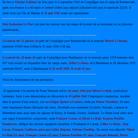
En fait si
Vincent Gahinet
est bien parti le 2 septembre 1943 de Compiègne vers le camp de Buchenwald,
après son évasion il a été repris et interné à Metz puis déporté à Buchenwald sous le matricule 22124. Il
serait mort sur l’île de Mainau le
24 mai 1945
avant son rapatriement.
-------------------------------------------------------------
Puis Katherine Le Port
cite tous les convois vers les camps de la mort où se trouvaient un ou plusieurs
hennebontais.
-------------------------------------------------------------
Le convoi du 22 janvier 44
parti de Compiègne pour Buchenwald où se trouvait
Marcel Le Baron,
matricule 41564 mort à Dora le 31 mars 1945 à 28 ans.
-------------------------------------------------------------
Le convoi du 22 mars 44
parti de Compiègne pour Mauthausen où se trouvait parmi 1218 hommes dont
637 vont mourir ou disparaître dans les camps nazis,
Gilles Le Roux
né à Hennebont le 26 décembre 1922
matricule 60547, mort à Mauthausen
le 22 avril 1945. Il avait 22 ans.
-------------------------------------------------------------
Voici les circonstances de son arrestation :
-------------------------------------------------------------
«Il appartenait à la section du Front National créé le
1er mars 1942 par Albert Le Bail
, syndicaliste
lorientais. Suite à une dénonciation est découverte le
10 juillet 1942
l’imprimerie clandestine, installée
dans le grenier d’une maison, sise
rue Edgar Quinet à Lorient
, louée par
Pierre Theuillon
. Or dans
cette imprimerie étaient fabriqués des tracts, distribués non seulement à Lorient, Keryado, Lanester et
Hennebont mais aussi dans les régions de Bubry, le Faouët, Gourin, Guémené. Le réseau local subit alors
une vague d’arrestations comprenant, outre
François Cornn, et Albert Le Bail, Jacques Portillo-
Pastheuros,
délégué des ouvriers espagnols travaillant à Plouharnel et Carnac,
Gilles Le Roux, Jean
Lucas, François Guillevin ainsi que Gilles Dupont,
Etienne Fouillen.
Ils seront tous déportés.
Albert
Le Bail (51 ans), François Cornn (22 ans), Etienne Fouillen (31 ans), François Renault, Pierre