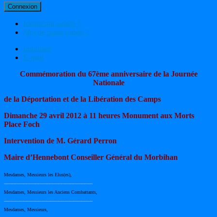
Connexion
Identifiant oublié ?
Mot de passe oublié ?
Imprimer
E-mail
Commémoration du 67ème anniversaire de la Journée
Nationale
de la Déportation et de la Libération des Camps
Dimanche 29 avril 2012 à 11 heures Monument aux Morts
Place Foch
Intervention de M. Gérard Perron
Maire d’Hennebont Conseiller Général du Morbihan
Mesdames, Messieurs les Elus(es),
-------------------------------------------------------------
Mesdames, Messieurs les Anciens Combattants,
-------------------------------------------------------------
Mesdames, Messieurs,