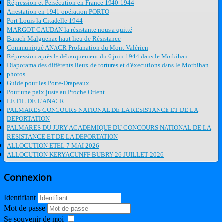
Répression et Persécution en France 1940-1944
Arrestation en 1941 opération PORTO
Port Louis la Citadelle 1944
MARGOT CAUDAN la résistante nous a quitté
Barach Malguenac haut lieu de Résistance
Communiqué ANACR Profanation du Mont Valérien
Répression après le débarquement du 6 juin 1944 dans le Morbihan
Diaporama des différents lieux de tortures et d'éxecutions dans le Morbihan
photos
Guide pour les Porte-Drapeaux
Pour une paix juste au Proche Orient
LE FIL DE L'ANACR
PALMARES CONCOURS NATIONAL DE LA RESISTANCE ET DE LA
DEPORTATION
PALMARES DU JURY ACADEMIQUE DU CONCOURS NATIONAL DE LA
RESISTANCE ET DE LA DEPORTATION
ALLOCUTION ETEL 7 MAI 2026
ALLOCUTION KERYACUNFF BUBRY 26 JUILLET 2026
Connexion
Identifiant
Mot de passe
Se souvenir de moi