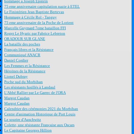
hommage a Joseph Epstein
75 eme anniversaire capitulation nazie à ETEL
Le Finistérien Jean Baptiste Bertevas
Hommage à Cécile Rol - Tanguy
75 eme anniversaire de la Poche de Lorient
Marcelle Guymard 7eme bataillon FFI
Roger Le Hyaric par Fabrice Lebreton
ORADOUR SUR GLANE
La bataille des poches
Français libres et la Résistance
Communiqué ANACR
Daniel Cordier
Les Femmes et la Résistance
Héroïnes de la Résistance
Lionel Dubray
Poche sud du Morbihan
Les résistants fusillés à Landaul
L'Abbé Rallier par Le Garrec de l'ORA
Margot Caudan
Margot Caudan
Calendrier des cérémonies 2021 du Morbihan
Centre d'animation Historique de Port Louis
Le sourire d'Auschwitz
Colette, une résistante Française aux Oscars
Le Capitaine Georges Hillion