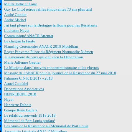
Maille Indre et Loire
Guy Le Citol retrouvailles émouvantes 73 ans plus tard
André Gondet
André Michel
J'ai tant pleuré sur la Bretagne la Honte pour les Résistants
Lucienne Nayet
Communiqué ANACR Attentat
Le chagrin la Fierté
Planning Cérémonies ANACR 2018 Morbihan
Roger Penverne Pilote du Régiment Normandie Niémen
A la mémoire de ceux qui ont vécu la Déportation
Marie Julienne Gautier
La Musique dans l'univers concentrationnaire et les ghettos
Message de l'ANACR pour la journée de la Résistance du 27 mai 2018
Palmarès C N R D 2017 - 2018
Armel Couëdel
Décorations Associatives
HENNEBONT 2018
Nayet
Henriette Dubois
Groupe René Gallais
Le relais du souvenir 1918 2018
Mémorial de Port Louis profané
Les Amis de la Résistance au Mémorial de Port Louis
Assemblée Générale ANACR Morbihan