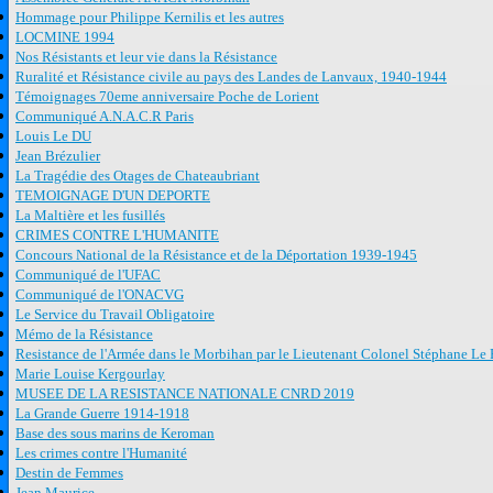
Hommage pour Philippe Kernilis et les autres
LOCMINE 1994
Nos Résistants et leur vie dans la Résistance
Ruralité et Résistance civile au pays des Landes de Lanvaux, 1940-1944
Témoignages 70eme anniversaire Poche de Lorient
Communiqué A.N.A.C.R Paris
Louis Le DU
Jean Brézulier
La Tragédie des Otages de Chateaubriant
TEMOIGNAGE D'UN DEPORTE
La Maltière et les fusillés
CRIMES CONTRE L'HUMANITE
Concours National de la Résistance et de la Déportation 1939-1945
Communiqué de l'UFAC
Communiqué de l'ONACVG
Le Service du Travail Obligatoire
Mémo de la Résistance
Resistance de l'Armée dans le Morbihan par le Lieutenant Colonel Stéphane Le 
Marie Louise Kergourlay
MUSEE DE LA RESISTANCE NATIONALE CNRD 2019
La Grande Guerre 1914-1918
Base des sous marins de Keroman
Les crimes contre l'Humanité
Destin de Femmes
Jean Maurice