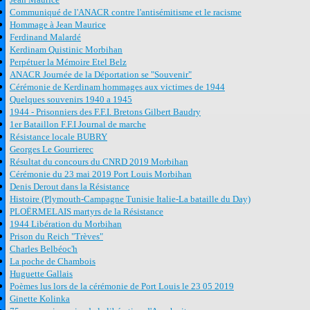
Communiqué de l'ANACR contre l'antisémitisme et le racisme
Hommage à Jean Maurice
Ferdinand Malardé
Kerdinam Quistinic Morbihan
Perpétuer la Mémoire Etel Belz
ANACR Journée de la Déportation se "Souvenir"
Cérémonie de Kerdinam hommages aux victimes de 1944
Quelques souvenirs 1940 a 1945
1944 - Prisonniers des F.F.I. Bretons Gilbert Baudry
1er Bataillon F.F.I Journal de marche
Résistance locale BUBRY
Georges Le Gourrierec
Résultat du concours du CNRD 2019 Morbihan
Cérémonie du 23 mai 2019 Port Louis Morbihan
Denis Derout dans la Résistance
Histoire (Plymouth-Campagne Tunisie Italie-La bataille du Day)
PLOËRMELAIS martyrs de la Résistance
1944 Libération du Morbihan
Prison du Reich "Trèves"
Charles Belbéoc'h
La poche de Chambois
Huguette Gallais
Poèmes lus lors de la cérémonie de Port Louis le 23 05 2019
Ginette Kolinka