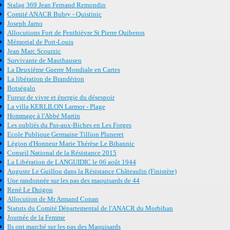
Stalag 369 Jean Fernand Remondin
Comité ANACR Bubry - Quistinic
Joseph Jarno
Allocutions Fort de Penthièvre St Pierre Quiberon
Mémorial de Port-Louis
Jean Marc Scourzic
Survivante de Mauthausen
La Deuxième Guerre Mondiale en Cartes
La libération de Brandérion
Botségalo
Fureur de vivre et énergie du désespoir
La villa KERLILON Larmor - Plage
Hommage à l'Abbé Martin
Les oubliés du Pas-aux-Biches en Les Forges
Ecole Publique Germaine Tillion Pluneret
Légion d'Honneur Marie Thérèse Le Bihannic
Conseil National de la Résistance 2015
La Libération de LANGUIDIC le 06 août 1944
Auguste Le Guillou dans la Résistance Châteaulin (Finistère)
Une randonnée sur les pas des maquisards de 44
René Le Duigou
Allocution de Mr Armand Conan
Statuts du Comité Départemental de l'ANACR du Morbihan
Journée de la Femme
Ils ont marché sur les pas des Maquisards