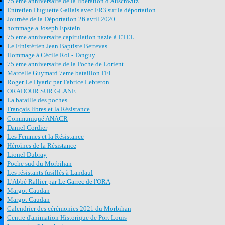
75 eme anniversaire de la libération d'Auschwitz
Entretien Huguette Gallais avec FR3 sur la déportation
Journée de la Déportation 26 avril 2020
hommage a Joseph Epstein
75 eme anniversaire capitulation nazie à ETEL
Le Finistérien Jean Baptiste Bertevas
Hommage à Cécile Rol - Tanguy
75 eme anniversaire de la Poche de Lorient
Marcelle Guymard 7eme bataillon FFI
Roger Le Hyaric par Fabrice Lebreton
ORADOUR SUR GLANE
La bataille des poches
Français libres et la Résistance
Communiqué ANACR
Daniel Cordier
Les Femmes et la Résistance
Héroïnes de la Résistance
Lionel Dubray
Poche sud du Morbihan
Les résistants fusillés à Landaul
L'Abbé Rallier par Le Garrec de l'ORA
Margot Caudan
Margot Caudan
Calendrier des cérémonies 2021 du Morbihan
Centre d'animation Historique de Port Louis