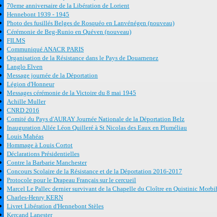
70eme anniversaire de la Libération de Lorient
Hennebont 1939 - 1945
Photo des fusillés Belges de Rosquéo en Lanvénégen (nouveau)
Cérémonie de Beg-Runio en Quéven (nouveau)
FILMS
Communiqué ANACR PARIS
Organisation de la Résistance dans le Pays de Douarnenez
Langlo Elven
Message journée de la Déportation
Légion d'Honneur
Messages cérémonie de la Victoire du 8 mai 1945
Achille Muller
CNRD 2016
Comité du Pays d'AURAY Journée Nationale de la Déportation Belz
Inauguration Allée Léon Quilleré à St Nicolas des Eaux en Pluméliau
Louis Mahéas
Hommage à Louis Cortot
Déclarations Présidentielles
Contre la Barbarie Manchester
Concours Scolaire de la Résistance et de la Déportation 2016-2017
Protocole pour le Drapeau Français sur le cercueil
Marcel Le Pallec dernier survivant de la Chapelle du Cloître en Quistinic Morb
Charles-Henry KERN
Livret Libération d'Hennebont Stèles
Kercand Lanester