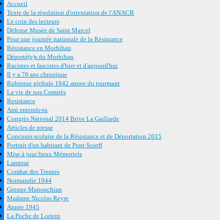
Accueil
Texte de la résolution d'orientation de l'ANACR
Le coin des lecteurs
Défense Musée de Saint Marcel
Pour une journée nationale de la Résistance
Résistance en Morbihan
Déporté(e)s du Morbihan
Racistes et fascistes d'hier et d'aujourd'hui
Il y a 70 ans chronique
Rubrique globale 1942 annee du tourmant
La vie de nos Comités
Resistance
Ami entends-tu
Congrès National 2014 Brive La Gaillarde
Articles de presse
Concours scolaire de la Résistance et de Déportation 2015
Portrait d'un habitant de Pont-Scorff
Mise à jour lieux Mémoriels
Lamprat
Combat des Trentes
Normandie 1944
Groupe Manouchian
Madame Nicolas Reyre
Année 1945
La Poche de Lorient