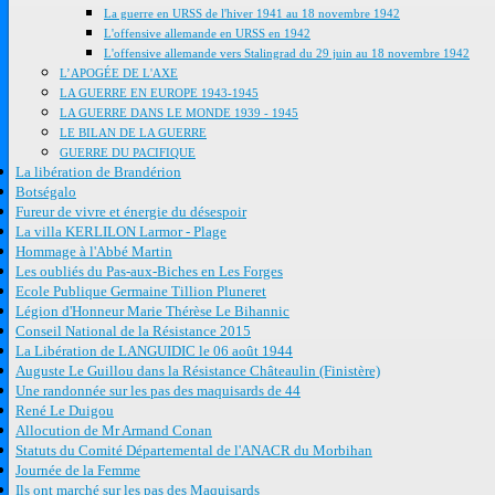
La guerre en URSS de l'hiver 1941 au 18 novembre 1942
L'offensive allemande en URSS en 1942
L'offensive allemande vers Stalingrad du 29 juin au 18 novembre 1942
L’APOGÉE DE L'AXE
LA GUERRE EN EUROPE 1943-1945
LA GUERRE DANS LE MONDE 1939 - 1945
LE BILAN DE LA GUERRE
GUERRE DU PACIFIQUE
La libération de Brandérion
Botségalo
Fureur de vivre et énergie du désespoir
La villa KERLILON Larmor - Plage
Hommage à l'Abbé Martin
Les oubliés du Pas-aux-Biches en Les Forges
Ecole Publique Germaine Tillion Pluneret
Légion d'Honneur Marie Thérèse Le Bihannic
Conseil National de la Résistance 2015
La Libération de LANGUIDIC le 06 août 1944
Auguste Le Guillou dans la Résistance Châteaulin (Finistère)
Une randonnée sur les pas des maquisards de 44
René Le Duigou
Allocution de Mr Armand Conan
Statuts du Comité Départemental de l'ANACR du Morbihan
Journée de la Femme
Ils ont marché sur les pas des Maquisards