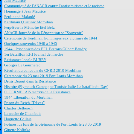
Jean Maurice
Communiqué de l'ANACR contre l'antisémitisme et le racisme
Hommage à Jean Maurice
Ferdinand Malardé
Kerdinam Quistinic Morbihan
Perpétuer la Mémoire Etel Belz
ANACR Journée de la Déportation se "Souvenir"
Cérémonie de Kerdinam hommages aux victimes de 1944
Quelques souvenirs 1940 a 1945
1944 - Prisonniers des F.F.I. Bretons Gilbert Baudry
1er Bataillon F.F.I Journal de marche
Résistance locale BUBRY
Georges Le Gourrierec
Résultat du concours du CNRD 2019 Morbihan
Cérémonie du 23 mai 2019 Port Louis Morbihan
Denis Derout dans la Résistance
Histoire (Plymouth-Campagne Tunisie Italie-La bataille du Day)
PLOËRMELAIS martyrs de la Résistance
1944 Libération du Morbihan
Prison du Reich "Trèves"
Charles Belbéoc'h
La poche de Chambois
Huguette Gallais
Poèmes lus lors de la cérémonie de Port Louis le 23 05 2019
Ginette Kolinka