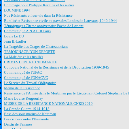
Hommage pour Philippe Kernilis et les autres
LOCMINE 1994
Nos Résistants et leur vie dans la Résistance
Ruralité et Résistance civile au pays des Landes de Lanvaux, 1940-1944
Témoignages 70eme anniversaire Poche de Lorient
Communiqué A.N.A.C.R Paris
Louis Le DU
Jean Brézulier
La Tragédie des Otages de Chateaubriant
TEMOIGNAGE D'UN DEPORTE
La Maltière et les fusillés
CRIMES CONTRE L'HUMANITE
Concours National de la Résistance et de la Déportation 1939-1945
Communiqué de l'UFAC
Communiqué de l'ONACVG
Le Service du Travail Obligatoire
Mémo de la Résistance
Resistance de l'Armée dans le Morbihan par le Lieutenant Colonel Stéphane Le 
Marie Louise Kergourlay
MUSEE DE LA RESISTANCE NATIONALE CNRD 2019
La Grande Guerre 1914-1918
Base des sous marins de Keroman
Les crimes contre l'Humanité
Destin de Femmes