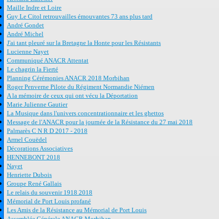
Maille Indre et Loire
Guy Le Citol retrouvailles émouvantes 73 ans plus tard
André Gondet
André Michel
J'ai tant pleuré sur la Bretagne la Honte pour les Résistants
Lucienne Nayet
Communiqué ANACR Attentat
Le chagrin la Fierté
Planning Cérémonies ANACR 2018 Morbihan
Roger Penverne Pilote du Régiment Normandie Niémen
A la mémoire de ceux qui ont vécu la Déportation
Marie Julienne Gautier
La Musique dans l'univers concentrationnaire et les ghettos
Message de l'ANACR pour la journée de la Résistance du 27 mai 2018
Palmarès C N R D 2017 - 2018
Armel Couëdel
Décorations Associatives
HENNEBONT 2018
Nayet
Henriette Dubois
Groupe René Gallais
Le relais du souvenir 1918 2018
Mémorial de Port Louis profané
Les Amis de la Résistance au Mémorial de Port Louis
Assemblée Générale ANACR Morbihan