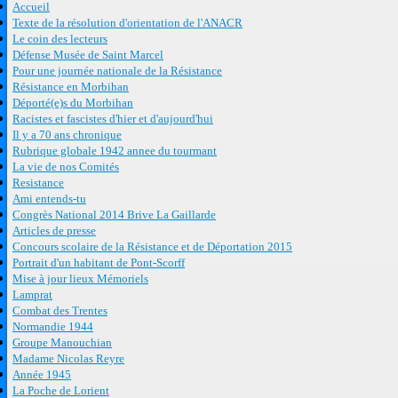
Accueil
Texte de la résolution d'orientation de l'ANACR
Le coin des lecteurs
Défense Musée de Saint Marcel
Pour une journée nationale de la Résistance
Résistance en Morbihan
Déporté(e)s du Morbihan
Racistes et fascistes d'hier et d'aujourd'hui
Il y a 70 ans chronique
Rubrique globale 1942 annee du tourmant
La vie de nos Comités
Resistance
Ami entends-tu
Congrès National 2014 Brive La Gaillarde
Articles de presse
Concours scolaire de la Résistance et de Déportation 2015
Portrait d'un habitant de Pont-Scorff
Mise à jour lieux Mémoriels
Lamprat
Combat des Trentes
Normandie 1944
Groupe Manouchian
Madame Nicolas Reyre
Année 1945
La Poche de Lorient