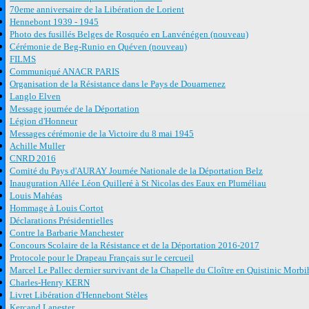
70eme anniversaire de la Libération de Lorient
Hennebont 1939 - 1945
Photo des fusillés Belges de Rosquéo en Lanvénégen (nouveau)
Cérémonie de Beg-Runio en Quéven (nouveau)
FILMS
Communiqué ANACR PARIS
Organisation de la Résistance dans le Pays de Douarnenez
Langlo Elven
Message journée de la Déportation
Légion d'Honneur
Messages cérémonie de la Victoire du 8 mai 1945
Achille Muller
CNRD 2016
Comité du Pays d'AURAY Journée Nationale de la Déportation Belz
Inauguration Allée Léon Quilleré à St Nicolas des Eaux en Pluméliau
Louis Mahéas
Hommage à Louis Cortot
Déclarations Présidentielles
Contre la Barbarie Manchester
Concours Scolaire de la Résistance et de la Déportation 2016-2017
Protocole pour le Drapeau Français sur le cercueil
Marcel Le Pallec dernier survivant de la Chapelle du Cloître en Quistinic Morb
Charles-Henry KERN
Livret Libération d'Hennebont Stèles
Kercand Lanester