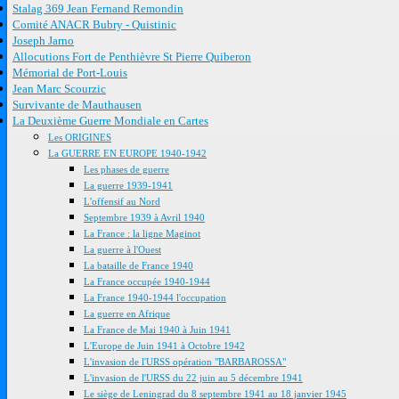
Stalag 369 Jean Fernand Remondin
Comité ANACR Bubry - Quistinic
Joseph Jarno
Allocutions Fort de Penthièvre St Pierre Quiberon
Mémorial de Port-Louis
Jean Marc Scourzic
Survivante de Mauthausen
La Deuxième Guerre Mondiale en Cartes
Les ORIGINES
La GUERRE EN EUROPE 1940-1942
Les phases de guerre
La guerre 1939-1941
L'offensif au Nord
Septembre 1939 à Avril 1940
La France : la ligne Maginot
La guerre à l'Ouest
La bataille de France 1940
La France occupée 1940-1944
La France 1940-1944 l'occupation
La guerre en Afrique
La France de Mai 1940 à Juin 1941
L'Europe de Juin 1941 à Octobre 1942
L'invasion de l'URSS opération "BARBAROSSA"
L'invasion de l'URSS du 22 juin au 5 décembre 1941
Le siège de Leningrad du 8 septembre 1941 au 18 janvier 1945