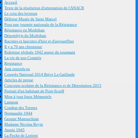
Accueil
Texte de la résolution d'orientation de l'ANACR
Le coin des lecteurs
Défense Musée de Saint Marcel
Pour une journée nationale de la Résistance
Résistance en Morbihan
Déporté(e)s du Morbihan
Racistes et fascistes d'hier et d'aujourd'hui
Il y a 70 ans chronique
Rubrique globale 1942 annee du tourmant
La vie de nos Comités
Resistance
Ami entends-tu
Congrès National 2014 Brive La Gaillarde
Articles de presse
Concours scolaire de la Résistance et de Déportation 2015
Portrait d'un habitant de Pont-Scorff
Mise à jour lieux Mémoriels
Lamprat
Combat des Trentes
Normandie 1944
Groupe Manouchian
Madame Nicolas Reyre
Année 1945
La Poche de Lorient