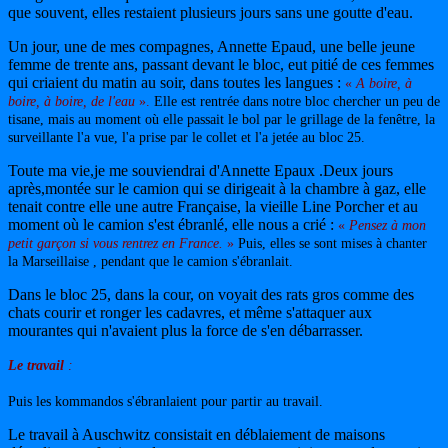
que souvent, elles restaient plusieurs jours sans une goutte d'eau.
Un jour, une de mes compagnes, Annette Epaud, une belle jeune
femme de trente ans, passant devant le bloc, eut pitié de ces femmes
qui criaient du matin au soir, dans toutes les langues :
«
A boire, à
boire, à boire, de l'eau
».
Elle est rentrée dans notre bloc chercher un peu de
tisane, mais au moment où elle passait le bol par le grillage de la fenêtre, la
surveillante l'a vue, l'a prise par le collet et l'a jetée au bloc 25.
Toute ma vie,je me souviendrai d'Annette Epaux .Deux jours
après,montée sur le camion qui se dirigeait à la chambre à gaz, elle
tenait contre elle une autre Française, la vieille Line Porcher et au
moment où le camion s'est ébranlé, elle nous a crié :
«
Pensez à mon
petit garçon si vous rentrez en France.
»
Puis, elles se sont mises à chanter
la Marseillaise , pendant que le camion s'ébranlait.
Dans le bloc 25, dans la cour, on voyait des rats gros comme des
chats courir et ronger les cadavres, et même s'attaquer aux
mourantes qui n'avaient plus la force de s'en débarrasser.
Le travail
:
Puis les kommandos s'ébranlaient pour partir au travail.
Le travail à Auschwitz consistait en déblaiement de maisons