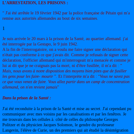
L’ARRESTATION, LES PRISONS :
“ J'ai été arrêtée le 19 février 1942 par la police française de Pétain qui m'a
remise aux autorités allemandes au bout de six semaines.
1
Je suis arrivée le 20 mars à la prison de la Santé, au quartier allemand. j'ai
été interrogée par la Gestapo, le 9 juin 1942.
A la fin de l'interrogatoire, on a voulu me faire signer une déclaration qui
n'était pas conforme à ce que j'avais dit. Comme je refusais de signer cette
déclaration, l'officier allemand qui m'interrogeait m'a menacée et comme je
lui ai dit que je ne craignais pas la mort, ni d'être fusillée, il m'a dit : “
Mais, nous avons à notre disposition des moyens bien pires que de fusiller
les gens pour les faire
-
mourir
”. Et l'interprète m'a dit : “
Vous ne savez pas
ce que vous venez de faire. Vous allez partir dans un camp de concentration
allemand, on n'en revient jamais
”
Dans la prison de la Santé :
J'ai été reconduite à la prison de la Santé et mise au secret. J'ai cependant pu
communiquer avec mes voisins par les canalisations et par les fenêtres. Je
me trouvais dans les cellules à. côté de celles du philosophe Georges
Politzer et du physicien Jacques Solomon, le gendre du professeur
Langevin, l'élève de Curie, un des premiers qui ait étudié la désintégration