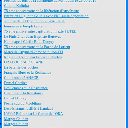
Poèmes lus lors de la cérémonie de Port Louis le 23 05 2019
Ginette Kolinka
75 eme anniversaire de la libération d'Auschwitz
Entretien Huguette Gallais avec FR3 sur la déportation
Journée de la Déportation 26 avril 2020
hommage a Joseph Epstein
75 eme anniversaire capitulation nazie à ETEL
Le Finistérien Jean Baptiste Bertevas
Hommage à Cécile Rol - Tanguy
75 eme anniversaire de la Poche de Lorient
Marcelle Guymard 7eme bataillon FFI
Roger Le Hyaric par Fabrice Lebreton
ORADOUR SUR GLANE
La bataille des poches
Français libres et la Résistance
Communiqué ANACR
Daniel Cordier
Les Femmes et la Résistance
Héroïnes de la Résistance
Lionel Dubray
Poche sud du Morbihan
Les résistants fusillés à Landaul
L'Abbé Rallier par Le Garrec de l'ORA
Margot Caudan
Margot Caudan