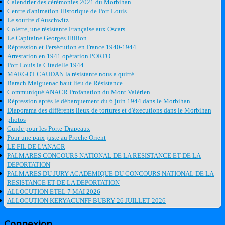
Calendrier des cérémonies 2021 du Morbihan
Centre d'animation Historique de Port Louis
Le sourire d'Auschwitz
Colette, une résistante Française aux Oscars
Le Capitaine Georges Hillion
Répression et Persécution en France 1940-1944
Arrestation en 1941 opération PORTO
Port Louis la Citadelle 1944
MARGOT CAUDAN la résistante nous a quitté
Barach Malguenac haut lieu de Résistance
Communiqué ANACR Profanation du Mont Valérien
Répression après le débarquement du 6 juin 1944 dans le Morbihan
Diaporama des différents lieux de tortures et d'éxecutions dans le Morbihan
photos
Guide pour les Porte-Drapeaux
Pour une paix juste au Proche Orient
LE FIL DE L'ANACR
PALMARES CONCOURS NATIONAL DE LA RESISTANCE ET DE LA
DEPORTATION
PALMARES DU JURY ACADEMIQUE DU CONCOURS NATIONAL DE LA
RESISTANCE ET DE LA DEPORTATION
ALLOCUTION ETEL 7 MAI 2026
ALLOCUTION KERYACUNFF BUBRY 26 JUILLET 2026
Connexion