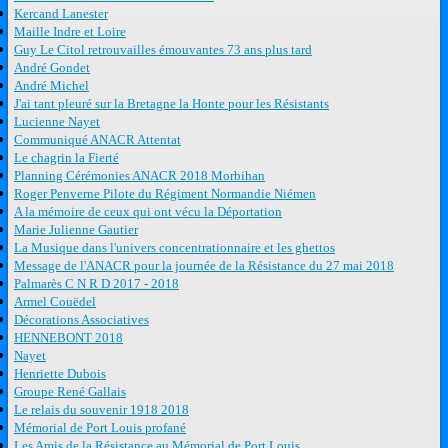
Kercand Lanester
Maille Indre et Loire
Guy Le Citol retrouvailles émouvantes 73 ans plus tard
André Gondet
André Michel
J'ai tant pleuré sur la Bretagne la Honte pour les Résistants
Lucienne Nayet
Communiqué ANACR Attentat
Le chagrin la Fierté
Planning Cérémonies ANACR 2018 Morbihan
Roger Penverne Pilote du Régiment Normandie Niémen
A la mémoire de ceux qui ont vécu la Déportation
Marie Julienne Gautier
La Musique dans l'univers concentrationnaire et les ghettos
Message de l'ANACR pour la journée de la Résistance du 27 mai 2018
Palmarès C N R D 2017 - 2018
Armel Couëdel
Décorations Associatives
HENNEBONT 2018
Nayet
Henriette Dubois
Groupe René Gallais
Le relais du souvenir 1918 2018
Mémorial de Port Louis profané
Les Amis de la Résistance au Mémorial de Port Louis