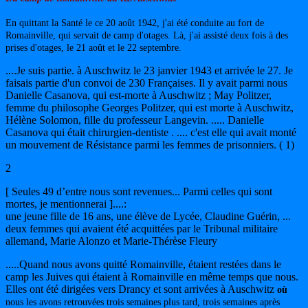
En quittant la Santé le ce 20 août 1942, j'ai été conduite au fort de
Romainville, qui servait de camp d'otages. Là, j'ai assisté deux fois à des
prises d'otages, le 21 août et le 22 septembre.
....Je suis partie. à Auschwitz le 23 janvier 1943 et arrivée le 27. Je
faisais partie d'un convoi de 230 Françaises. Il y avait parmi nous
Danielle Casanova, qui est-morte à Auschwitz ; May Politzer,
femme du philosophe Georges Politzer, qui est morte à Auschwitz,
Hélène Solomon, fille du professeur Langevin. ..... Danielle
Casanova qui était chirurgien-dentiste . .... c'est elle qui avait monté
un mouvement de Résistance parmi les femmes de prisonniers. ( 1)
2
[ Seules 49 d’entre nous sont revenues... Parmi celles qui sont
mortes, je mentionnerai ]....:
une jeune fille de 16 ans, une élève de Lycée, Claudine Guérin, ...
deux femmes qui avaient été acquittées par le Tribunal militaire
allemand, Marie Alonzo et Marie-Thérèse Fleury
.....Quand nous avons quitté Romainville, étaient restées dans le
camp les Juives qui étaient à Romainville en même temps que nous.
Elles ont été dirigées vers Drancy et sont arrivées à Auschwitz
où
nous les avons retrouvées trois semaines plus tard, trois semaines après