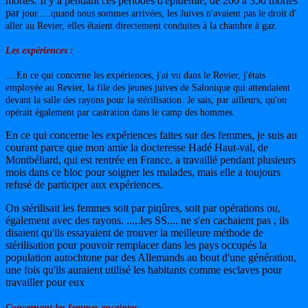
mortes. Il y a pendant ces périodes d'épidémie, de 200 à 350 mortes
par
jour.....
quand nous sommes arrivées, les Juives n'avaient pas le droit d'
aller au Revier, elles étaient directement conduites à la chambre à gaz.
Les expériences :
....En ce qui concerne les expériences, j'ai vu dans le Revier, j'étais
employée au Revier, la file des jeunes juives de Salonique qui attendaient
devant la salle des rayons pour la stérilisation. Je sais, par ailleurs, qu'on
opérait également par castration dans le camp des hommes.
En ce qui concerne les expériences faites sur des femmes, je suis au
courant parce que mon amie la docteresse Hadé Haut-val, de
Montbéliard, qui est rentrée en France, a travaillé pendant plusieurs
mois dans ce bloc pour soigner les malades, mais elle a toujours
refusé de participer aux expériences.
On stérilisait les femmes soit par piqûres, soit par opérations ou,
également avec des rayons. .....les SS.... ne s'en cachaient pas , ils
disaient qu'ils essayaient de trouver la meilleure méthode de
stérilisation pour pouvoir remplacer dans les pays occupés la
population autochtone par des Allemands au bout d'une génération,
une fois qu'ils auraient utilisé les habitants comme esclaves pour
travailler pour eux
Concernant les femmes enceintes
,