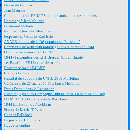
Destin de Femmes
Jean Maurice
Communiqué de l'ANACR contre l'antisémitisme et le racisme
Hommage à Jean Maurice
Ferdinand Malardé
Kerdinam Quistinic Morbihan
Perpétuer la Mémoire Etel Belz
ANACR Journée de la Déportation se "Souvenir"
Cérémonie de Kerdinam hommages aux victimes de 1944
Quelques souvenirs 1940 a 1945
1944 - Prisonniers des F.F.I. Bretons Gilbert Baudry
1er Bataillon F.F.I Journal de marche
Résistance locale BUBRY
Georges Le Gourrierec
Résultat du concours du CNRD 2019 Morbihan
Cérémonie du 23 mai 2019 Port Louis Morbihan
Denis Derout dans la Résistance
Histoire (Plymouth-Campagne Tunisie Italie-La bataille du Day)
PLOËRMELAIS martyrs de la Résistance
1944 Libération du Morbihan
Prison du Reich "Trèves"
Charles Belbéoc'h
La poche de Chambois
Huguette Gallais