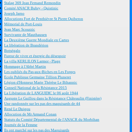
Stalag 369 Jean Fernand Remondin
Comité ANACR Bubry - Quistinic
Joseph Jarno
Allocutions Fort de Penthièvre St Pierre Quiberon
Mémorial de Port-Louis
Jean Marc Scourzic
Survivante de Mauthausen
La Deuxième Guerre Mondiale en Cartes
La libération de Brandérion
Botségalo
Fureur de vivre et énergie du désespoir
La villa KERLILON Larmor - Plage
Hommage à l'Abbé Martin
Les oubliés du Pas-aux-Biches en Les Forges
Ecole Publique Germaine Tillion Pluneret
Légion d'Honneur Marie Thérèse Le Bihannic
Conseil National de la Résistance 2015
La Libération de LANGUIDIC le 06 août 1944
Auguste Le Guillou dans la Résistance Châteaulin (Finistère)
Une randonnée sur les pas des maquisards de 44
René Le Duigou
Allocution de Mr Armand Conan
Statuts du Comité Départemental de l'ANACR du Morbihan
Journée de la Femme
Ils ont marché sur les pas des Maquisards