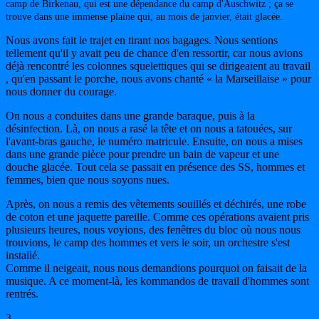
camp de Birkenau, qui est une dépendance du camp d'Auschwitz ; ça se
trouve dans une immense plaine qui, au mois de janvier, était glacée.
Nous avons fait le trajet en tirant nos bagages. Nous sentions
tellement qu'il y avait peu de chance d'en ressortir, car nous avions
déjà rencontré les colonnes squelettiques qui se dirigeaient au travail
, qu'en passant le porche, nous avons chanté « la Marseillaise » pour
nous donner du courage.
On nous a conduites dans une grande baraque, puis à la
désinfection. Là, on nous a rasé la tête et on nous a tatouées, sur
l'avant-bras gauche, le numéro matricule. Ensuite, on nous a mises
dans une grande pièce pour prendre un bain de vapeur et une
douche glacée. Tout cela se passait en présence des SS, hommes et
femmes, bien que nous soyons nues.
Après, on nous a remis des vêtements souillés et déchirés, une robe
de coton et une jaquette pareille. Comme ces opérations avaient pris
plusieurs heures, nous voyions, des fenêtres du bloc où nous nous
trouvions, le camp des hommes et vers le soir, un orchestre s'est
installé.
Comme il neigeait, nous nous demandions pourquoi on faisait de la
musique. A ce moment-là, les kommandos de travail d'hommes sont
rentrés.
3