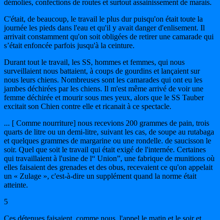
démolies, confections de routes et surtout assainissement de marais.
C'était, de beaucoup, le travail le plus dur puisqu'on était toute la
journée les pieds dans l'eau et qu'il y avait danger d'enlisement. Il
arrivait constamment qu'on soit obligées de retirer une camarade qui
s’était enfoncée parfois jusqu'à la ceinture.
Durant tout le travail, les SS, hommes et femmes, qui nous
surveillaient nous battaient, à coups de gourdins et lançaient sur
nous leurs chiens. Nombreuses sont les camarades qui ont eu les
jambes déchirées par les chiens. Il m'est même arrivé de voir une
femme déchirée et mourir sous mes yeux, alors que le SS Tauber
excitait son Chien contre elle et ricanait à ce spectacle.
... [ Comme nourriture] nous recevions 200 grammes de pain, trois
quarts de litre ou un demi-litre, suivant les cas, de soupe au rutabaga
et quelques grammes de margarine ou une rondelle. de saucisson le
soir. Quel que soit le travail qui était exigé de l'internée. Certaines
qui travaillaient à l'usine de l“ Union”, une fabrique de munitions où
elles faisaient des grenades et des obus, recevaient ce qu'on appelait
un « Zulage », c'est-à-dire un supplément quand la norme était
atteinte.
5
Ces détenues faisaient, comme nous, l'appel le matin et le soir et