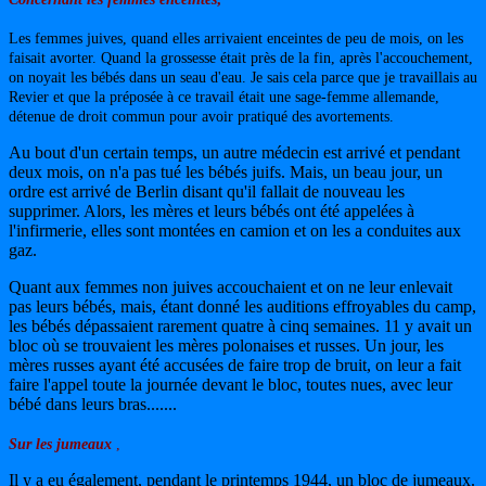
Les femmes juives, quand elles arrivaient enceintes de peu de mois, on les
faisait avorter. Quand la grossesse était près de la fin, après l'accouchement,
on noyait les bébés dans un seau d'eau. Je sais cela parce que je travaillais au
Revier et que la préposée à ce travail était une sage-femme allemande,
détenue de droit commun pour avoir pratiqué des avortements.
Au bout d'un certain temps, un autre médecin est arrivé et pendant
deux mois, on n'a pas tué les bébés juifs. Mais, un beau jour, un
ordre est arrivé de Berlin disant qu'il fallait de nouveau les
supprimer. Alors, les mères et leurs bébés ont été appelées à
l'infirmerie, elles sont montées en camion et on les a conduites aux
gaz.
Quant aux femmes non juives accouchaient et on ne leur enlevait
pas leurs bébés, mais, étant donné les auditions effroyables du camp,
les bébés dépassaient rarement quatre à cinq semaines. 11 y avait un
bloc où se trouvaient les mères polonaises et russes. Un jour, les
mères russes ayant été accusées de faire trop de bruit, on leur a fait
faire l'appel toute la journée devant le bloc, toutes nues, avec leur
bébé dans leurs bras.......
Sur les jumeaux
,
Il y a eu également, pendant le printemps 1944, un bloc de jumeaux.