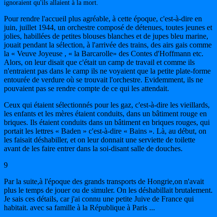
ignoraient qu'ils allaient à la mort.
Pour rendre l'accueil plus agréable, à cette époque, c'est-à-dire en
juin, juillet 1944, un orchestre composé de détenues, toutes jeunes et
jolies, habillées de petites blouses blanches et de jupes bleu marine,
jouait pendant la sélection, à l'arrivée des trains, des airs gais comme
la « Veuve Joyeuse , « la Barcarolle» des Contes d'Hoffmann etc.
Alors, on leur disait que c'était un camp de travail et comme ils
n'entraient pas dans le camp ils ne voyaient que la petite plate-forme
entourée de verdure où se trouvait l'orchestre. Evidemment, ils ne
pouvaient pas se rendre compte de ce qui les attendait.
Ceux qui étaient sélectionnés pour les gaz, c'est-à-dire les vieillards,
les enfants et les mères étaient conduits, dans un bâtiment rouge en
briques. Ils étaient conduits dans un bâtiment en briques rouges, qui
portait les lettres « Baden » c'est-à-dire « Bains ». Là, au début, on
les faisait déshabiller, et on leur donnait une serviette de toilette
avant de les faire entrer dans la soi-disant salle de douches.
9
Par la suite,à l'époque des grands transports de Hongrie,on n'avait
plus le temps de jouer ou de simuler. On les déshabillait brutalement.
Je sais ces détails, car j'ai connu une petite Juive de France qui
habitait. avec sa famille à la République à Paris ...