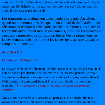
nous. Sur 1.200 qu'elles étaient, il n'en est entré dans le camp que 125, les
autres ont été dirigées sur les gaz tout de suite. Sur ces 125, au bout d'un
mois, il n'en restait pas une seule.
Les transports se pratiquaient de la manière suivante. Au début,
quand nous sommes arrivées, quand un convoi de Juifs arrivait, on
sélectionnait d'abord les vieillards, les vieilles femmes, les mères et
les enfants qu'on faisait monter en camions, ainsi que les malades ou
ceux qui paraissaient de constitution faible. On ne prenait que les
jeunes femmes et jeunes filles et les jeunes gens qu'on envoyait au
camp des hommes......
AUSCHWITZ
L’arrivée au KL Auschwitz:
Le voyage avait été extrêmement pénible, car nous étions 60 par wagon et
l'on ne nous a pas distribué de nourriture ni de boisson pendant le trajet.
Comme nous demandions, aux arrêts, aux soldats lorrains, enrôlés dans la
Wehrmacht, qui nous gardaient, si l'on arrivait bientôt, ils nous ont
répondu:
“
Si vous saviez où vous allez, vous ne seriez pas pressées
d'arriver”.
Nous sommes arrivées à Auschwitz au petit jour. On a déplombé nos
wagons et on nous a fait sortir à coups de crosses pour nous conduire au