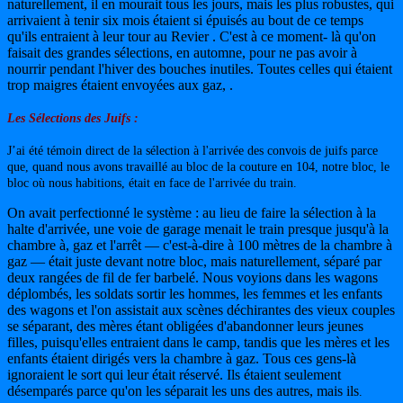
naturellement, il en mourait tous les jours, mais les plus robustes, qui
arrivaient à tenir six mois étaient si épuisés au bout de ce temps
qu'ils entraient à leur tour au Revier . C'est à ce moment- là qu'on
faisait des grandes sélections, en automne, pour ne pas avoir à
nourrir pendant l'hiver des bouches inutiles. Toutes celles qui étaient
trop maigres étaient envoyées aux gaz, .
Les Sélections des Juifs :
J’ai été témoin direct de la sélection à l'arrivée des convois de juifs parce
que, quand nous avons travaillé au bloc de la couture en 104, notre bloc, le
bloc où nous habitions, était en face de l'arrivée du train.
On avait perfectionné le système : au lieu de faire la sélection à la
halte d'arrivée, une voie de garage menait le train presque jusqu'à la
chambre à, gaz et l'arrêt — c'est-à-dire à 100 mètres de la chambre à
gaz — était juste devant notre bloc, mais naturellement, séparé par
deux rangées de fil de fer barbelé. Nous voyions dans les wagons
déplombés, les soldats sortir les hommes, les femmes et les enfants
des wagons et l'on assistait aux scènes déchirantes des vieux couples
se séparant, des mères étant obligées d'abandonner leurs jeunes
filles, puisqu'elles entraient dans le camp, tandis que les mères et les
enfants étaient dirigés vers la chambre à gaz. Tous ces gens-là
ignoraient le sort qui leur était réservé. Ils étaient seulement
désemparés parce qu'on les séparait les uns des autres, mais ils
.