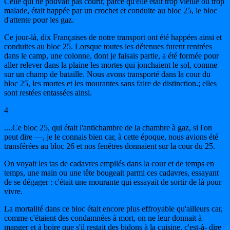
Celle qui ne pouvait pas courir, parce qu'elle était trop vieille ou trop
malade, était happée par un crochet et conduite au bloc 25, le bloc
d'attente pour les gaz.
Ce jour-là, dix Françaises de notre transport ont été happées ainsi et
conduites au bloc 25. Lorsque toutes les détenues furent rentrées
dans le camp, une colonne, dont je faisais partie, a été formée pour
aller relever dans la plaine les mortes qui jonchaient le sol, comme
sur un champ de bataille. Nous avons transporté dans la cour du
bloc 25, les mortes et les mourantes sans faire de distinction.; elles
sont restées entassées ainsi.
4
....Ce bloc 25, qui était l'antichambre de la chambre à gaz, si l'on
peut dire —, je le connais bien car, à cette époque, nous avions été
transférées au bloc 26 et nos fenêtres donnaient sur la cour du 25.
On voyait les tas de cadavres empilés dans la cour et de temps en
temps, une main ou une tête bougeait parmi ces cadavres, essayant
de se dégager : c'était une mourante qui essayait de sortir de là pour
vivre.
La mortalité dans ce bloc était encore plus effroyable qu'ailleurs car,
comme c'étaient des condamnées à mort, on ne leur donnait à
manger et à boire que s'il restait des bidons à la cuisine, c'est-à- dire