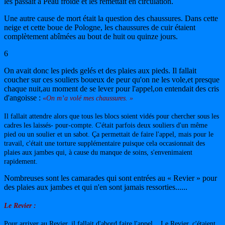
les passait à Peau froide et les remettait en circulation.
Une autre cause de mort était la question des chaussures. Dans cette
neige et cette boue de Pologne, les chaussures de cuir étaient
complètement abîmées au bout de huit ou quinze jours.
6
On avait donc les pieds gelés et des plaies aux pieds. Il fallait
coucher sur ces souliers boueux de peur qu'on ne les vole,et presque
chaque nuit,au moment de se lever pour l'appel,on entendait des cris
d'angoisse :
«
On m’a volé mes chaussures. »
Il fallait attendre alors que tous les blocs soient vidés pour chercher sous les
cadres les laissés- pour-compte. C'était parfois deux souliers d'un même
pied ou un soulier et un sabot. Ça permettait de faire l'appel, mais pour le
travail, c'était une torture supplémentaire puisque cela occasionnait des
plaies aux jambes qui, à cause du manque de soins, s'envenimaient
rapidement.
Nombreuses sont les camarades qui sont entrées au « Revier » pour
des plaies aux jambes et qui n'en sont jamais ressorties......
Le Revier :
Pour arriver au Revier, il fallait d'abord faire l'appel... Le Revier, c'étaient