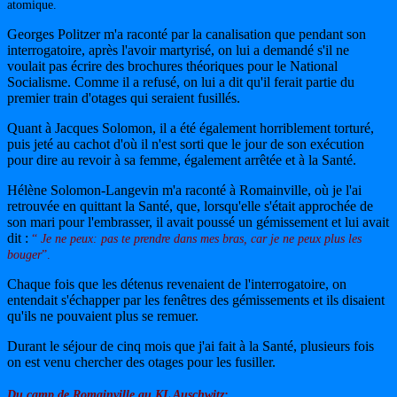
atomique.
Georges Politzer m'a raconté par la canalisation que pendant son
interrogatoire, après l'avoir martyrisé, on lui a demandé s'il ne
voulait pas écrire des brochures théoriques pour le National
Socialisme. Comme il a refusé, on lui a dit qu'il ferait partie du
premier train d'otages qui seraient fusillés.
Quant à Jacques Solomon, il a été également horriblement torturé,
puis jeté au cachot d'où il n'est sorti que le jour de son exécution
pour dire au revoir à sa femme, également arrêtée et à la Santé.
Hélène Solomon-Langevin m'a raconté à Romainville, où je l'ai
retrouvée en quittant la Santé, que, lorsqu'elle s'était approchée de
son mari pour l'embrasser, il avait poussé un gémissement et lui avait
dit :
“
Je ne peux: pas te prendre dans mes bras, car je ne peux plus les
bouger
”.
Chaque fois que les détenus revenaient de l'interrogatoire, on
entendait s'échapper par les fenêtres des gémissements et ils disaient
qu'ils ne pouvaient plus se remuer.
Durant le séjour de cinq mois que j'ai fait à la Santé, plusieurs fois
on est venu chercher des otages pour les fusiller.
Du camp de Romainville au KL Auschwitz: