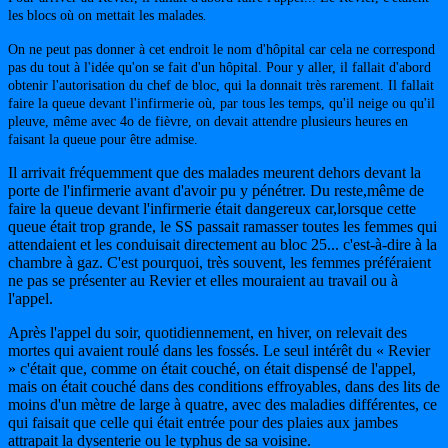
les blocs où on mettait les malades
.
On ne peut pas donner à cet endroit le nom d'hôpital car cela ne correspond
pas du tout à l'idée qu'on se fait d'un hôpital. Pour y aller, il fallait d'abord
obtenir l'autorisation du chef de bloc, qui la donnait très rarement. Il fallait
faire la queue devant l'infirmerie où, par tous les temps, qu'il neige ou qu'il
pleuve, même avec 4o de fièvre, on devait attendre plusieurs heures en
faisant la queue pour être admise.
Il arrivait fréquemment que des malades meurent dehors devant la
porte de l'infirmerie avant d'avoir pu y pénétrer. Du reste,même de
faire la queue devant l'infirmerie était dangereux car,lorsque cette
queue était trop grande, le SS passait ramasser toutes les femmes qui
attendaient et les conduisait directement au bloc 25... c'est-à-dire à la
chambre à gaz. C'est pourquoi, très souvent, les femmes préféraient
ne pas se présenter au Revier et elles mouraient au travail ou à
l'appel.
Après l'appel du soir, quotidiennement, en hiver, on relevait des
mortes qui avaient roulé dans les fossés. Le seul intérêt du « Revier
» c'était que, comme on était couché, on était dispensé de l'appel,
mais on était couché dans des conditions effroyables, dans des lits de
moins d'un mètre de large à quatre, avec des maladies différentes, ce
qui faisait que celle qui était entrée pour des plaies aux jambes
attrapait la dysenterie ou le typhus de sa voisine.