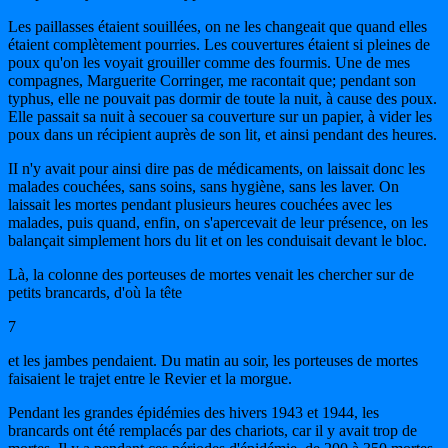
Les paillasses étaient souillées, on ne les changeait que quand elles
étaient complètement pourries. Les couvertures étaient si pleines de
poux qu'on les voyait grouiller comme des fourmis. Une de mes
compagnes, Marguerite Corringer, me racontait que; pendant son
typhus, elle ne pouvait pas dormir de toute la nuit, à cause des poux.
Elle passait sa nuit à secouer sa couverture sur un papier, à vider les
poux dans un récipient auprès de son lit, et ainsi pendant des heures.
II n'y avait pour ainsi dire pas de médicaments, on laissait donc les
malades couchées, sans soins, sans hygiène, sans les laver. On
laissait les mortes pendant plusieurs heures couchées avec les
malades, puis quand, enfin, on s'apercevait de leur présence, on les
balançait simplement hors du lit et on les conduisait devant le bloc.
Là, la colonne des porteuses de mortes venait les chercher sur de
petits brancards, d'où la tête
7
et les jambes pendaient. Du matin au soir, les porteuses de mortes
faisaient le trajet entre le Revier et la morgue.
Pendant les grandes épidémies des hivers 1943 et 1944, les
brancards ont été remplacés par des chariots, car il y avait trop de