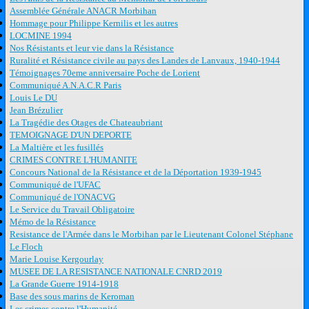
Assemblée Générale ANACR Morbihan
Hommage pour Philippe Kernilis et les autres
LOCMINE 1994
Nos Résistants et leur vie dans la Résistance
Ruralité et Résistance civile au pays des Landes de Lanvaux, 1940-1944
Témoignages 70eme anniversaire Poche de Lorient
Communiqué A.N.A.C.R Paris
Louis Le DU
Jean Brézulier
La Tragédie des Otages de Chateaubriant
TEMOIGNAGE D'UN DEPORTE
La Maltière et les fusillés
CRIMES CONTRE L'HUMANITE
Concours National de la Résistance et de la Déportation 1939-1945
Communiqué de l'UFAC
Communiqué de l'ONACVG
Le Service du Travail Obligatoire
Mémo de la Résistance
Resistance de l'Armée dans le Morbihan par le Lieutenant Colonel Stéphane
Le Floch
Marie Louise Kergourlay
MUSEE DE LA RESISTANCE NATIONALE CNRD 2019
La Grande Guerre 1914-1918
Base des sous marins de Keroman
Les crimes contre l'Humanité