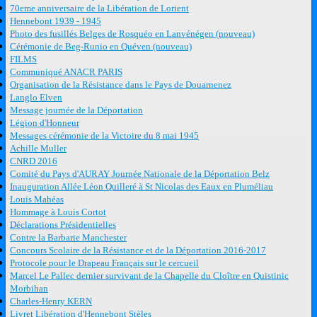
70eme anniversaire de la Libération de Lorient
Hennebont 1939 - 1945
Photo des fusillés Belges de Rosquéo en Lanvénégen (nouveau)
Cérémonie de Beg-Runio en Quéven (nouveau)
FILMS
Communiqué ANACR PARIS
Organisation de la Résistance dans le Pays de Douarnenez
Langlo Elven
Message journée de la Déportation
Légion d'Honneur
Messages cérémonie de la Victoire du 8 mai 1945
Achille Muller
CNRD 2016
Comité du Pays d'AURAY Journée Nationale de la Déportation Belz
Inauguration Allée Léon Quilleré à St Nicolas des Eaux en Pluméliau
Louis Mahéas
Hommage à Louis Cortot
Déclarations Présidentielles
Contre la Barbarie Manchester
Concours Scolaire de la Résistance et de la Déportation 2016-2017
Protocole pour le Drapeau Français sur le cercueil
Marcel Le Pallec dernier survivant de la Chapelle du Cloître en Quistinic
Morbihan
Charles-Henry KERN
Livret Libération d'Hennebont Stèles