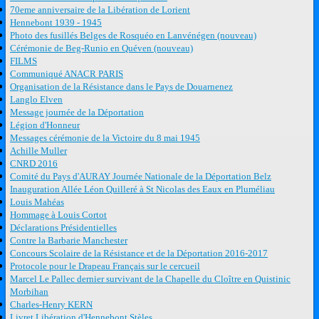
70eme anniversaire de la Libération de Lorient
Hennebont 1939 - 1945
Photo des fusillés Belges de Rosquéo en Lanvénégen (nouveau)
Cérémonie de Beg-Runio en Quéven (nouveau)
FILMS
Communiqué ANACR PARIS
Organisation de la Résistance dans le Pays de Douarnenez
Langlo Elven
Message journée de la Déportation
Légion d'Honneur
Messages cérémonie de la Victoire du 8 mai 1945
Achille Muller
CNRD 2016
Comité du Pays d'AURAY Journée Nationale de la Déportation Belz
Inauguration Allée Léon Quilleré à St Nicolas des Eaux en Pluméliau
Louis Mahéas
Hommage à Louis Cortot
Déclarations Présidentielles
Contre la Barbarie Manchester
Concours Scolaire de la Résistance et de la Déportation 2016-2017
Protocole pour le Drapeau Français sur le cercueil
Marcel Le Pallec dernier survivant de la Chapelle du Cloître en Quistinic
Morbihan
Charles-Henry KERN
Livret Libération d'Hennebont Stèles