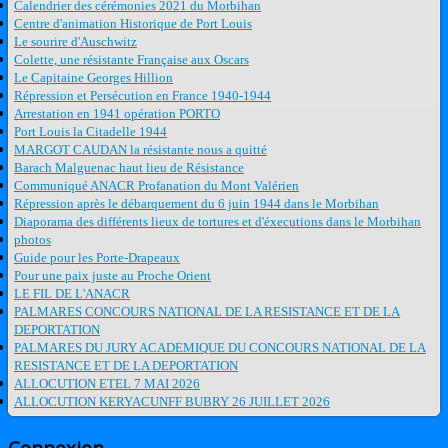
Calendrier des cérémonies 2021 du Morbihan
Centre d'animation Historique de Port Louis
Le sourire d'Auschwitz
Colette, une résistante Française aux Oscars
Le Capitaine Georges Hillion
Répression et Persécution en France 1940-1944
Arrestation en 1941 opération PORTO
Port Louis la Citadelle 1944
MARGOT CAUDAN la résistante nous a quitté
Barach Malguenac haut lieu de Résistance
Communiqué ANACR Profanation du Mont Valérien
Répression après le débarquement du 6 juin 1944 dans le Morbihan
Diaporama des différents lieux de tortures et d'éxecutions dans le Morbihan
photos
Guide pour les Porte-Drapeaux
Pour une paix juste au Proche Orient
LE FIL DE L'ANACR
PALMARES CONCOURS NATIONAL DE LA RESISTANCE ET DE LA
DEPORTATION
PALMARES DU JURY ACADEMIQUE DU CONCOURS NATIONAL DE LA
RESISTANCE ET DE LA DEPORTATION
ALLOCUTION ETEL 7 MAI 2026
ALLOCUTION KERYACUNFF BUBRY 26 JUILLET 2026
Connexion