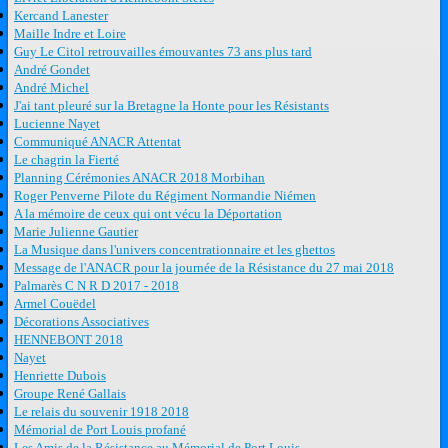
Kercand Lanester
Maille Indre et Loire
Guy Le Citol retrouvailles émouvantes 73 ans plus tard
André Gondet
André Michel
J'ai tant pleuré sur la Bretagne la Honte pour les Résistants
Lucienne Nayet
Communiqué ANACR Attentat
Le chagrin la Fierté
Planning Cérémonies ANACR 2018 Morbihan
Roger Penverne Pilote du Régiment Normandie Niémen
A la mémoire de ceux qui ont vécu la Déportation
Marie Julienne Gautier
La Musique dans l'univers concentrationnaire et les ghettos
Message de l'ANACR pour la journée de la Résistance du 27 mai 2018
Palmarès C N R D 2017 - 2018
Armel Couëdel
Décorations Associatives
HENNEBONT 2018
Nayet
Henriette Dubois
Groupe René Gallais
Le relais du souvenir 1918 2018
Mémorial de Port Louis profané
Les Amis de la Résistance au Mémorial de Port Louis