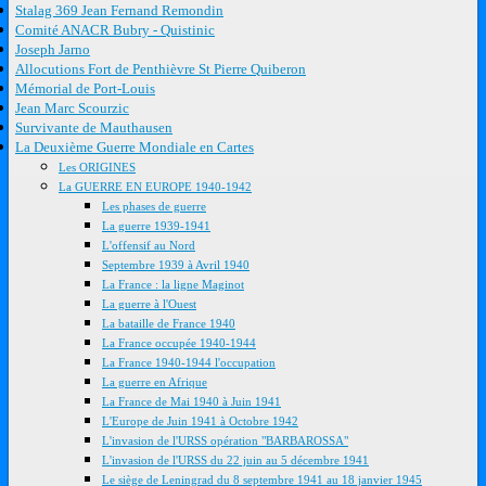
Stalag 369 Jean Fernand Remondin
Comité ANACR Bubry - Quistinic
Joseph Jarno
Allocutions Fort de Penthièvre St Pierre Quiberon
Mémorial de Port-Louis
Jean Marc Scourzic
Survivante de Mauthausen
La Deuxième Guerre Mondiale en Cartes
Les ORIGINES
La GUERRE EN EUROPE 1940-1942
Les phases de guerre
La guerre 1939-1941
L'offensif au Nord
Septembre 1939 à Avril 1940
La France : la ligne Maginot
La guerre à l'Ouest
La bataille de France 1940
La France occupée 1940-1944
La France 1940-1944 l'occupation
La guerre en Afrique
La France de Mai 1940 à Juin 1941
L'Europe de Juin 1941 à Octobre 1942
L'invasion de l'URSS opération "BARBAROSSA"
L'invasion de l'URSS du 22 juin au 5 décembre 1941
Le siège de Leningrad du 8 septembre 1941 au 18 janvier 1945