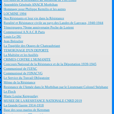
Assemblée Générale ANACR Morbihan
Hommage pour Philippe Kernilis et les autres
LOCMINE 1994
Nos Résistants et leur vie dans la Résistance
Ruralité et Résistance civile au pays des Landes de Lanvaux, 1940-1944
Témoignages 70eme anniversaire Poche de Lorient
Communiqué A.N.A.C.R Paris
Louis Le DU
Jean Brézulier
La Tragédie des Otages de Chateaubriant
TEMOIGNAGE D'UN DEPORTE
La Maltière et les fusillés
CRIMES CONTRE L'HUMANITE
Concours National de la Résistance et de la Déportation 1939-1945
Communiqué de l'UFAC
Communiqué de l'ONACVG
Le Service du Travail Obligatoire
Mémo de la Résistance
Resistance de l'Armée dans le Morbihan par le Lieutenant Colonel Stéphane
Le Floch
Marie Louise Kergourlay
MUSEE DE LA RESISTANCE NATIONALE CNRD 2019
La Grande Guerre 1914-1918
Base des sous marins de Keroman