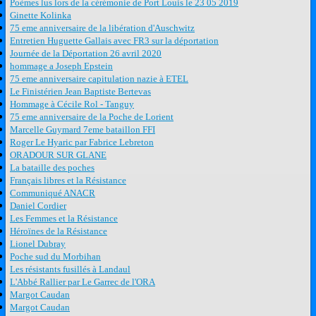
Poèmes lus lors de la cérémonie de Port Louis le 23 05 2019
Ginette Kolinka
75 eme anniversaire de la libération d'Auschwitz
Entretien Huguette Gallais avec FR3 sur la déportation
Journée de la Déportation 26 avril 2020
hommage a Joseph Epstein
75 eme anniversaire capitulation nazie à ETEL
Le Finistérien Jean Baptiste Bertevas
Hommage à Cécile Rol - Tanguy
75 eme anniversaire de la Poche de Lorient
Marcelle Guymard 7eme bataillon FFI
Roger Le Hyaric par Fabrice Lebreton
ORADOUR SUR GLANE
La bataille des poches
Français libres et la Résistance
Communiqué ANACR
Daniel Cordier
Les Femmes et la Résistance
Héroïnes de la Résistance
Lionel Dubray
Poche sud du Morbihan
Les résistants fusillés à Landaul
L'Abbé Rallier par Le Garrec de l'ORA
Margot Caudan
Margot Caudan