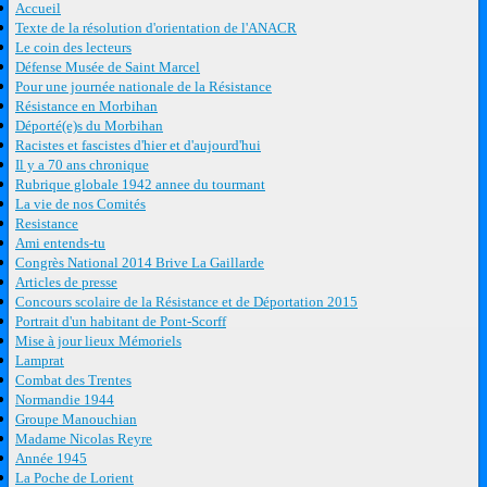
Accueil
Texte de la résolution d'orientation de l'ANACR
Le coin des lecteurs
Défense Musée de Saint Marcel
Pour une journée nationale de la Résistance
Résistance en Morbihan
Déporté(e)s du Morbihan
Racistes et fascistes d'hier et d'aujourd'hui
Il y a 70 ans chronique
Rubrique globale 1942 annee du tourmant
La vie de nos Comités
Resistance
Ami entends-tu
Congrès National 2014 Brive La Gaillarde
Articles de presse
Concours scolaire de la Résistance et de Déportation 2015
Portrait d'un habitant de Pont-Scorff
Mise à jour lieux Mémoriels
Lamprat
Combat des Trentes
Normandie 1944
Groupe Manouchian
Madame Nicolas Reyre
Année 1945
La Poche de Lorient