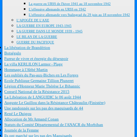
La guerre en URSS de l'hiver 1941 au 18 novembre 1942
L'offensive allemande en URSS en 1942
L'offensive allemande vers Stalingrad du 29 juin au 18 novembre 1942
L’APOGÉE DE L'AXE
LA GUERRE EN EUROPE 1943-1945
LA GUERRE DANS LE MONDE 1939 - 1945
LE BILAN DE LA GUERRE
GUERRE DU PACIFIQUE
La libération de Brandérion
Botségalo
Fureur de vivre et énergie du désespoir
La villa KERLILON Larmor - Plage
Hommage à l'Abbé Martin
Les oubliés du Pas-aux-Biches en Les Forges
Ecole Publique Germaine Tillion Pluneret
Légion d'Honneur Marie Thérèse Le Bihannic
Conseil National de la Résistance 2015
La Libération de LANGUIDIC le 06 août 1944
Auguste Le Guillou dans la Résistance Châteaulin (Finistère)
Une randonnée sur les pas des maquisards de 44
René Le Duigou
Allocution de Mr Armand Conan
Statuts du Comité Départemental de l'ANACR du Morbihan
Journée de la Femme
Ils ont marché sur les pas des Maquisards