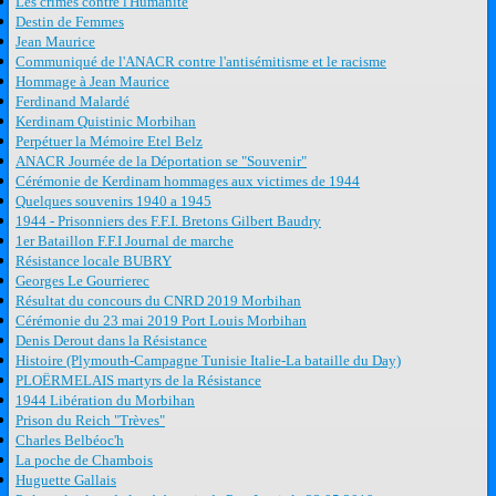
Les crimes contre l'Humanité
Destin de Femmes
Jean Maurice
Communiqué de l'ANACR contre l'antisémitisme et le racisme
Hommage à Jean Maurice
Ferdinand Malardé
Kerdinam Quistinic Morbihan
Perpétuer la Mémoire Etel Belz
ANACR Journée de la Déportation se "Souvenir"
Cérémonie de Kerdinam hommages aux victimes de 1944
Quelques souvenirs 1940 a 1945
1944 - Prisonniers des F.F.I. Bretons Gilbert Baudry
1er Bataillon F.F.I Journal de marche
Résistance locale BUBRY
Georges Le Gourrierec
Résultat du concours du CNRD 2019 Morbihan
Cérémonie du 23 mai 2019 Port Louis Morbihan
Denis Derout dans la Résistance
Histoire (Plymouth-Campagne Tunisie Italie-La bataille du Day)
PLOËRMELAIS martyrs de la Résistance
1944 Libération du Morbihan
Prison du Reich "Trèves"
Charles Belbéoc'h
La poche de Chambois
Huguette Gallais