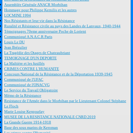
Assemblée Générale ANACR Morbihan
Hommage pour Philippe Kernilis et les autres
LOCMINE 1994
Nos Résistants et leur vie dans la Résistance
Ruralité et Résistance civile au pays des Landes de Lanvaux, 1940-1944
Témoignages 70eme anniversaire Poche de Lorient
Communiqué A.N.A.C.R Paris
Louis Le DU
Jean Brézulier
La Tragédie des Otages de Chateaubriant
TEMOIGNAGE D'UN DEPORTE
La Maltière et les fusillés
CRIMES CONTRE L'HUMANITE
Concours National de la Résistance et de la Déportation 1939-1945
Communiqué de l'UFAC
Communiqué de l'ONACVG
Le Service du Travail Obligatoire
Mémo de la Résistance
Resistance de l'Armée dans le Morbihan par le Lieutenant Colonel Stéphane
Le Floch
Marie Louise Kergourlay
MUSEE DE LA RESISTANCE NATIONALE CNRD 2019
La Grande Guerre 1914-1918
Base des sous marins de Keroman
Les crimes contre l'Humanité