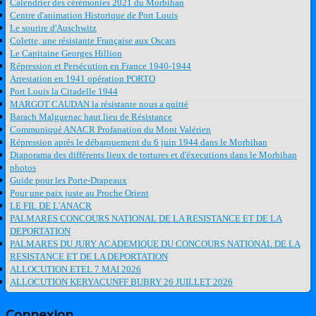
Calendrier des cérémonies 2021 du Morbihan
Centre d'animation Historique de Port Louis
Le sourire d'Auschwitz
Colette, une résistante Française aux Oscars
Le Capitaine Georges Hillion
Répression et Persécution en France 1940-1944
Arrestation en 1941 opération PORTO
Port Louis la Citadelle 1944
MARGOT CAUDAN la résistante nous a quitté
Barach Malguenac haut lieu de Résistance
Communiqué ANACR Profanation du Mont Valérien
Répression après le débarquement du 6 juin 1944 dans le Morbihan
Diaporama des différents lieux de tortures et d'éxecutions dans le Morbihan
photos
Guide pour les Porte-Drapeaux
Pour une paix juste au Proche Orient
LE FIL DE L'ANACR
PALMARES CONCOURS NATIONAL DE LA RESISTANCE ET DE LA
DEPORTATION
PALMARES DU JURY ACADEMIQUE DU CONCOURS NATIONAL DE LA
RESISTANCE ET DE LA DEPORTATION
ALLOCUTION ETEL 7 MAI 2026
ALLOCUTION KERYACUNFF BUBRY 26 JUILLET 2026
Connexion