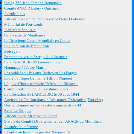
Stalag 369 Jean Fernand Remondin
Comité ANACR Bubry - Quistinic
Joseph Jarno
Allocutions Fort de Penthièvre St Pierre Quiberon
Mémorial de Port-Louis
Jean Marc Scourzic
Survivante de Mauthausen
La Deuxième Guerre Mondiale en Cartes
La libération de Brandérion
Botségalo
Fureur de vivre et énergie du désespoir
La villa KERLILON Larmor - Plage
Hommage à l'Abbé Martin
Les oubliés du Pas-aux-Biches en Les Forges
Ecole Publique Germaine Tillion Pluneret
Légion d'Honneur Marie Thérèse Le Bihannic
Conseil National de la Résistance 2015
La Libération de LANGUIDIC le 06 août 1944
Auguste Le Guillou dans la Résistance Châteaulin (Finistère)
Une randonnée sur les pas des maquisards de 44
René Le Duigou
Allocution de Mr Armand Conan
Statuts du Comité Départemental de l'ANACR du Morbihan
Journée de la Femme
Ils ont marché sur les pas des Maquisards