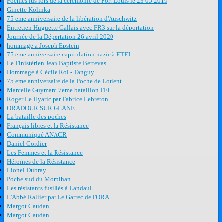
Poèmes lus lors de la cérémonie de Port Louis le 23 05 2019
Ginette Kolinka
75 eme anniversaire de la libération d'Auschwitz
Entretien Huguette Gallais avec FR3 sur la déportation
Journée de la Déportation 26 avril 2020
hommage a Joseph Epstein
75 eme anniversaire capitulation nazie à ETEL
Le Finistérien Jean Baptiste Bertevas
Hommage à Cécile Rol - Tanguy
75 eme anniversaire de la Poche de Lorient
Marcelle Guymard 7eme bataillon FFI
Roger Le Hyaric par Fabrice Lebreton
ORADOUR SUR GLANE
La bataille des poches
Français libres et la Résistance
Communiqué ANACR
Daniel Cordier
Les Femmes et la Résistance
Héroïnes de la Résistance
Lionel Dubray
Poche sud du Morbihan
Les résistants fusillés à Landaul
L'Abbé Rallier par Le Garrec de l'ORA
Margot Caudan
Margot Caudan