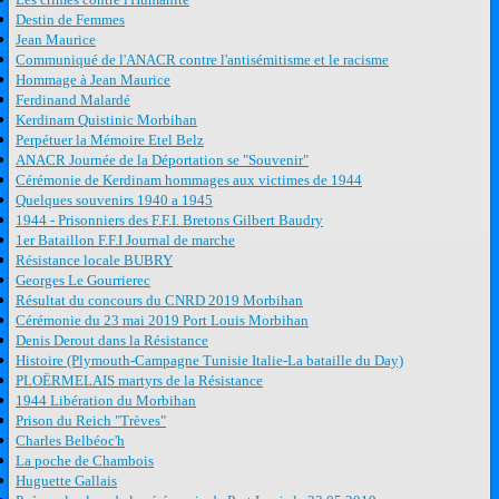
Destin de Femmes
Jean Maurice
Communiqué de l'ANACR contre l'antisémitisme et le racisme
Hommage à Jean Maurice
Ferdinand Malardé
Kerdinam Quistinic Morbihan
Perpétuer la Mémoire Etel Belz
ANACR Journée de la Déportation se "Souvenir"
Cérémonie de Kerdinam hommages aux victimes de 1944
Quelques souvenirs 1940 a 1945
1944 - Prisonniers des F.F.I. Bretons Gilbert Baudry
1er Bataillon F.F.I Journal de marche
Résistance locale BUBRY
Georges Le Gourrierec
Résultat du concours du CNRD 2019 Morbihan
Cérémonie du 23 mai 2019 Port Louis Morbihan
Denis Derout dans la Résistance
Histoire (Plymouth-Campagne Tunisie Italie-La bataille du Day)
PLOËRMELAIS martyrs de la Résistance
1944 Libération du Morbihan
Prison du Reich "Trèves"
Charles Belbéoc'h
La poche de Chambois
Huguette Gallais