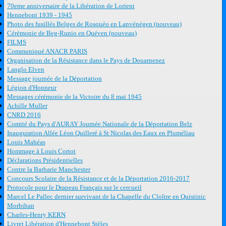
70eme anniversaire de la Libération de Lorient
Hennebont 1939 - 1945
Photo des fusillés Belges de Rosquéo en Lanvénégen (nouveau)
Cérémonie de Beg-Runio en Quéven (nouveau)
FILMS
Communiqué ANACR PARIS
Organisation de la Résistance dans le Pays de Douarnenez
Langlo Elven
Message journée de la Déportation
Légion d'Honneur
Messages cérémonie de la Victoire du 8 mai 1945
Achille Muller
CNRD 2016
Comité du Pays d'AURAY Journée Nationale de la Déportation Belz
Inauguration Allée Léon Quilleré à St Nicolas des Eaux en Pluméliau
Louis Mahéas
Hommage à Louis Cortot
Déclarations Présidentielles
Contre la Barbarie Manchester
Concours Scolaire de la Résistance et de la Déportation 2016-2017
Protocole pour le Drapeau Français sur le cercueil
Marcel Le Pallec dernier survivant de la Chapelle du Cloître en Quistinic
Morbihan
Charles-Henry KERN
Livret Libération d'Hennebont Stèles