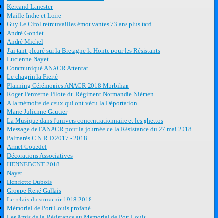
Kercand Lanester
Maille Indre et Loire
Guy Le Citol retrouvailles émouvantes 73 ans plus tard
André Gondet
André Michel
J'ai tant pleuré sur la Bretagne la Honte pour les Résistants
Lucienne Nayet
Communiqué ANACR Attentat
Le chagrin la Fierté
Planning Cérémonies ANACR 2018 Morbihan
Roger Penverne Pilote du Régiment Normandie Niémen
A la mémoire de ceux qui ont vécu la Déportation
Marie Julienne Gautier
La Musique dans l'univers concentrationnaire et les ghettos
Message de l'ANACR pour la journée de la Résistance du 27 mai 2018
Palmarès C N R D 2017 - 2018
Armel Couëdel
Décorations Associatives
HENNEBONT 2018
Nayet
Henriette Dubois
Groupe René Gallais
Le relais du souvenir 1918 2018
Mémorial de Port Louis profané
Les Amis de la Résistance au Mémorial de Port Louis