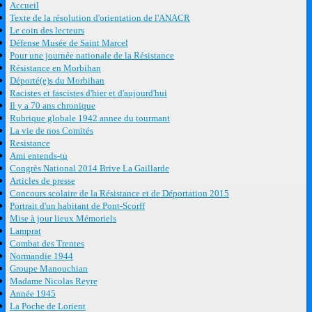
Accueil
Texte de la résolution d'orientation de l'ANACR
Le coin des lecteurs
Défense Musée de Saint Marcel
Pour une journée nationale de la Résistance
Résistance en Morbihan
Déporté(e)s du Morbihan
Racistes et fascistes d'hier et d'aujourd'hui
Il y a 70 ans chronique
Rubrique globale 1942 annee du tourmant
La vie de nos Comités
Resistance
Ami entends-tu
Congrès National 2014 Brive La Gaillarde
Articles de presse
Concours scolaire de la Résistance et de Déportation 2015
Portrait d'un habitant de Pont-Scorff
Mise à jour lieux Mémoriels
Lamprat
Combat des Trentes
Normandie 1944
Groupe Manouchian
Madame Nicolas Reyre
Année 1945
La Poche de Lorient