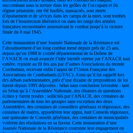
succombant sous la torture dans les geôles de l’occupant et du
régime pétainiste, ont été fusillés, massacrés, sont morts
d’épuisement et de sévices dans les camps de la mort, sont tombés
lors de l’insurrection libératrice ou dans les rangs des armées
françaises reconstituées poursuivant le combat jusqu’à la victoire
finale du 8 mai 1945.
Cette instauration d’une Journée Nationale de la Résistance est
l’aboutissement d’un long combat mené depuis près de 25 ans,
depuis qu’en 1988 le comité départemental de la Drôme de
l’ANACR en avait avancée l’idée bientôt reprise par l’ANACR tout
entière, rejointe au fil des ans par d’autres Associations du monde
Combattant, recevant enfin l’appui de l’Union Française des
Associations de Combattants (UFAC). Ainsi qu’il fut rappelé lors
des débats parlementaires, près d’une dizaine de propositions de loi
furent depuis 1995 déposées - hélas sans conclusion favorable - tant
au Sénat qu’à l’Assemblée Nationale, des dizaines de questions
écrites y furent posées ; sollicités par l’ANACR, des centaines de
parlementaires de tous les groupes sans exception des deux
Assemblées, des centaines de conseillers généraux et régionaux, des
centaines de maires, apportèrent leur appui, huit Conseils régionaux,
une quinzaine de Conseils généraux, des centaines de municipalités
votèrent des résolutions en sa faveur. Cette instauration d’une
Journée Nationale de la Résistance couronne leur engagement en