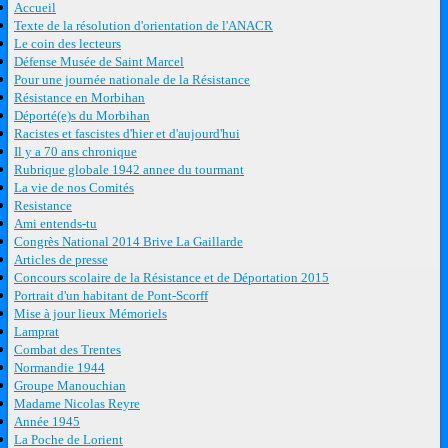
Accueil
Texte de la résolution d'orientation de l'ANACR
Le coin des lecteurs
Défense Musée de Saint Marcel
Pour une journée nationale de la Résistance
Résistance en Morbihan
Déporté(e)s du Morbihan
Racistes et fascistes d'hier et d'aujourd'hui
Il y a 70 ans chronique
Rubrique globale 1942 annee du tourmant
La vie de nos Comités
Resistance
Ami entends-tu
Congrès National 2014 Brive La Gaillarde
Articles de presse
Concours scolaire de la Résistance et de Déportation 2015
Portrait d'un habitant de Pont-Scorff
Mise à jour lieux Mémoriels
Lamprat
Combat des Trentes
Normandie 1944
Groupe Manouchian
Madame Nicolas Reyre
Année 1945
La Poche de Lorient