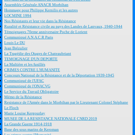
Assemblée Générale ANACR Morbihan
Hommage pour Philippe Kernilis et les autres
LOCMINE 1994
Nos Résistants et leur vie dans la Résistance
Ruralité et Résistance civile au pays des Landes de Lanvaux, 1940-1944
Témoignages 70eme anniversaire Poche de Lorient
Communiqué A.N.A.C.R Paris
Louis Le DU
Jean Brézulier
La Tragédie des Otages de Chateaubriant
TEMOIGNAGE D'UN DEPORTE
La Maltière et les fusillés
CRIMES CONTRE L'HUMANITE
Concours National de la Résistance et de la Déportation 1939-1945
Communiqué de l'UFAC
Communiqué de l'ONACVG
Le Service du Travail Obligatoire
Mémo de la Résistance
Resistance de l'Armée dans le Morbihan par le Lieutenant Colonel Stéphane
Le Floch
Marie Louise Kergourlay
MUSEE DE LA RESISTANCE NATIONALE CNRD 2019
La Grande Guerre 1914-1918
Base des sous marins de Keroman
Les crimes contre l'Humanité