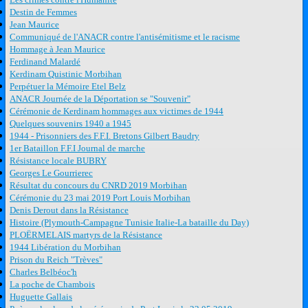
Destin de Femmes
Jean Maurice
Communiqué de l'ANACR contre l'antisémitisme et le racisme
Hommage à Jean Maurice
Ferdinand Malardé
Kerdinam Quistinic Morbihan
Perpétuer la Mémoire Etel Belz
ANACR Journée de la Déportation se "Souvenir"
Cérémonie de Kerdinam hommages aux victimes de 1944
Quelques souvenirs 1940 a 1945
1944 - Prisonniers des F.F.I. Bretons Gilbert Baudry
1er Bataillon F.F.I Journal de marche
Résistance locale BUBRY
Georges Le Gourrierec
Résultat du concours du CNRD 2019 Morbihan
Cérémonie du 23 mai 2019 Port Louis Morbihan
Denis Derout dans la Résistance
Histoire (Plymouth-Campagne Tunisie Italie-La bataille du Day)
PLOËRMELAIS martyrs de la Résistance
1944 Libération du Morbihan
Prison du Reich "Trèves"
Charles Belbéoc'h
La poche de Chambois
Huguette Gallais