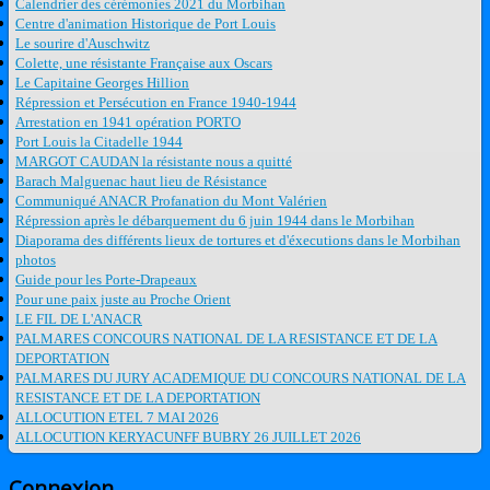
Calendrier des cérémonies 2021 du Morbihan
Centre d'animation Historique de Port Louis
Le sourire d'Auschwitz
Colette, une résistante Française aux Oscars
Le Capitaine Georges Hillion
Répression et Persécution en France 1940-1944
Arrestation en 1941 opération PORTO
Port Louis la Citadelle 1944
MARGOT CAUDAN la résistante nous a quitté
Barach Malguenac haut lieu de Résistance
Communiqué ANACR Profanation du Mont Valérien
Répression après le débarquement du 6 juin 1944 dans le Morbihan
Diaporama des différents lieux de tortures et d'éxecutions dans le Morbihan
photos
Guide pour les Porte-Drapeaux
Pour une paix juste au Proche Orient
LE FIL DE L'ANACR
PALMARES CONCOURS NATIONAL DE LA RESISTANCE ET DE LA
DEPORTATION
PALMARES DU JURY ACADEMIQUE DU CONCOURS NATIONAL DE LA
RESISTANCE ET DE LA DEPORTATION
ALLOCUTION ETEL 7 MAI 2026
ALLOCUTION KERYACUNFF BUBRY 26 JUILLET 2026
Connexion