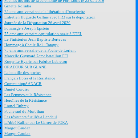
Poèmes lus lors de la cérémonie de Port Louis le 23 05 2019
Ginette Kolinka
75 eme anniversaire de la libération d'Auschwitz
Entretien Huguette Gallais avec FR3 sur la déportation
Journée de la Déportation 26 avril 2020
hommage a Joseph Epstein
75 eme anniversaire capitulation nazie à ETEL
Le Finistérien Jean Baptiste Bertevas
Hommage à Cécile Rol - Tanguy
75 eme anniversaire de la Poche de Lorient
Marcelle Guymard 7eme bataillon FFI
Roger Le Hyaric par Fabrice Lebreton
ORADOUR SUR GLANE
La bataille des poches
Français libres et la Résistance
Communiqué ANACR
Daniel Cordier
Les Femmes et la Résistance
Héroïnes de la Résistance
Lionel Dubray
Poche sud du Morbihan
Les résistants fusillés à Landaul
L'Abbé Rallier par Le Garrec de l'ORA
Margot Caudan
Margot Caudan