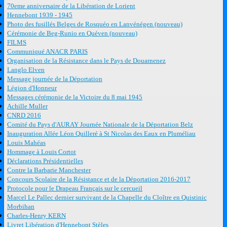
70eme anniversaire de la Libération de Lorient
Hennebont 1939 - 1945
Photo des fusillés Belges de Rosquéo en Lanvénégen (nouveau)
Cérémonie de Beg-Runio en Quéven (nouveau)
FILMS
Communiqué ANACR PARIS
Organisation de la Résistance dans le Pays de Douarnenez
Langlo Elven
Message journée de la Déportation
Légion d'Honneur
Messages cérémonie de la Victoire du 8 mai 1945
Achille Muller
CNRD 2016
Comité du Pays d'AURAY Journée Nationale de la Déportation Belz
Inauguration Allée Léon Quilleré à St Nicolas des Eaux en Pluméliau
Louis Mahéas
Hommage à Louis Cortot
Déclarations Présidentielles
Contre la Barbarie Manchester
Concours Scolaire de la Résistance et de la Déportation 2016-2017
Protocole pour le Drapeau Français sur le cercueil
Marcel Le Pallec dernier survivant de la Chapelle du Cloître en Quistinic
Morbihan
Charles-Henry KERN
Livret Libération d'Hennebont Stèles