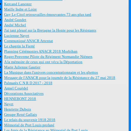
Kercand Lanester
Maille Indre et Loire
Guy Le Citol retrouvailles émouvantes 73 ans plus tard
André Gondet
André Michel
J'ai tant pleuré sur la Bretagne la Honte pour les Résistants
Lucienne Nayet
Communiqué ANACR Attentat
Le chagrin la Fierté
Planning Cérémonies ANACR 2018 Morbihan
Roger Penverne Pilote du Régiment Normandie Niémen
A la mémoire de ceux qui ont vécu la Déportation
Marie Julienne Gautier
La Musique dans l'univers concentrationnaire et les ghettos
Message de l'ANACR pour la journée de la Résistance du 27 mai 2018
Palmarès C N R D 2017 - 2018
Armel Couëdel
Décorations Associatives
HENNEBONT 2018
Nayet
Henriette Dubois
Groupe René Gallais
Le relais du souvenir 1918 2018
Mémorial de Port Louis profané
Les Amis de la Résistance au Mémorial de Port Louis