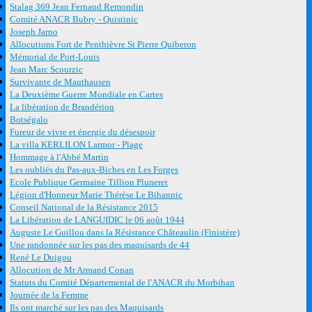
Stalag 369 Jean Fernand Remondin
Comité ANACR Bubry - Quistinic
Joseph Jarno
Allocutions Fort de Penthièvre St Pierre Quiberon
Mémorial de Port-Louis
Jean Marc Scourzic
Survivante de Mauthausen
La Deuxième Guerre Mondiale en Cartes
La libération de Brandérion
Botségalo
Fureur de vivre et énergie du désespoir
La villa KERLILON Larmor - Plage
Hommage à l'Abbé Martin
Les oubliés du Pas-aux-Biches en Les Forges
Ecole Publique Germaine Tillion Pluneret
Légion d'Honneur Marie Thérèse Le Bihannic
Conseil National de la Résistance 2015
La Libération de LANGUIDIC le 06 août 1944
Auguste Le Guillou dans la Résistance Châteaulin (Finistère)
Une randonnée sur les pas des maquisards de 44
René Le Duigou
Allocution de Mr Armand Conan
Statuts du Comité Départemental de l'ANACR du Morbihan
Journée de la Femme
Ils ont marché sur les pas des Maquisards