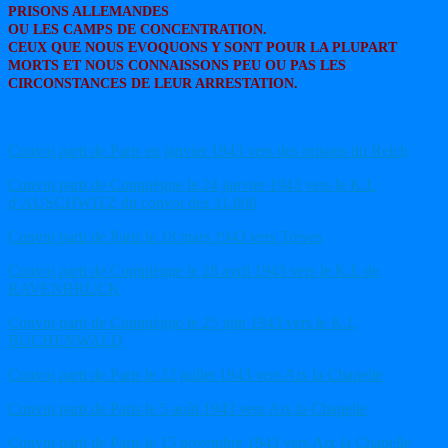
PRISONS ALLEMANDES
OU LES CAMPS DE CONCENTRATION.
CEUX QUE NOUS EVOQUONS Y SONT POUR LA PLUPART
MORTS ET NOUS CONNAISSONS PEU OU PAS LES
CIRCONSTANCES DE LEUR ARRESTATION.
Convoi parti de Paris en janvier 1943 vers des prisons du Reich
Convoi parti de Compiègne le 24 janvier 1943 vers le K.L
d’AUSCHWITZ dit convoi des 31.000
Convoi parti de Paris le 18 mars 1943 vers Trèves
Convoi parti de Compiègne le 28 avril 1943 vers le K.L de
RAVENBRUCK
Convoi parti de Compiègne le 25 juin 1943 vers le K.L
BUCHENWALD
Convoi parti de Paris le 22 juillet 1943 vers Aix la Chapelle
Convoi parti de Paris le 5 août 1943 vers Aix la Chapelle
Convoi parti de Paris le 15 novembre 1943 vers Aix la Chapelle