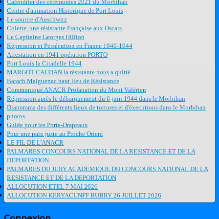
Calendrier des cérémonies 2021 du Morbihan
Centre d'animation Historique de Port Louis
Le sourire d'Auschwitz
Colette, une résistante Française aux Oscars
Le Capitaine Georges Hillion
Répression et Persécution en France 1940-1944
Arrestation en 1941 opération PORTO
Port Louis la Citadelle 1944
MARGOT CAUDAN la résistante nous a quitté
Barach Malguenac haut lieu de Résistance
Communiqué ANACR Profanation du Mont Valérien
Répression après le débarquement du 6 juin 1944 dans le Morbihan
Diaporama des différents lieux de tortures et d'éxecutions dans le Morbihan
photos
Guide pour les Porte-Drapeaux
Pour une paix juste au Proche Orient
LE FIL DE L'ANACR
PALMARES CONCOURS NATIONAL DE LA RESISTANCE ET DE LA
DEPORTATION
PALMARES DU JURY ACADEMIQUE DU CONCOURS NATIONAL DE LA
RESISTANCE ET DE LA DEPORTATION
ALLOCUTION ETEL 7 MAI 2026
ALLOCUTION KERYACUNFF BUBRY 26 JUILLET 2026
Connexion