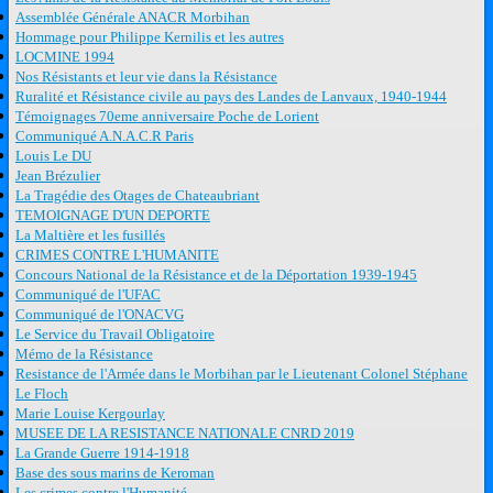
Assemblée Générale ANACR Morbihan
Hommage pour Philippe Kernilis et les autres
LOCMINE 1994
Nos Résistants et leur vie dans la Résistance
Ruralité et Résistance civile au pays des Landes de Lanvaux, 1940-1944
Témoignages 70eme anniversaire Poche de Lorient
Communiqué A.N.A.C.R Paris
Louis Le DU
Jean Brézulier
La Tragédie des Otages de Chateaubriant
TEMOIGNAGE D'UN DEPORTE
La Maltière et les fusillés
CRIMES CONTRE L'HUMANITE
Concours National de la Résistance et de la Déportation 1939-1945
Communiqué de l'UFAC
Communiqué de l'ONACVG
Le Service du Travail Obligatoire
Mémo de la Résistance
Resistance de l'Armée dans le Morbihan par le Lieutenant Colonel Stéphane
Le Floch
Marie Louise Kergourlay
MUSEE DE LA RESISTANCE NATIONALE CNRD 2019
La Grande Guerre 1914-1918
Base des sous marins de Keroman
Les crimes contre l'Humanité