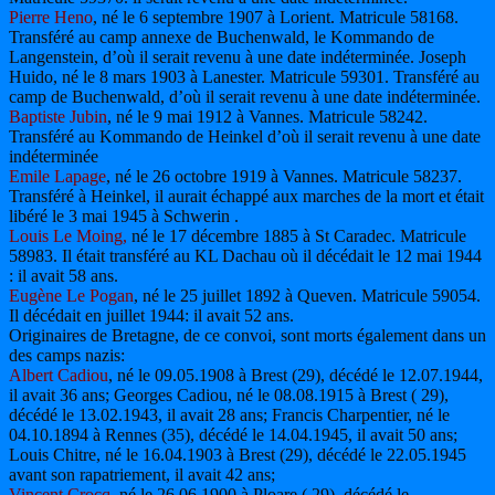
Pierre Heno
, né le 6 septembre 1907 à Lorient. Matricule 58168.
Transféré au camp annexe de Buchenwald, le Kommando de
Langenstein, d’où il serait revenu à une date indéterminée. Joseph
Huido, né le 8 mars 1903 à Lanester. Matricule 59301. Transféré au
camp de Buchenwald, d’où il serait revenu à une date indéterminée.
Baptiste Jubin
, né le 9 mai 1912 à Vannes. Matricule 58242.
Transféré au Kommando de Heinkel d’où il serait revenu à une date
indéterminée
Emile Lapage
, né le 26 octobre 1919 à Vannes. Matricule 58237.
Transféré à Heinkel, il aurait échappé aux marches de la mort et était
libéré le 3 mai 1945 à Schwerin .
Louis Le Moing,
né le 17 décembre 1885 à St Caradec. Matricule
58983. Il était transféré au KL Dachau où il décédait le 12 mai 1944
: il avait 58 ans.
Eugène Le Pogan
, né le 25 juillet 1892 à Queven. Matricule 59054.
Il décédait en juillet 1944: il avait 52 ans.
Originaires de Bretagne, de ce convoi, sont morts également dans un
des camps nazis:
Albert Cadiou
, né le 09.05.1908 à Brest (29), décédé le 12.07.1944,
il avait 36 ans; Georges Cadiou, né le 08.08.1915 à Brest ( 29),
décédé le 13.02.1943, il avait 28 ans; Francis Charpentier, né le
04.10.1894 à Rennes (35), décédé le 14.04.1945, il avait 50 ans;
Louis Chitre, né le 16.04.1903 à Brest (29), décédé le 22.05.1945
avant son rapatriement, il avait 42 ans;
Vincent Crocq
, né le 26.06.1900 à Ploare ( 29), décédé le