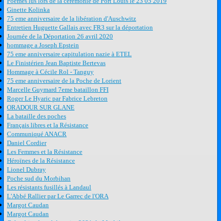
Poèmes lus lors de la cérémonie de Port Louis le 23 05 2019
Ginette Kolinka
75 eme anniversaire de la libération d'Auschwitz
Entretien Huguette Gallais avec FR3 sur la déportation
Journée de la Déportation 26 avril 2020
hommage a Joseph Epstein
75 eme anniversaire capitulation nazie à ETEL
Le Finistérien Jean Baptiste Bertevas
Hommage à Cécile Rol - Tanguy
75 eme anniversaire de la Poche de Lorient
Marcelle Guymard 7eme bataillon FFI
Roger Le Hyaric par Fabrice Lebreton
ORADOUR SUR GLANE
La bataille des poches
Français libres et la Résistance
Communiqué ANACR
Daniel Cordier
Les Femmes et la Résistance
Héroïnes de la Résistance
Lionel Dubray
Poche sud du Morbihan
Les résistants fusillés à Landaul
L'Abbé Rallier par Le Garrec de l'ORA
Margot Caudan
Margot Caudan