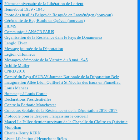
70eme anniversaire de la Libération de Lorient
Hennebont 1939 - 1945
Photo des fusillés Belges de Rosquéo en Lanvénégen (nouveau)
Cérémonie de Beg-Runio en Quéven (nouveau)
FILMS
Communiqué ANACR PARIS
Organisation de la Résistance dans le Pays de Douarnenez
Langlo Elven
Message journée de la Déportation
Légion d'Honneur
Messages cérémonie de la Victoire du 8 mai 1945
Achille Muller
CNRD 2016
Comité du Pays d'AURAY Journée Nationale de la Déportation Belz
Inauguration Allée Léon Quilleré à St Nicolas des Eaux en Pluméliau
Louis Mahéas
Hommage à Louis Cortot
Déclarations Présidentielles
Contre la Barbarie Manchester
Concours Scolaire de la Résistance et de la Déportation 2016-2017
Protocole pour le Drapeau Français sur le cercueil
Marcel Le Pallec dernier survivant de la Chapelle du Cloître en Quistinic
Morbihan
Charles-Henry KERN
Livret Libération d'Hennebont Stèles