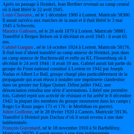
Après un passage à Heinkel, Jean Berthier revenait au camp central
où il était libéré le 22 avril 1945.
Louis Chavaroc
, né le 1 décembre 1900 à Lorient. Matricule 58300.
Il aurait survécu aux marches de la mort et il était libéré le 3 mai
1945 à Schwerin.
Maurice Gallouen
, né le 26 août 1879 à Lorient. Matricule 58881.
Transféré à Bergen Belsen où il décédait en avril 1945 : il avait 65
ans.
Gabriel Gargam
, né le 14 octobre 1924 à Lorient. Matricule 58176.
Il était tout d’abord transféré au camp annexe de Heinkel, puis dans
un camp annexe de Buchenwald et enfin au KL Flossenburg où il
décédait le 24 avril 1944 : il avait 19 ans. Gabriel aurait fait partie du
groupe du Front national constitué à Lorient en 1942 par Joseph
Nadan et Albert Le Bail, groupe chargé plus particulièrement de la
propagande qui avait réussi à installer une imprimerie clandestine
dans un grenier rue Edgar Quinet. Début juillet 1942, une
dénonciation entraîna une série d’arrestations. Libéré une première
fois, Gabriel reprit son activité de résistant et fut arrêté le 8 décembre
1942: la plupart des membres du groupe moururent dans les camps (
Roger Le Roux pages 171 et 176 : le Morbihan en guerre).
Julien Guillome
, né le 28 février 1920 à Camors. Matricule 59136.
Transféré à Heinkel puis Dachau d’où il serait revenu à une date
indéterminée.
François Guyomard,
né le 18 novembre 1910 à St Barthélémy.
Matricule 59370. il serait revenu à une date indéterminée.