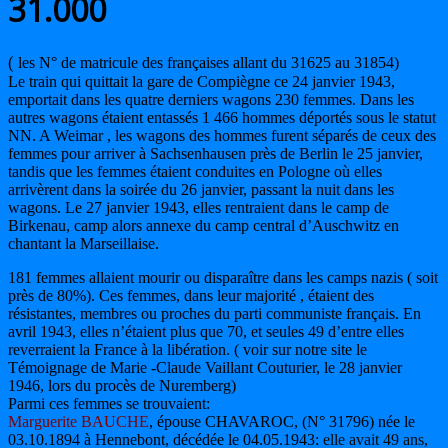
31.000
(
les N° de matricule des françaises allant du 31625 au 31854)
Le train qui quittait la gare de Compiègne ce 24 janvier 1943,
emportait dans les quatre derniers wagons 230 femmes. Dans les
autres wagons étaient entassés 1 466 hommes déportés sous le statut
NN. A Weimar , les wagons des hommes furent séparés de ceux des
femmes pour arriver à Sachsenhausen près de Berlin le 25 janvier,
tandis que les femmes étaient conduites en Pologne où elles
arrivèrent dans la soirée du 26 janvier, passant la nuit dans les
wagons. Le 27 janvier 1943, elles rentraient dans le camp de
Birkenau, camp alors annexe du camp central d’Auschwitz en
chantant la Marseillaise.
181 femmes allaient mourir ou disparaître dans les camps nazis ( soit
près de 80%). Ces femmes, dans leur majorité , étaient des
résistantes, membres ou proches du parti communiste français. En
avril 1943, elles n’étaient plus que 70, et seules 49 d’entre elles
reverraient la France à la libération. ( voir sur notre site le
Témoignage de Marie -Claude Vaillant Couturier, le 28 janvier
1946, lors du procès de Nuremberg)
Parmi ces femmes se trouvaient:
Marguerite BAUCHE
, épouse CHAVAROC, (N° 31796) née le
03.10.1894 à Hennebont, décédée le 04.05.1943:
elle avait 49 ans,