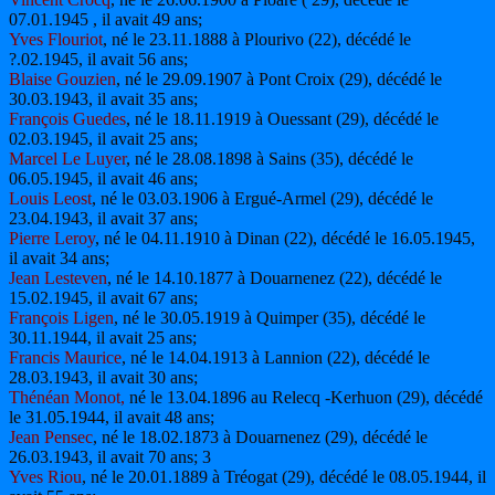
07.01.1945 , il avait 49 ans;
Yves Flouriot
, né le 23.11.1888 à Plourivo (22), décédé le
?.02.1945, il avait 56 ans;
Blaise Gouzien
, né le 29.09.1907 à Pont Croix (29), décédé le
30.03.1943, il avait 35 ans;
François Guedes
, né le 18.11.1919 à Ouessant (29), décédé le
02.03.1945, il avait 25 ans;
Marcel Le Luyer
, né le 28.08.1898 à Sains (35), décédé le
06.05.1945, il avait 46 ans;
Louis Leost
, né le 03.03.1906 à Ergué-Armel (29), décédé le
23.04.1943, il avait 37 ans;
Pierre Leroy
, né le 04.11.1910 à Dinan (22), décédé le 16.05.1945,
il avait 34 ans;
Jean Lesteven
, né le 14.10.1877 à Douarnenez (22), décédé le
15.02.1945, il avait 67 ans;
François Ligen
, né le 30.05.1919 à Quimper (35), décédé le
30.11.1944, il avait 25 ans;
Francis Maurice
, né le 14.04.1913 à Lannion (22), décédé le
28.03.1943, il avait 30 ans;
Thénéan Monot,
né le 13.04.1896 au Relecq -Kerhuon (29), décédé
le 31.05.1944, il avait 48 ans;
Jean Pensec
, né le 18.02.1873 à Douarnenez (29), décédé le
26.03.1943, il avait 70 ans; 3
Yves Riou
, né le 20.01.1889 à Tréogat (29), décédé le 08.05.1944, il