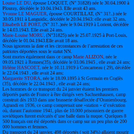
Louise LE DU
, épouse LOQUET, (N° 31828) née le 30.04.1900 à
Plouray, décédée le 10.04.1943. Elle avait 43 ans.
Yvonne LE MAGUER
, épouse COURTILLAT, (N° 31?..) née le
30.05.1911 à Languidic, décédée le 20.04.1943:
elle avait 32 ans,
Elisabeth LE PORT
, (N° 31?..)née le 9.04.1919 à Lorient, décédée
le 14.03.1943. Elle avait 24 ans.
Marie-Louise MORU
, (N°31825) née le 25.07.1925 à Port-Louis,
décédée le 01.04.1943.Elle avait 18 ans.
Nous ignorons la date et les circonstances de l’arrestation de ces
patriotes déportées sous le statut NN.
Sont mortes également dans ce camp
Marie ALIZON
, née le
09.05.1921 à Rennes(35), décédée le 03.06.1945 , elle avait 24 ans;
Hélène HASCOET
, née le 10.11.1919 à Concarneau ( 29), décédée
le 22.04.1943 , elle avait 24 ans;
Marguerite STORA
, née le 18.09.1895 à St Germain en Coglès
(35), décédée le 22.04.1943 , elle avait 24 ans;
Les hommes de ce transport du 24 janvier étaient les premiers
déportés partis de France à être dirigés vers Sachsenhausen, camp
construit dès 1933 dans une brasserie désaffectée d’Oranienbourg.
Agrandi en 1936, ce camp comprenait une «station » d’exécution
où, durant l’automne 1941, plus de 10.000 prisonniers de guerre
soviétiques furent exécutés d’une balle dans la nuque. Quelques 8
500 français ont été déportés dans ce camp sur un peu plus de 200
000 hommes et femmes.
Du transport du 24 janvier, 498 déportés ( soit 34%) allaient mourir