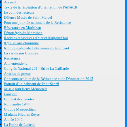
Accueil
Texte de la résolution d'orientation de l'ANACR
Le coin des lecteurs
Défense Musée de Saint Marcel
Pour une journée nationale de la Résistance
Résistance en Morbihan
Déporté(e)s du Morbihan
Racistes et fascistes d'hier et d'aujourd'hui
Il y a 70 ans chronique
Rubrique globale 1942 annee du tourmant
La vie de nos Comités
Resistance
Ami entends-tu
Congrès National 2014 Brive La Gaillarde
Articles de presse
Concours scolaire de la Résistance et de Déportation 2015
Portrait d'un habitant de Pont-Scorff
Mise à jour lieux Mémoriels
Lamprat
Combat des Trentes
Normandie 1944
Groupe Manouchian
Madame Nicolas Reyre
Année 1945
La Poche de Lorient