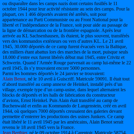
ou disparaître dans les camps nazis dont certains fusillés le 11
octobre 1944 pour leur activité résistante au sein des camps. Pour la
plupart, ces 1 466 déportés avaient été arrêtés, soit pour
appartenance au Parti Communiste ou au Front National pour la
liberté et l’indépendance de la France, soit pour aide au passage de
la ligne de démarcation ou de la frontière espagnole. Après leur
arrivée au KL Sachsenhausen, ils étaient, le plus souvent, transférés
vers des kommandos extérieurs ou vers d’autres KL. Le 21 avril
1945, 30.000 déportés de ce camp furent évacués vers la Baltique,
des milliers étant abattus lors des marches de la mort, puisque seuls
18.000 d’entre eux furent libérés début mai 1945, entre Crivitz et
Schwerin. Quand l’Armée Rouge parvenait au camp lui-même le 22
avril 1945, ils s’y trouvaient encore 5000 personnes.
Parmi les hommes déportés le 24 janvier se trouvaient:
Alain Benot
, né le 10 avril à Guiscriff. Matricule 59091. Il était tout
d’abord transféré au camp annexe de Heinkel, installé près d’un
village, exemple type d’un camp-usine, dans lequel alternaient les
blocks de déportés et les halls de fabrication du constructeur
d’avions, Ernst Heinkel. Puis Alain était transféré au camp de
Buchenwald et enfin au Kommando de Langenstein, créé en avril
1944, où quelques 7000 déportés creusaient des galeries devant
permettre d’enterrer les productions des usines Junkers. Ce camp
était libéré le 11 avril 1945 par les américains, Alain Benot serait
revenu le 18 avril 1945 vers la France.
Jean Berthier
, né le 09 octobre 1914 à Carentoir. Matricule 58754.