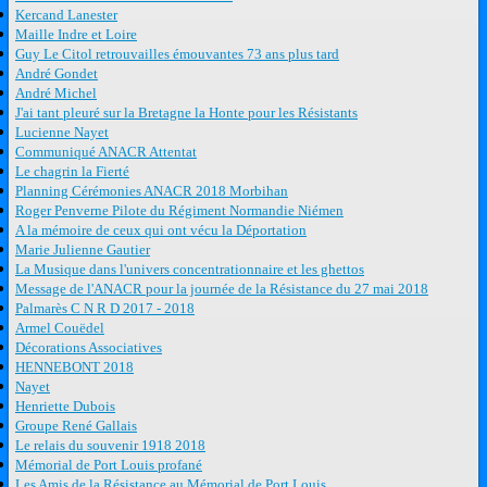
Kercand Lanester
Maille Indre et Loire
Guy Le Citol retrouvailles émouvantes 73 ans plus tard
André Gondet
André Michel
J'ai tant pleuré sur la Bretagne la Honte pour les Résistants
Lucienne Nayet
Communiqué ANACR Attentat
Le chagrin la Fierté
Planning Cérémonies ANACR 2018 Morbihan
Roger Penverne Pilote du Régiment Normandie Niémen
A la mémoire de ceux qui ont vécu la Déportation
Marie Julienne Gautier
La Musique dans l'univers concentrationnaire et les ghettos
Message de l'ANACR pour la journée de la Résistance du 27 mai 2018
Palmarès C N R D 2017 - 2018
Armel Couëdel
Décorations Associatives
HENNEBONT 2018
Nayet
Henriette Dubois
Groupe René Gallais
Le relais du souvenir 1918 2018
Mémorial de Port Louis profané
Les Amis de la Résistance au Mémorial de Port Louis