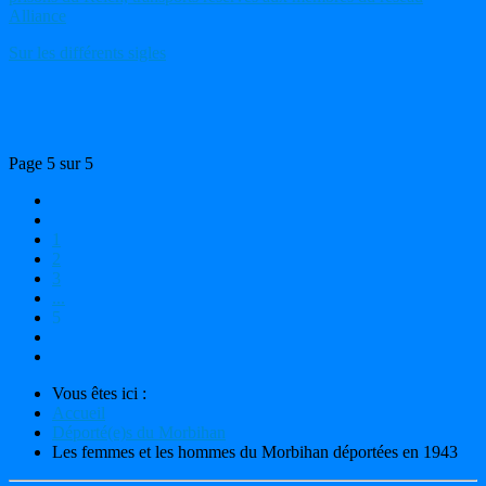
Alliance
Sur les différents sigles
Page 5 sur 5
1
2
3
...
5
Vous êtes ici :
Accueil
Déporté(e)s du Morbihan
Les femmes et les hommes du Morbihan déportées en 1943