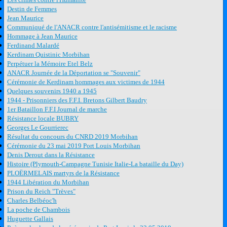
Destin de Femmes
Jean Maurice
Communiqué de l'ANACR contre l'antisémitisme et le racisme
Hommage à Jean Maurice
Ferdinand Malardé
Kerdinam Quistinic Morbihan
Perpétuer la Mémoire Etel Belz
ANACR Journée de la Déportation se "Souvenir"
Cérémonie de Kerdinam hommages aux victimes de 1944
Quelques souvenirs 1940 a 1945
1944 - Prisonniers des F.F.I. Bretons Gilbert Baudry
1er Bataillon F.F.I Journal de marche
Résistance locale BUBRY
Georges Le Gourrierec
Résultat du concours du CNRD 2019 Morbihan
Cérémonie du 23 mai 2019 Port Louis Morbihan
Denis Derout dans la Résistance
Histoire (Plymouth-Campagne Tunisie Italie-La bataille du Day)
PLOËRMELAIS martyrs de la Résistance
1944 Libération du Morbihan
Prison du Reich "Trèves"
Charles Belbéoc'h
La poche de Chambois
Huguette Gallais