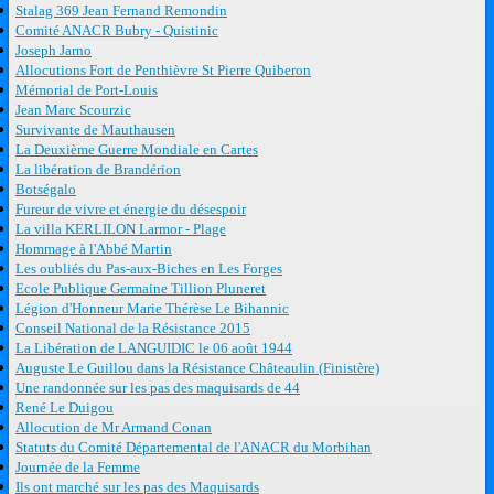
Stalag 369 Jean Fernand Remondin
Comité ANACR Bubry - Quistinic
Joseph Jarno
Allocutions Fort de Penthièvre St Pierre Quiberon
Mémorial de Port-Louis
Jean Marc Scourzic
Survivante de Mauthausen
La Deuxième Guerre Mondiale en Cartes
La libération de Brandérion
Botségalo
Fureur de vivre et énergie du désespoir
La villa KERLILON Larmor - Plage
Hommage à l'Abbé Martin
Les oubliés du Pas-aux-Biches en Les Forges
Ecole Publique Germaine Tillion Pluneret
Légion d'Honneur Marie Thérèse Le Bihannic
Conseil National de la Résistance 2015
La Libération de LANGUIDIC le 06 août 1944
Auguste Le Guillou dans la Résistance Châteaulin (Finistère)
Une randonnée sur les pas des maquisards de 44
René Le Duigou
Allocution de Mr Armand Conan
Statuts du Comité Départemental de l'ANACR du Morbihan
Journée de la Femme
Ils ont marché sur les pas des Maquisards