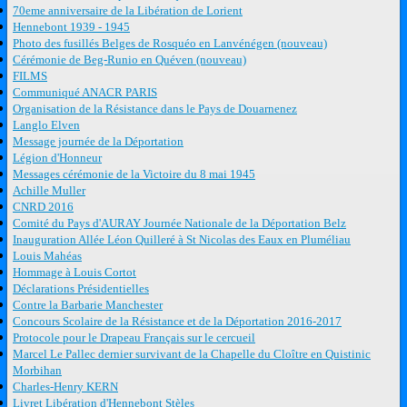
70eme anniversaire de la Libération de Lorient
Hennebont 1939 - 1945
Photo des fusillés Belges de Rosquéo en Lanvénégen (nouveau)
Cérémonie de Beg-Runio en Quéven (nouveau)
FILMS
Communiqué ANACR PARIS
Organisation de la Résistance dans le Pays de Douarnenez
Langlo Elven
Message journée de la Déportation
Légion d'Honneur
Messages cérémonie de la Victoire du 8 mai 1945
Achille Muller
CNRD 2016
Comité du Pays d'AURAY Journée Nationale de la Déportation Belz
Inauguration Allée Léon Quilleré à St Nicolas des Eaux en Pluméliau
Louis Mahéas
Hommage à Louis Cortot
Déclarations Présidentielles
Contre la Barbarie Manchester
Concours Scolaire de la Résistance et de la Déportation 2016-2017
Protocole pour le Drapeau Français sur le cercueil
Marcel Le Pallec dernier survivant de la Chapelle du Cloître en Quistinic
Morbihan
Charles-Henry KERN
Livret Libération d'Hennebont Stèles