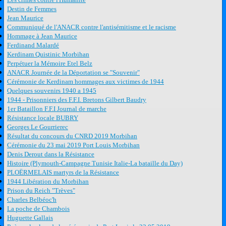
Destin de Femmes
Jean Maurice
Communiqué de l'ANACR contre l'antisémitisme et le racisme
Hommage à Jean Maurice
Ferdinand Malardé
Kerdinam Quistinic Morbihan
Perpétuer la Mémoire Etel Belz
ANACR Journée de la Déportation se "Souvenir"
Cérémonie de Kerdinam hommages aux victimes de 1944
Quelques souvenirs 1940 a 1945
1944 - Prisonniers des F.F.I. Bretons Gilbert Baudry
1er Bataillon F.F.I Journal de marche
Résistance locale BUBRY
Georges Le Gourrierec
Résultat du concours du CNRD 2019 Morbihan
Cérémonie du 23 mai 2019 Port Louis Morbihan
Denis Derout dans la Résistance
Histoire (Plymouth-Campagne Tunisie Italie-La bataille du Day)
PLOËRMELAIS martyrs de la Résistance
1944 Libération du Morbihan
Prison du Reich "Trèves"
Charles Belbéoc'h
La poche de Chambois
Huguette Gallais