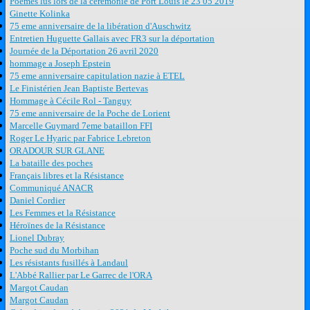
Poèmes lus lors de la cérémonie de Port Louis le 23 05 2019
Ginette Kolinka
75 eme anniversaire de la libération d'Auschwitz
Entretien Huguette Gallais avec FR3 sur la déportation
Journée de la Déportation 26 avril 2020
hommage a Joseph Epstein
75 eme anniversaire capitulation nazie à ETEL
Le Finistérien Jean Baptiste Bertevas
Hommage à Cécile Rol - Tanguy
75 eme anniversaire de la Poche de Lorient
Marcelle Guymard 7eme bataillon FFI
Roger Le Hyaric par Fabrice Lebreton
ORADOUR SUR GLANE
La bataille des poches
Français libres et la Résistance
Communiqué ANACR
Daniel Cordier
Les Femmes et la Résistance
Héroïnes de la Résistance
Lionel Dubray
Poche sud du Morbihan
Les résistants fusillés à Landaul
L'Abbé Rallier par Le Garrec de l'ORA
Margot Caudan
Margot Caudan