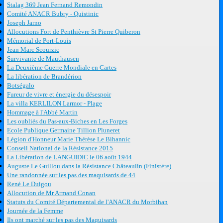
Stalag 369 Jean Fernand Remondin
Comité ANACR Bubry - Quistinic
Joseph Jarno
Allocutions Fort de Penthièvre St Pierre Quiberon
Mémorial de Port-Louis
Jean Marc Scourzic
Survivante de Mauthausen
La Deuxième Guerre Mondiale en Cartes
La libération de Brandérion
Botségalo
Fureur de vivre et énergie du désespoir
La villa KERLILON Larmor - Plage
Hommage à l'Abbé Martin
Les oubliés du Pas-aux-Biches en Les Forges
Ecole Publique Germaine Tillion Pluneret
Légion d'Honneur Marie Thérèse Le Bihannic
Conseil National de la Résistance 2015
La Libération de LANGUIDIC le 06 août 1944
Auguste Le Guillou dans la Résistance Châteaulin (Finistère)
Une randonnée sur les pas des maquisards de 44
René Le Duigou
Allocution de Mr Armand Conan
Statuts du Comité Départemental de l'ANACR du Morbihan
Journée de la Femme
Ils ont marché sur les pas des Maquisards