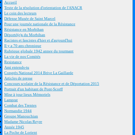
Accueil
Texte de la résolution d'orientation de l'ANACR
Le coin des lecteurs
Défense Musée de Saint Marcel
Pour une journée nationale de la Résistance
Résistance en Morbihan
Déporté(e)s du Morbihan
Racistes et fascistes d'hier et d'aujourd'hui
Il y a 70 ans chronique
Rubrique globale 1942 annee du tourmant
La vie de nos Comités
Resistance
Ami entends-tu
Congrès National 2014 Brive La Gaillarde
Articles de presse
Concours scolaire de la Résistance et de Déportation 2015
Portrait d'un habitant de Pont-Scorff
Mise à jour lieux Mémoriels
Lamprat
Combat des Trentes
Normandie 1944
Groupe Manouchian
Madame Nicolas Reyre
Année 1945
La Poche de Lorient