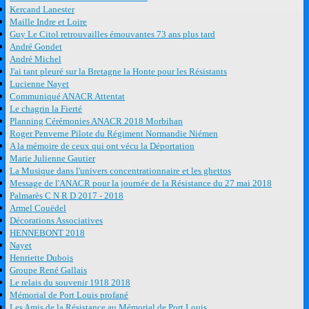
Kercand Lanester
Maille Indre et Loire
Guy Le Citol retrouvailles émouvantes 73 ans plus tard
André Gondet
André Michel
J'ai tant pleuré sur la Bretagne la Honte pour les Résistants
Lucienne Nayet
Communiqué ANACR Attentat
Le chagrin la Fierté
Planning Cérémonies ANACR 2018 Morbihan
Roger Penverne Pilote du Régiment Normandie Niémen
A la mémoire de ceux qui ont vécu la Déportation
Marie Julienne Gautier
La Musique dans l'univers concentrationnaire et les ghettos
Message de l'ANACR pour la journée de la Résistance du 27 mai 2018
Palmarès C N R D 2017 - 2018
Armel Couëdel
Décorations Associatives
HENNEBONT 2018
Nayet
Henriette Dubois
Groupe René Gallais
Le relais du souvenir 1918 2018
Mémorial de Port Louis profané
Les Amis de la Résistance au Mémorial de Port Louis