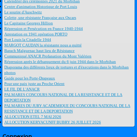
Calendrier des cérémonies 2021 du Morbihan
Centre d'animation Historique de Port Louis
Le sourire d'Auschwitz
Colette, une résistante Française aux Oscars
Le Capitaine Georges Hillion
Répression et Persécution en France 1940-1944
Arrestation en 1941 opération PORTO
Port Louis la Citadelle 1944
MARGOT CAUDAN la résistante nous a quitté
Barach Malguenac haut lieu de Résistance
Communiqué ANACR Profanation du Mont Valérien
Répression après le débarquement du 6 juin 1944 dans le Morbihan
Diaporama des différents lieux de tortures et d'éxecutions dans le Morbihan
photos
Guide pour les Porte-Drapeaux
Pour une paix juste au Proche Orient
LE FIL DE L'ANACR
PALMARES CONCOURS NATIONAL DE LA RESISTANCE ET DE LA
DEPORTATION
PALMARES DU JURY ACADEMIQUE DU CONCOURS NATIONAL DE LA
RESISTANCE ET DE LA DEPORTATION
ALLOCUTION ETEL 7 MAI 2026
ALLOCUTION KERYACUNFF BUBRY 26 JUILLET 2026
Connexion