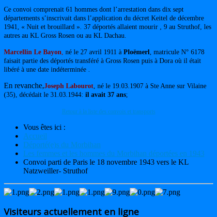
Ce convoi comprenait 61 hommes dont l’arrestation dans dix sept
départements s’inscrivait dans l’application du décret Keitel de décembre
1941, « Nuit et brouillard ». 37 déportés allaient mourir , 9 au Struthof, les
autres au KL Gross Rosen ou au KL Dachau.
Marcellin Le Bayon
,
né le 27 avril 1911 à
Ploëmerl
, matricule N° 6178
faisait partie des déportés transféré à Gross Rosen puis à Dora où il était
libéré à une date indéterminée .
En revanche,
Joseph Labourot
, né le 19.03.1907 à Ste Anne sur Vilaine
(35), décédait le 31.03.1944:
il avait 37 ans
;
Retour à la liste des convois et transports
Vous êtes ici :
Accueil
Déporté(e)s du Morbihan
Les femmes et les hommes du Morbihan déportées en 1943
Convoi parti de Paris le 18 novembre 1943 vers le KL
Natzweiller- Struthof
Visiteurs actuellement en ligne