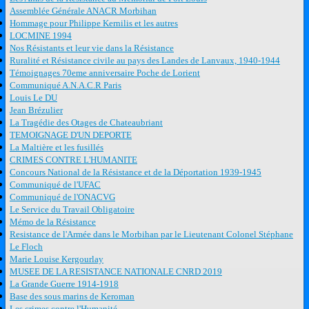
Assemblée Générale ANACR Morbihan
Hommage pour Philippe Kernilis et les autres
LOCMINE 1994
Nos Résistants et leur vie dans la Résistance
Ruralité et Résistance civile au pays des Landes de Lanvaux, 1940-1944
Témoignages 70eme anniversaire Poche de Lorient
Communiqué A.N.A.C.R Paris
Louis Le DU
Jean Brézulier
La Tragédie des Otages de Chateaubriant
TEMOIGNAGE D'UN DEPORTE
La Maltière et les fusillés
CRIMES CONTRE L'HUMANITE
Concours National de la Résistance et de la Déportation 1939-1945
Communiqué de l'UFAC
Communiqué de l'ONACVG
Le Service du Travail Obligatoire
Mémo de la Résistance
Resistance de l'Armée dans le Morbihan par le Lieutenant Colonel Stéphane
Le Floch
Marie Louise Kergourlay
MUSEE DE LA RESISTANCE NATIONALE CNRD 2019
La Grande Guerre 1914-1918
Base des sous marins de Keroman
Les crimes contre l'Humanité