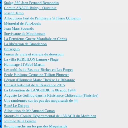
Stalag 369 Jean Fernand Remondin
Comité ANACR Bubry - Quistinic
Joseph Jarno
Allocutions Fort de Penthièvre St Pierre Quiberon
Mémorial de Port-Louis
Jean Marc Scourzic
Survivante de Mauthausen
La Deuxième Guerre Mondiale en Cartes
La libération de Brandérion
Botségalo
Fureur de vivre et énergie du désespoir
La villa KERLILON Larmor - Plage
Hommage à l'Abbé Martin
Les oubliés du Pas-aux-Biches en Les Forges
Ecole Publique Germaine Tillion Pluneret
Légion d'Honneur Marie Thérèse Le Bihannic
Conseil National de la Résistance 2015
La Libération de LANGUIDIC le 06 août 1944
Auguste Le Guillou dans la Résistance Châteaulin (Finistère)
Une randonnée sur les pas des maquisards de 44
René Le Duigou
Allocution de Mr Armand Conan
Statuts du Comité Départemental de l'ANACR du Morbihan
Journée de la Femme
Ils ont marché sur les pas des Maquisards