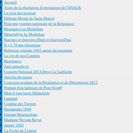
Accueil
Texte de la résolution d'orientation de l'ANACR
Le coin des lecteurs
Défense Musée de Saint Marcel
Pour une journée nationale de la Résistance
Résistance en Morbihan
Déporté(e)s du Morbihan
Racistes et fascistes d'hier et d'aujourd'hui
Il y a 70 ans chronique
Rubrique globale 1942 annee du tourmant
La vie de nos Comités
Resistance
Ami entends-tu
Congrès National 2014 Brive La Gaillarde
Articles de presse
Concours scolaire de la Résistance et de Déportation 2015
Portrait d'un habitant de Pont-Scorff
Mise à jour lieux Mémoriels
Lamprat
Combat des Trentes
Normandie 1944
Groupe Manouchian
Madame Nicolas Reyre
Année 1945
La Poche de Lorient