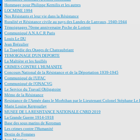
Hommage pour Philippe Kernilis et les autres
LOCMINE 1994
Nos Résistants et leur vie dans la Résistance
Ruralité et Résistance civile au pays des Landes de Lanvaux, 1940-1944
Témoignages 70eme anniversaire Poche de Lorient
Communiqué A.N.A.C.R Paris
Louis Le DU
Jean Brézulier
La Tragédie des Otages de Chateaubriant
TEMOIGNAGE D'UN DEPORTE
La Maltière et les fusillés
CRIMES CONTRE L'HUMANITE
Concours National de la Résistance et de la Déportation 1939-1945
Communiqué de l'UFAC
Communiqué de l'ONACVG
Le Service du Travail Obligatoire
Mémo de la Résistance
Resistance de l'Armée dans le Morbihan par le Lieutenant Colonel Stéphane Le 
Marie Louise Kergourlay
MUSEE DE LA RESISTANCE NATIONALE CNRD 2019
La Grande Guerre 1914-1918
Base des sous marins de Keroman
Les crimes contre l'Humanité
Destin de Femmes
Jean Maurice