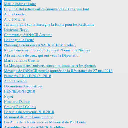
Maille Indre et Loire
Guy Le Citol retrouvailles émouvantes 73 ans plus tard
André Gondet
André Michel
J'ai tant pleuré sur la Bretagne la Honte pour les Résistants
Lucienne Nayet
Communiqué ANACR Attentat
Le chagrin la Fierté
Planning Cérémonies ANACR 2018 Morbihan
Roger Penverne Pilote du Régiment Normandie Niémen
A la mémoire de ceux qui ont vécu la Déportation
Marie Julienne Gautier
La Musique dans l'univers concentrationnaire et les ghettos
Message de l'ANACR pour la journée de la Résistance du 27 mai 2018
Palmarès C N R D 2017 - 2018
Armel Couëdel
Décorations Associatives
HENNEBONT 2018
Nayet
Henriette Dubois
Groupe René Gallais
Le relais du souvenir 1918 2018
Mémorial de Port Louis profané
Les Amis de la Résistance au Mémorial de Port Louis
Assemblée Générale ANACR Morbihan