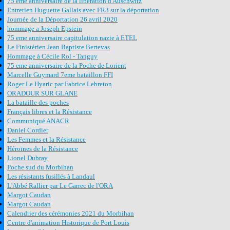
75 eme anniversaire de la libération d'Auschwitz
Entretien Huguette Gallais avec FR3 sur la déportation
Journée de la Déportation 26 avril 2020
hommage a Joseph Epstein
75 eme anniversaire capitulation nazie à ETEL
Le Finistérien Jean Baptiste Bertevas
Hommage à Cécile Rol - Tanguy
75 eme anniversaire de la Poche de Lorient
Marcelle Guymard 7eme bataillon FFI
Roger Le Hyaric par Fabrice Lebreton
ORADOUR SUR GLANE
La bataille des poches
Français libres et la Résistance
Communiqué ANACR
Daniel Cordier
Les Femmes et la Résistance
Héroïnes de la Résistance
Lionel Dubray
Poche sud du Morbihan
Les résistants fusillés à Landaul
L'Abbé Rallier par Le Garrec de l'ORA
Margot Caudan
Margot Caudan
Calendrier des cérémonies 2021 du Morbihan
Centre d'animation Historique de Port Louis