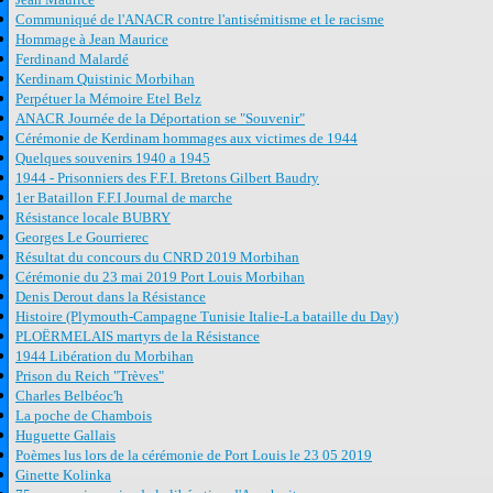
Communiqué de l'ANACR contre l'antisémitisme et le racisme
Hommage à Jean Maurice
Ferdinand Malardé
Kerdinam Quistinic Morbihan
Perpétuer la Mémoire Etel Belz
ANACR Journée de la Déportation se "Souvenir"
Cérémonie de Kerdinam hommages aux victimes de 1944
Quelques souvenirs 1940 a 1945
1944 - Prisonniers des F.F.I. Bretons Gilbert Baudry
1er Bataillon F.F.I Journal de marche
Résistance locale BUBRY
Georges Le Gourrierec
Résultat du concours du CNRD 2019 Morbihan
Cérémonie du 23 mai 2019 Port Louis Morbihan
Denis Derout dans la Résistance
Histoire (Plymouth-Campagne Tunisie Italie-La bataille du Day)
PLOËRMELAIS martyrs de la Résistance
1944 Libération du Morbihan
Prison du Reich "Trèves"
Charles Belbéoc'h
La poche de Chambois
Huguette Gallais
Poèmes lus lors de la cérémonie de Port Louis le 23 05 2019
Ginette Kolinka