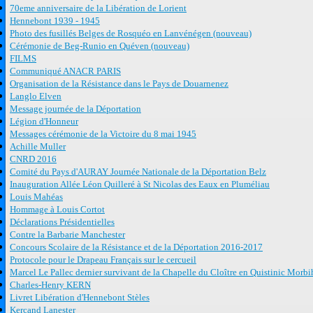
70eme anniversaire de la Libération de Lorient
Hennebont 1939 - 1945
Photo des fusillés Belges de Rosquéo en Lanvénégen (nouveau)
Cérémonie de Beg-Runio en Quéven (nouveau)
FILMS
Communiqué ANACR PARIS
Organisation de la Résistance dans le Pays de Douarnenez
Langlo Elven
Message journée de la Déportation
Légion d'Honneur
Messages cérémonie de la Victoire du 8 mai 1945
Achille Muller
CNRD 2016
Comité du Pays d'AURAY Journée Nationale de la Déportation Belz
Inauguration Allée Léon Quilleré à St Nicolas des Eaux en Pluméliau
Louis Mahéas
Hommage à Louis Cortot
Déclarations Présidentielles
Contre la Barbarie Manchester
Concours Scolaire de la Résistance et de la Déportation 2016-2017
Protocole pour le Drapeau Français sur le cercueil
Marcel Le Pallec dernier survivant de la Chapelle du Cloître en Quistinic Morb
Charles-Henry KERN
Livret Libération d'Hennebont Stèles
Kercand Lanester