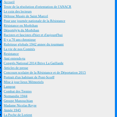
Accueil
Texte de la résolution d'orientation de l'ANACR
Le coin des lecteurs
Défense Musée de Saint Marcel
Pour une journée nationale de la Résistance
Résistance en Morbihan
Déporté(e)s du Morbihan
Racistes et fascistes d'hier et d'aujourd'hui
Il y a 70 ans chronique
Rubrique globale 1942 annee du tourmant
La vie de nos Comités
Resistance
Ami entends-tu
Congrès National 2014 Brive La Gaillarde
Articles de presse
Concours scolaire de la Résistance et de Déportation 2015
Portrait d'un habitant de Pont-Scorff
Mise à jour lieux Mémoriels
Lamprat
Combat des Trentes
Normandie 1944
Groupe Manouchian
Madame Nicolas Reyre
Année 1945
La Poche de Lorient