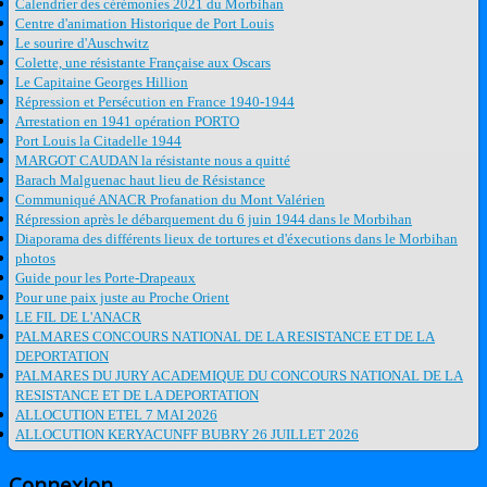
Calendrier des cérémonies 2021 du Morbihan
Centre d'animation Historique de Port Louis
Le sourire d'Auschwitz
Colette, une résistante Française aux Oscars
Le Capitaine Georges Hillion
Répression et Persécution en France 1940-1944
Arrestation en 1941 opération PORTO
Port Louis la Citadelle 1944
MARGOT CAUDAN la résistante nous a quitté
Barach Malguenac haut lieu de Résistance
Communiqué ANACR Profanation du Mont Valérien
Répression après le débarquement du 6 juin 1944 dans le Morbihan
Diaporama des différents lieux de tortures et d'éxecutions dans le Morbihan
photos
Guide pour les Porte-Drapeaux
Pour une paix juste au Proche Orient
LE FIL DE L'ANACR
PALMARES CONCOURS NATIONAL DE LA RESISTANCE ET DE LA
DEPORTATION
PALMARES DU JURY ACADEMIQUE DU CONCOURS NATIONAL DE LA
RESISTANCE ET DE LA DEPORTATION
ALLOCUTION ETEL 7 MAI 2026
ALLOCUTION KERYACUNFF BUBRY 26 JUILLET 2026
Connexion