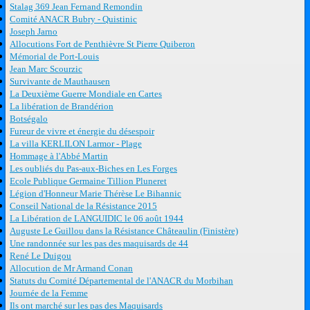
Stalag 369 Jean Fernand Remondin
Comité ANACR Bubry - Quistinic
Joseph Jarno
Allocutions Fort de Penthièvre St Pierre Quiberon
Mémorial de Port-Louis
Jean Marc Scourzic
Survivante de Mauthausen
La Deuxième Guerre Mondiale en Cartes
La libération de Brandérion
Botségalo
Fureur de vivre et énergie du désespoir
La villa KERLILON Larmor - Plage
Hommage à l'Abbé Martin
Les oubliés du Pas-aux-Biches en Les Forges
Ecole Publique Germaine Tillion Pluneret
Légion d'Honneur Marie Thérèse Le Bihannic
Conseil National de la Résistance 2015
La Libération de LANGUIDIC le 06 août 1944
Auguste Le Guillou dans la Résistance Châteaulin (Finistère)
Une randonnée sur les pas des maquisards de 44
René Le Duigou
Allocution de Mr Armand Conan
Statuts du Comité Départemental de l'ANACR du Morbihan
Journée de la Femme
Ils ont marché sur les pas des Maquisards