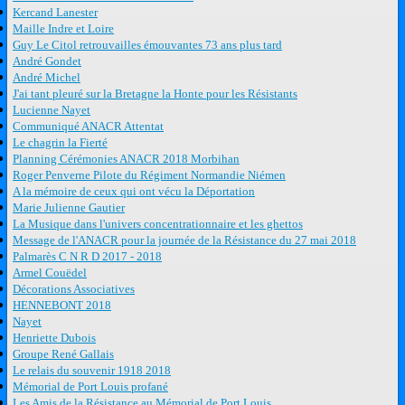
Kercand Lanester
Maille Indre et Loire
Guy Le Citol retrouvailles émouvantes 73 ans plus tard
André Gondet
André Michel
J'ai tant pleuré sur la Bretagne la Honte pour les Résistants
Lucienne Nayet
Communiqué ANACR Attentat
Le chagrin la Fierté
Planning Cérémonies ANACR 2018 Morbihan
Roger Penverne Pilote du Régiment Normandie Niémen
A la mémoire de ceux qui ont vécu la Déportation
Marie Julienne Gautier
La Musique dans l'univers concentrationnaire et les ghettos
Message de l'ANACR pour la journée de la Résistance du 27 mai 2018
Palmarès C N R D 2017 - 2018
Armel Couëdel
Décorations Associatives
HENNEBONT 2018
Nayet
Henriette Dubois
Groupe René Gallais
Le relais du souvenir 1918 2018
Mémorial de Port Louis profané
Les Amis de la Résistance au Mémorial de Port Louis