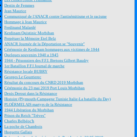
Destin de Femmes
Jean Maurice
Communiqué de l'ANACR contre l'antisémitisme et le racisme
Hommage à Jean Maurice
Ferdinand Malardé
Kerdinam Quistinic Morbihan
Perpétuer la Mémoire Etel Belz
ANACR Journée de la Déportation se "Souvenir"
Cérémonie de Kerdinam hommages aux victimes de 1944
Quelques souvenirs 1940 a 1945
1944 - Prisonniers des F.F.I. Bretons Gilbert Baudry
1er Bataillon F.F.I Journal de marche
Résistance locale BUBRY
Georges Le Gourrierec
Résultat du concours du CNRD 2019 Morbihan
Cérémonie du 23 mai 2019 Port Louis Morbihan
Denis Derout dans la Résistance
Histoire (Plymouth-Campagne Tunisie Italie-La bataille du Day)
PLOËRMELAIS martyrs de la Résistance
1944 Libération du Morbihan
Prison du Reich "Trèves"
Charles Belbéoc'h
La poche de Chambois
Huguette Gallais