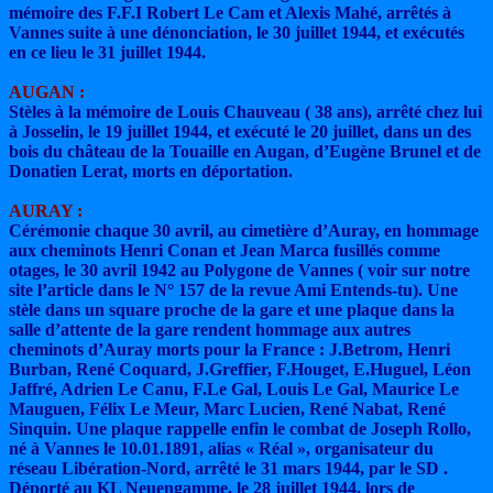
mémoire des F.F.I Robert Le Cam et Alexis Mahé, arrêtés à
Vannes suite à une dénonciation, le 30 juillet 1944, et exécutés
en ce lieu le 31 juillet 1944.
AUGAN :
Stèles à la mémoire de Louis Chauveau ( 38 ans), arrêté chez lui
à Josselin, le 19 juillet 1944, et exécuté le 20 juillet, dans un des
bois du château de la Touaille en Augan, d’Eugène Brunel et de
Donatien Lerat, morts en déportation.
AURAY :
Cérémonie chaque 30 avril, au cimetière d’Auray, en hommage
aux cheminots Henri Conan et Jean Marca fusillés comme
otages, le 30 avril 1942 au Polygone de Vannes ( voir sur notre
site l’article dans le N° 157 de la revue Ami Entends-tu). Une
stèle dans un square proche de la gare et une plaque dans la
salle d’attente de la gare rendent hommage aux autres
cheminots d’Auray morts pour la France : J.Betrom, Henri
Burban, René Coquard, J.Greffier, F.Houget, E.Huguel, Léon
Jaffré, Adrien Le Canu, F.Le Gal, Louis Le Gal, Maurice Le
Mauguen, Félix Le Meur, Marc Lucien, René Nabat, René
Sinquin. Une plaque rappelle enfin le combat de Joseph Rollo,
né à Vannes le 10.01.1891, alias « Réal », organisateur du
réseau Libération-Nord, arrêté le 31 mars 1944, par le SD .
Déporté au KL Neuengamme, le 28 juillet 1944, lors de