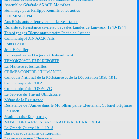
Assemblée Générale ANACR Morbihan
Hommage pour Philippe Kernilis et les autres
LOCMINE 1994
Nos Résistants et leur vie dans la Résistance
Ruralité et Résistance civile au pays des Landes de Lanvaux, 1940-1944
Témoignages 70eme anniversaire Poche de Lorient
Communiqué A.N.A.C.R Paris
Louis Le DU
Jean Brézulier
La Tragédie des Otages de Chateaubriant
TEMOIGNAGE D'UN DEPORTE
La Maltière et les fusillés
CRIMES CONTRE L'HUMANITE
Concours National de la Résistance et de la Déportation 1939-1945
Communiqué de l'UFAC
Communiqué de l'ONACVG
Le Service du Travail Obligatoire
Mémo de la Résistance
Resistance de l'Armée dans le Morbihan par le Lieutenant Colonel Stéphane
Le Floch
Marie Louise Kergourlay
MUSEE DE LA RESISTANCE NATIONALE CNRD 2019
La Grande Guerre 1914-1918
Base des sous marins de Keroman
Les crimes contre l'Humanité