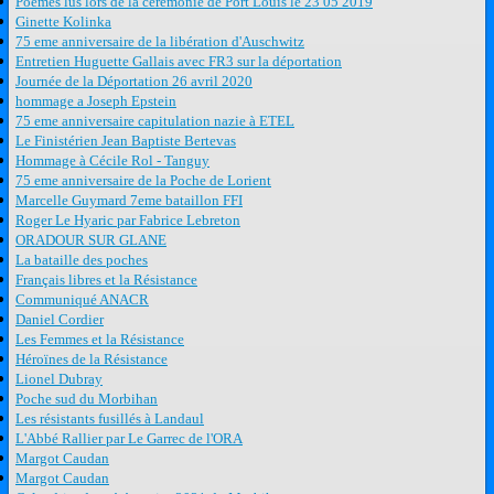
Poèmes lus lors de la cérémonie de Port Louis le 23 05 2019
Ginette Kolinka
75 eme anniversaire de la libération d'Auschwitz
Entretien Huguette Gallais avec FR3 sur la déportation
Journée de la Déportation 26 avril 2020
hommage a Joseph Epstein
75 eme anniversaire capitulation nazie à ETEL
Le Finistérien Jean Baptiste Bertevas
Hommage à Cécile Rol - Tanguy
75 eme anniversaire de la Poche de Lorient
Marcelle Guymard 7eme bataillon FFI
Roger Le Hyaric par Fabrice Lebreton
ORADOUR SUR GLANE
La bataille des poches
Français libres et la Résistance
Communiqué ANACR
Daniel Cordier
Les Femmes et la Résistance
Héroïnes de la Résistance
Lionel Dubray
Poche sud du Morbihan
Les résistants fusillés à Landaul
L'Abbé Rallier par Le Garrec de l'ORA
Margot Caudan
Margot Caudan