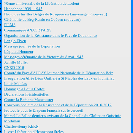
70eme anniversaire de la Libération de Lorient
Hennebont 1939 - 1945
Photo des fusillés Belges de Rosquéo en Lanvénégen (nouveau)
Cérémonie de Beg-Runio en Quéven (nouveau)
FILMS
Communiqué ANACR PARIS
Organisation de la Résistance dans le Pays de Douarnenez
Langlo Elven
Message journée de la Déportation
Légion d'Honneur
Messages cérémonie de la Victoire du 8 mai 1945
Achille Muller
CNRD 2016
Comité du Pays d'AURAY Journée Nationale de la Déportation Belz
Inauguration Allée Léon Quilleré à St Nicolas des Eaux en Pluméliau
Louis Mahéas
Hommage à Louis Cortot
Déclarations Présidentielles
Contre la Barbarie Manchester
Concours Scolaire de la Résistance et de la Déportation 2016-2017
Protocole pour le Drapeau Français sur le cercueil
Marcel Le Pallec dernier survivant de la Chapelle du Cloître en Quistinic
Morbihan
Charles-Henry KERN
Livret Libération d'Hennebont Stèles